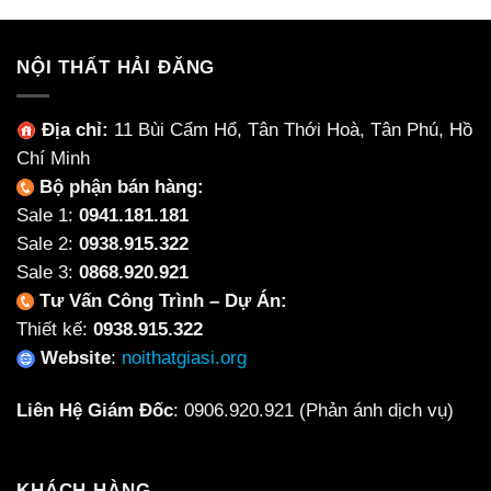
NỘI THẤT HẢI ĐĂNG
Địa chỉ:
11 Bùi Cẩm Hổ, Tân Thới Hoà, Tân Phú, Hồ
Chí Minh
Bộ phận bán hàng:
Sale 1:
0941.181.181
Sale 2:
0938.915.322
Sale 3:
0868.920.921
Tư Vấn Công Trình – Dự Án:
Thiết kế:
0938.915.322
Website
:
noithatgiasi.org
Liên Hệ Giám Đốc
:
0906.920.921
(Phản ánh dịch vụ)
KHÁCH HÀNG