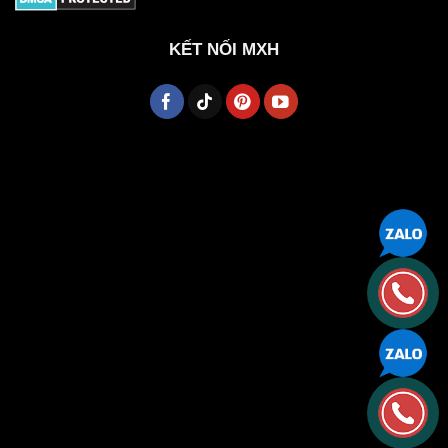
KẾT NỐI MXH