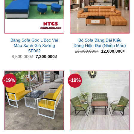
Băng Sofa Góc L Bọc Vải
Bộ Sofa Băng Dài Kiểu
Màu Xanh Giá Xưởng
Dáng Hiện Đại (Nhiều Màu)
SF062
Giá
Giá
13,000,000
₫
12,000,000
₫
gốc
hiện
Giá
Giá
8,500,000
₫
7,200,000
₫
là:
tại
gốc
hiện
13,000,000₫.
là:
là:
tại
12,0
8,500,000₫.
là:
7,200,000₫.
-19%
-19%