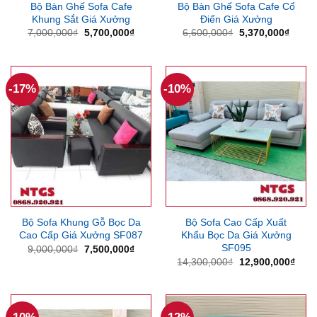
Bộ Bàn Ghế Sofa Cafe
Bộ Bàn Ghế Sofa Cafe Cổ
Khung Sắt Giá Xưởng
Điển Giá Xưởng
Giá
Giá
Giá
Giá
7,000,000
₫
5,700,000
₫
6,600,000
₫
5,370,000
₫
gốc
hiện
gốc
hiện
là:
tại
là:
tại
7,000,000₫.
là:
6,600,000₫.
là:
5,700,000₫.
5,370
-17%
-10%
Bộ Sofa Khung Gỗ Bọc Da
Bộ Sofa Cao Cấp Xuất
Cao Cấp Giá Xưởng SF087
Khẩu Bọc Da Giá Xưởng
SF095
Giá
Giá
9,000,000
₫
7,500,000
₫
gốc
hiện
Giá
Giá
14,300,000
₫
12,900,000
₫
là:
tại
gốc
hiện
9,000,000₫.
là:
là:
tại
7,500,000₫.
14,300,000₫.
là:
12,9