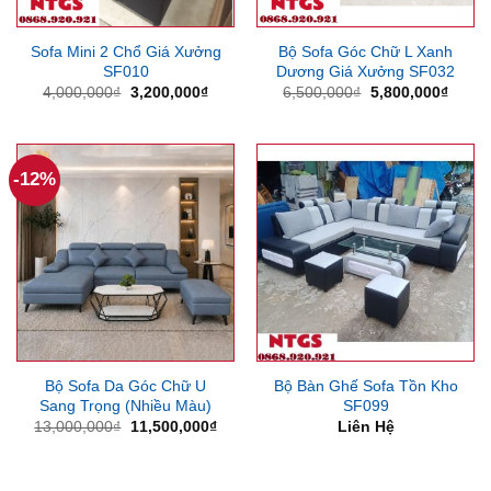
Sofa Mini 2 Chổ Giá Xưởng
Bộ Sofa Góc Chữ L Xanh
SF010
Dương Giá Xưởng SF032
Giá
Giá
Giá
Giá
4,000,000
₫
3,200,000
₫
6,500,000
₫
5,800,000
₫
gốc
hiện
gốc
hiện
là:
tại
là:
tại
4,000,000₫.
là:
6,500,000₫.
là:
3,200,000₫.
5,800
-12%
Bộ Sofa Da Góc Chữ U
Bộ Bàn Ghế Sofa Tồn Kho
Sang Trọng (Nhiều Màu)
SF099
Giá
Giá
13,000,000
₫
11,500,000
₫
Liên Hệ
gốc
hiện
là:
tại
13,000,000₫.
là:
11,500,000₫.