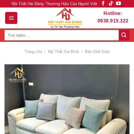
Skip
Nội Thất Hải Đăng: Thương Hiệu Của Người Việt
to
Hotline:
content
0938.915.322
Tìm
kiếm:
Trang chủ
/
Nội Thất Gia Đình
/
Bàn Ghế Sofa