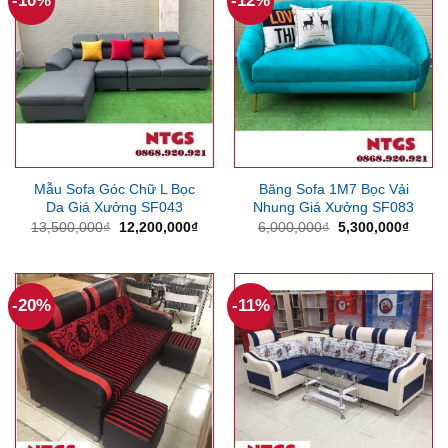
-10%
-12%
Mẫu Sofa Góc Chữ L Bọc
Băng Sofa 1M7 Bọc Vải
Da Giá Xưởng SF043
Nhung Giá Xưởng SF083
Giá
Giá
Giá
Giá
13,500,000
₫
12,200,000
₫
6,000,000
₫
5,300,000
₫
gốc
hiện
gốc
hiện
là:
tại
là:
tại
13,500,000₫.
là:
6,000,000₫.
là:
12,200,000₫.
5,300
-20%
-11%