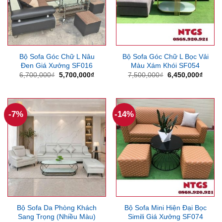
Bộ Sofa Góc Chữ L Nâu
Bộ Sofa Góc Chữ L Bọc Vải
Đen Giá Xưởng SF016
Màu Xám Khói SF054
Giá
Giá
Giá
Giá
6,700,000
₫
5,700,000
₫
7,500,000
₫
6,450,000
₫
gốc
hiện
gốc
hiện
là:
tại
là:
tại
6,700,000₫.
là:
7,500,000₫.
là:
5,700,000₫.
6,450
-7%
-14%
Bộ Sofa Da Phòng Khách
Bộ Sofa Mini Hiện Đại Bọc
Sang Trọng (Nhiều Màu)
Simili Giá Xưởng SF074