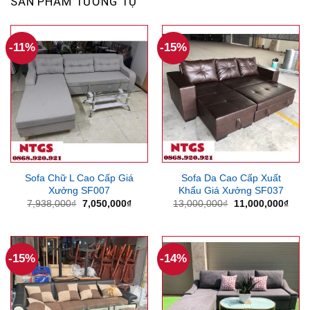
SẢN PHẨM TƯƠNG TỰ
-11%
-15%
Sofa Chữ L Cao Cấp Giá
Sofa Da Cao Cấp Xuất
Xưởng SF007
Khẩu Giá Xưởng SF037
Giá
Giá
Giá
Giá
7,938,000
₫
7,050,000
₫
13,000,000
₫
11,000,000
₫
gốc
hiện
gốc
hiện
là:
tại
là:
tại
7,938,000₫.
là:
13,000,000₫.
là:
7,050,000₫.
11,0
-15%
-14%