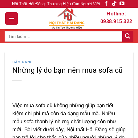
Skip
Nội Thất Hải Đăng: Thương Hiệu Của Người Việt
to
Hotline:
content
0938.915.322
Tìm
kiếm:
CẨM NANG
Những lý do bạn nên mua sofa cũ
Việc mua sofa cũ không những giúp bạn tiết
kiệm chi phí mà còn đa dạng mẫu mã. Nhiều
mẫu sofa thanh lý nhưng chất lượng còn như
mới. Bài viết dưới đây, Nội thất Hải Đăng sẽ giúp
bạn trả lời cho thắc của nhiều người những lý do