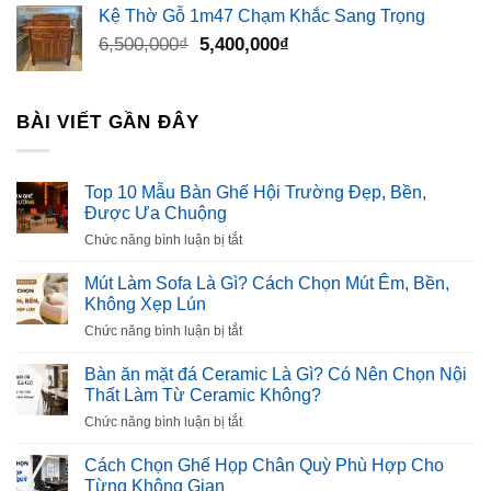
Kệ Thờ Gỗ 1m47 Chạm Khắc Sang Trọng
Giá
Giá
6,500,000
₫
5,400,000
₫
gốc
hiện
là:
tại
6,500,000₫.
là:
BÀI VIẾT GẦN ĐÂY
5,400,000₫.
Top 10 Mẫu Bàn Ghế Hội Trường Đẹp, Bền,
Được Ưa Chuộng
ở
Chức năng bình luận bị tắt
Top
10
Mút Làm Sofa Là Gì? Cách Chọn Mút Êm, Bền,
Mẫu
Không Xẹp Lún
Bàn
ở
Chức năng bình luận bị tắt
Ghế
Mút
Hội
Làm
Bàn ăn mặt đá Ceramic Là Gì? Có Nên Chọn Nội
Trường
Sofa
Thất Làm Từ Ceramic Không?
Đẹp,
Là
Bền,
ở
Chức năng bình luận bị tắt
Gì?
Được
Bàn
Cách
Ưa
ăn
Cách Chọn Ghế Họp Chân Quỳ Phù Hợp Cho
Chọn
Chuộng
mặt
Từng Không Gian
Mút