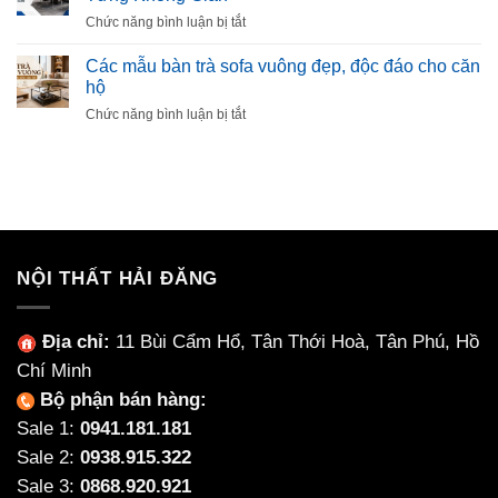
đá
Êm,
ở
Chức năng bình luận bị tắt
Ceramic
Bền,
Cách
Là
Không
Chọn
Các mẫu bàn trà sofa vuông đẹp, độc đáo cho căn
Gì?
Xẹp
Ghế
hộ
Có
Lún
Họp
Nên
ở
Chức năng bình luận bị tắt
Chân
Chọn
Các
Quỳ
Nội
mẫu
Phù
Thất
bàn
Hợp
Làm
trà
Cho
Từ
sofa
Từng
Ceramic
vuông
Không
Không?
đẹp,
Gian
độc
NỘI THẤT HẢI ĐĂNG
đáo
cho
căn
Địa chỉ:
11 Bùi Cẩm Hổ, Tân Thới Hoà, Tân Phú, Hồ
hộ
Chí Minh
Bộ phận bán hàng:
Sale 1:
0941.181.181
Sale 2:
0938.915.322
Sale 3:
0868.920.921