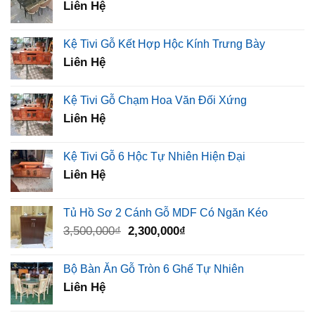
Liên Hệ
Kệ Tivi Gỗ Kết Hợp Hộc Kính Trưng Bày
Liên Hệ
Kệ Tivi Gỗ Chạm Hoa Văn Đối Xứng
Liên Hệ
Kệ Tivi Gỗ 6 Hộc Tự Nhiên Hiện Đại
Liên Hệ
Tủ Hồ Sơ 2 Cánh Gỗ MDF Có Ngăn Kéo
Giá
Giá
3,500,000
₫
2,300,000
₫
gốc
hiện
là:
tại
Bộ Bàn Ăn Gỗ Tròn 6 Ghế Tự Nhiên
3,500,000₫.
là:
Liên Hệ
2,300,000₫.