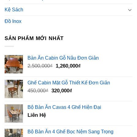
Kệ Sách
Đồ Inox
SẢN PHẨM MỚI NHẤT
Bàn Ăn Cabin Gỗ Nâu Đơn Giản
Giá
Giá
2,500,000
₫
1,260,000
₫
gốc
hiện
là:
tại
Ghế Cabin Mặt Gỗ Thiết Kế Đơn Giản
2,500,000₫.
là:
Giá
Giá
450,000
₫
320,000
₫
1,260,000₫.
gốc
hiện
là:
tại
Bộ Bàn Ăn Cavas 4 Ghế Hiện Đại
450,000₫.
là:
Liên Hệ
320,000₫.
Bộ Bàn Ăn 4 Ghế Bọc Nệm Sang Trọng