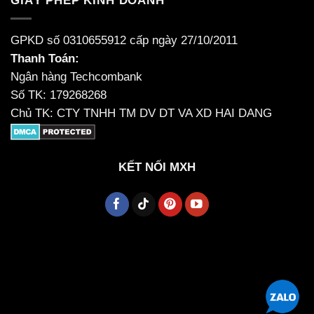
GIẤY PHÉP KINH DOANH
GPKD số 0310655912 cấp ngày 27/10/2011
Thanh Toán:
Ngân hàng Techcombank
Số TK: 179268268
Chủ TK: CTY TNHH TM DV DT VA XD HAI DANG
KẾT NỐI MXH