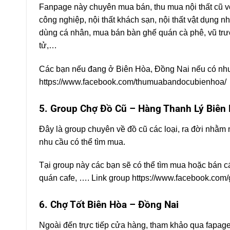
Fanpage này chuyên mua bán, thu mua nội thất cũ với
công nghiệp, nội thất khách sạn, nội thất vật dụng 
dùng cá nhân, mua bán bàn ghế quán cà phê, vũ trường
tử,…
Các bạn nếu đang ở Biên Hòa, Đồng Nai nếu có nhu 
https://www.facebook.com/thumuabandocubienhoa/
5. Group Chợ Đồ Cũ – Hàng Thanh Lý Biên
Đây là group chuyên về đồ cũ các loại, ra đời nhằm
nhu cầu có thể tìm mua.
Tại group này các bạn sẽ có thể tìm mua hoặc bán cá
quán cafe, …. Link group https://www.facebook.co
6. Chợ Tốt Biên Hòa – Đồng Nai
Ngoài đến trực tiếp cửa hàng, tham khảo qua fapage