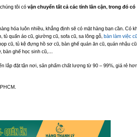
chúng tôi có
vận chuyển tất cả các tỉnh lân cận, trong đó có
hàng hóa luôn nhiều, khẳng định sẽ có mặt hàng bạn cần. Có k
h, tủ quấn áo cũ, giường cũ, sofa cũ, sa lông gỗ,
bàn làm việc cũ
ọp cũ, tủ kệ đựng hồ sơ cũ, bàn ghế quán ăn cũ, quán nhậu cũ
ày, bàn ghế học sinh cũ,…
n lắp đặt tận nơi, sản phẩm chất lượng từ 90 – 99%, giá rẻ hơ
 TPHCM.