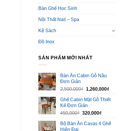
Bàn Ghế Học Sinh
Nội Thất Nail – Spa
Kệ Sách
Đồ Inox
SẢN PHẨM MỚI NHẤT
Bàn Ăn Cabin Gỗ Nâu
Đơn Giản
Giá
Giá
2,500,000
₫
1,260,000
₫
gốc
hiện
Ghế Cabin Mặt Gỗ Thiết
là:
tại
Kế Đơn Giản
2,500,000₫.
là:
Giá
Giá
450,000
₫
320,000
₫
1,260,000₫
gốc
hiện
Bộ Bàn Ăn Cavas 4 Ghế
là:
tại
Hiện Đại