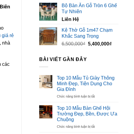
gốc
hiện
Bộ Bàn Ăn Gỗ Tròn 6 Ghế
 Biên
là:
tại
Tự Nhiên
3,500,000₫.
là:
Liên Hệ
2,300,000₫
ho
Kệ Thờ Gỗ 1m47 Chạm
 giá rẻ
Khắc Sang Trọng
, nhà
Giá
Giá
6,500,000
₫
5,400,000
₫
gốc
hiện
là:
tại
BÀI VIẾT GẦN ĐÂY
6,500,000₫.
là:
n các
5,400,000₫
Top 10 Mẫu Tủ Giày Thông
Minh Đẹp, Tiện Dụng Cho
Gia Đình
ở
Chức năng bình luận bị tắt
Top
10
Top 10 Mẫu Bàn Ghế Hội
Mẫu
Trường Đẹp, Bền, Được Ưa
Tủ
Chuộng
Giày
ở
Chức năng bình luận bị tắt
Thông
Top
Minh