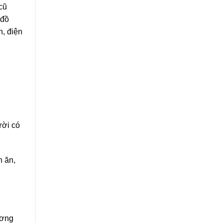
cũ
 đồ
h, điện
ười có
n ăn,
ương