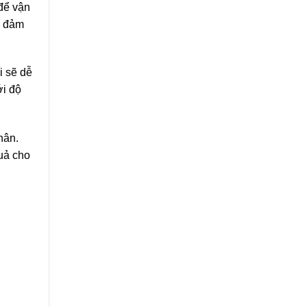
để vận
Không
, đảm
Gian
i sẽ dễ
ới độ
hân.
quả cho