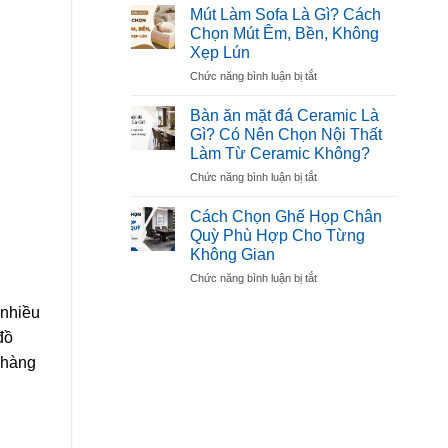
10
Đẹp,
Mút Làm Sofa Là Gì? Cách
Mẫu
Tiện
Chọn Mút Êm, Bền, Không
Bàn
Dụng
Xẹp Lún
Ghế
Cho
ở
Chức năng bình luận bị tắt
Hội
Gia
Mút
Trường
Đình
Làm
Đẹp,
Bàn ăn mặt đá Ceramic Là
Sofa
Bền,
Gì? Có Nên Chọn Nội Thất
Là
Được
Làm Từ Ceramic Không?
Gì?
Ưa
ở
Chức năng bình luận bị tắt
Cách
Chuộng
Bàn
Chọn
ăn
Mút
Cách Chọn Ghế Họp Chân
mặt
Êm,
Quỳ Phù Hợp Cho Từng
đá
Bền,
Không Gian
Ceramic
Không
ở
Chức năng bình luận bị tắt
Là
Xẹp
Cách
Gì?
Lún
 nhiều
Chọn
Có
Ghế
Nên
đồ
Họp
Chọn
 hàng
Chân
Nội
Quỳ
Thất
Phù
Làm
Hợp
Từ
Cho
Ceramic
Từng
Không?