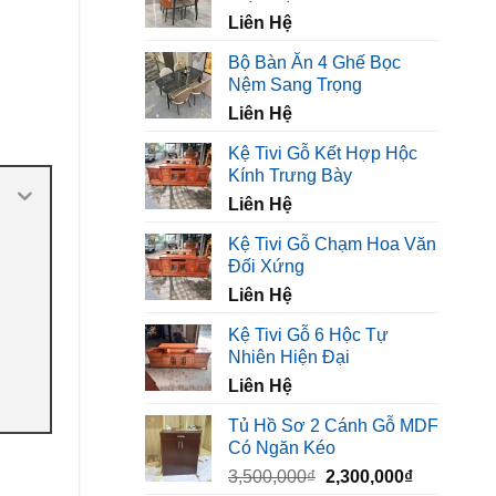
450,000₫.
là:
Liên Hệ
320,000₫.
Bộ Bàn Ăn 4 Ghế Bọc
Nệm Sang Trọng
Liên Hệ
Kệ Tivi Gỗ Kết Hợp Hộc
Kính Trưng Bày
Liên Hệ
Kệ Tivi Gỗ Chạm Hoa Văn
Đối Xứng
Liên Hệ
Kệ Tivi Gỗ 6 Hộc Tự
Nhiên Hiện Đại
Liên Hệ
Tủ Hồ Sơ 2 Cánh Gỗ MDF
Có Ngăn Kéo
Giá
Giá
3,500,000
₫
2,300,000
₫