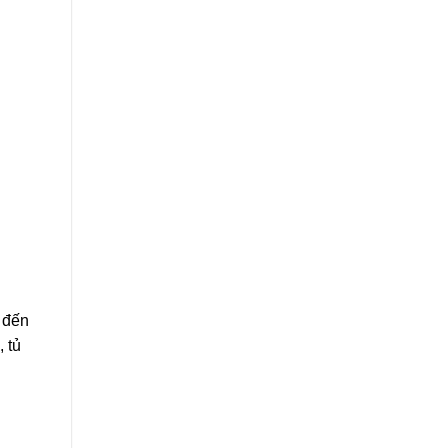
 đến
 tủ