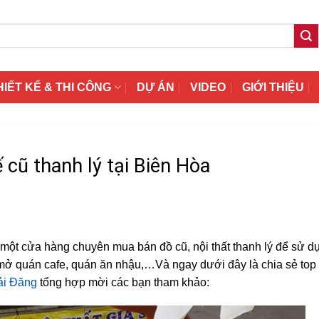
HIẾT KẾ & THI CÔNG
DỰ ÁN
VIDEO
GIỚI THIỆU
 cũ thanh lý tại Biên Hòa
ột cửa hàng chuyên mua bán đồ cũ, nội thất thanh lý để sử d
, mở quán cafe, quán ăn nhậu,…Và ngay dưới đây là chia sẻ top
ải Đăng
tổng hợp mời các bạn tham khảo: