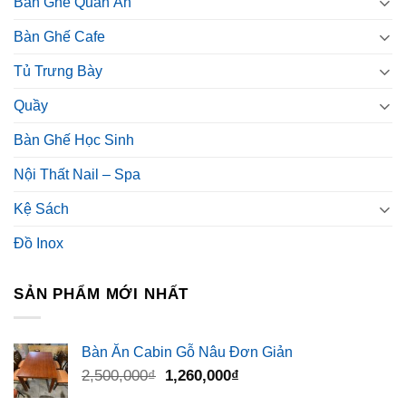
Bàn Ghế Quán Ăn
Bàn Ghế Cafe
Tủ Trưng Bày
Quầy
Bàn Ghế Học Sinh
Nội Thất Nail – Spa
Kệ Sách
Đồ Inox
SẢN PHẨM MỚI NHẤT
Bàn Ăn Cabin Gỗ Nâu Đơn Giản
Giá
Giá
2,500,000
₫
1,260,000
₫
gốc
hiện