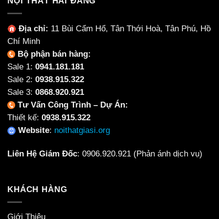
NỘI THẤT HẢI ĐĂNG
Làm
Cho
Từ
Từng
Ceramic
Không
Địa chỉ:
11 Bùi Cẩm Hổ, Tân Thới Hoà, Tân Phú, Hồ
Không?
Gian
Chí Minh
Bộ phận bán hàng:
Sale 1:
0941.181.181
Sale 2:
0938.915.322
Sale 3:
0868.920.921
Tư Vấn Công Trình – Dự Án:
Thiết kế:
0938.915.322
Website
:
noithatgiasi.org
Liên Hệ Giám Đốc
:
0906.920.921
(Phản ánh dịch vụ)
KHÁCH HÀNG
Giới Thiệu