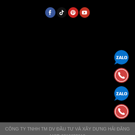
CÔNG TY TNHH TM DV ĐẦU TƯ VÀ XÂY DỰNG HẢI ĐĂNG