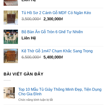
Tủ Hồ Sơ 2 Cánh Gỗ MDF Có Ngăn Kéo
Giá
Giá
3,500,000
₫
2,300,000
₫
gốc
hiện
là:
tại
Bộ Bàn Ăn Gỗ Tròn 6 Ghế Tự Nhiên
3,500,000₫.
là:
Liên Hệ
2,300,000₫.
Kệ Thờ Gỗ 1m47 Chạm Khắc Sang Trọng
Giá
Giá
6,500,000
₫
5,400,000
₫
gốc
hiện
là:
tại
6,500,000₫.
là:
BÀI VIẾT GẦN ĐÂY
5,400,000₫.
Top 10 Mẫu Tủ Giày Thông Minh Đẹp, Tiện Dụng
Cho Gia Đình
ở
Chức năng bình luận bị tắt
Top