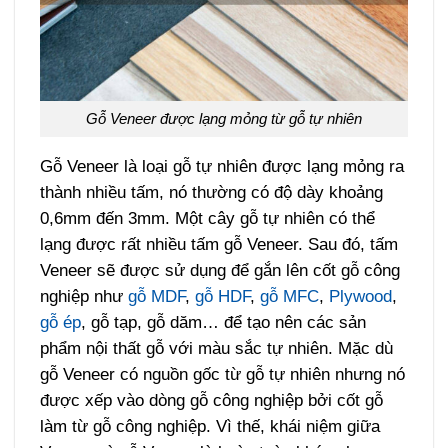
Gỗ Veneer được lạng mỏng từ gỗ tự nhiên
Gỗ Veneer là loại gỗ tự nhiên được lạng mỏng ra
thành nhiều tấm, nó thường có độ dày khoảng
0,6mm đến 3mm. Một cây gỗ tự nhiên có thể
lạng được rất nhiều tấm gỗ Veneer. Sau đó, tấm
Veneer sẽ được sử dụng để gắn lên cốt gỗ công
nghiệp như
gỗ
MDF
,
gỗ HDF
,
gỗ MFC
,
Plywood
,
gỗ ép
, gỗ tạp, gỗ dăm
… để tạo nên các sản
phẩm nội thất gỗ với màu sắc tự nhiên. Mặc dù
gỗ Veneer có nguồn gốc từ gỗ tự nhiên nhưng nó
được xếp vào dòng gỗ công nghiệp bởi cốt gỗ
làm từ gỗ công nghiệp. Vì thế, khái niệm giữa