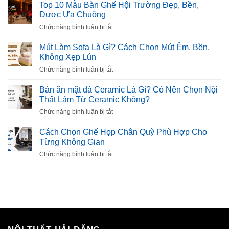
10
Top 10 Mẫu Bàn Ghế Hội Trường Đẹp, Bền,
Mẫu
Được Ưa Chuộng
Tủ
ở
Chức năng bình luận bị tắt
Giày
Top
Thông
10
Mút Làm Sofa Là Gì? Cách Chọn Mút Êm, Bền,
Minh
Mẫu
Không Xẹp Lún
Đẹp,
Bàn
Tiện
ở
Chức năng bình luận bị tắt
Ghế
Dụng
Mút
Hội
Cho
Làm
Bàn ăn mặt đá Ceramic Là Gì? Có Nên Chọn Nội
Trường
Gia
Sofa
Thất Làm Từ Ceramic Không?
Đẹp,
Đình
Là
Bền,
ở
Chức năng bình luận bị tắt
Gì?
Được
Bàn
Cách
Ưa
ăn
Cách Chọn Ghế Họp Chân Quỳ Phù Hợp Cho
Chọn
Chuộng
mặt
Từng Không Gian
Mút
đá
Êm,
ở
Chức năng bình luận bị tắt
Ceramic
Bền,
Cách
Là
Không
Chọn
Gì?
Xẹp
Ghế
Có
Lún
Họp
Nên
Chân
Chọn
Quỳ
Nội
Phù
Thất
Hợp