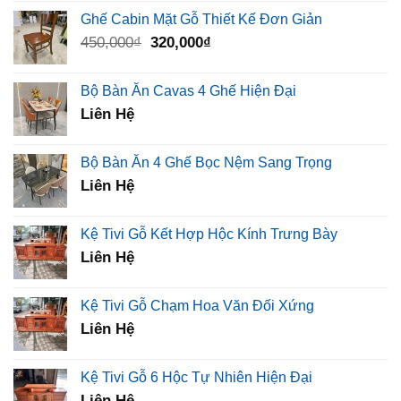
là:
tại
Ghế Cabin Mặt Gỗ Thiết Kế Đơn Giản
2,500,000₫.
là:
Giá
Giá
450,000
₫
320,000
₫
1,260,000₫.
gốc
hiện
là:
tại
Bộ Bàn Ăn Cavas 4 Ghế Hiện Đại
450,000₫.
là:
Liên Hệ
320,000₫.
Bộ Bàn Ăn 4 Ghế Bọc Nệm Sang Trọng
Liên Hệ
Kệ Tivi Gỗ Kết Hợp Hộc Kính Trưng Bày
Liên Hệ
Kệ Tivi Gỗ Chạm Hoa Văn Đối Xứng
Liên Hệ
Kệ Tivi Gỗ 6 Hộc Tự Nhiên Hiện Đại
Liên Hệ