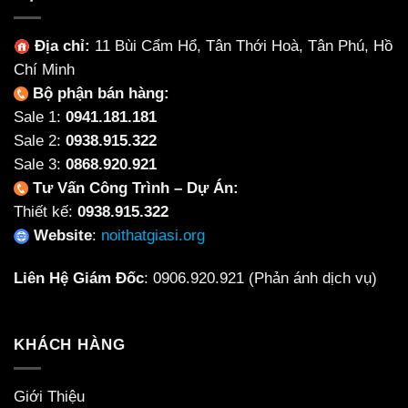
Cho
Từ
Từng
Ceramic
Không
Địa chỉ:
11 Bùi Cẩm Hổ, Tân Thới Hoà, Tân Phú, Hồ
Không?
Gian
Chí Minh
Bộ phận bán hàng:
Sale 1:
0941.181.181
Sale 2:
0938.915.322
Sale 3:
0868.920.921
Tư Vấn Công Trình – Dự Án:
Thiết kế:
0938.915.322
Website
:
noithatgiasi.org
Liên Hệ Giám Đốc
:
0906.920.921
(Phản ánh dịch vụ)
KHÁCH HÀNG
Giới Thiệu