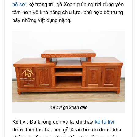
hồ sơ
, kệ trang trí, gỗ Xoan giúp người dùng yên
tâm hơn về khả năng chịu lực, phù hợp để trưng
bày những vật dụng nặng.
Kệ tivi gỗ xoan đào
Kệ tivi: Đã không còn xa lạ khi thấy
kệ tủ tivi
được làm từ chất liệu gỗ Xoan bởi nó được khá