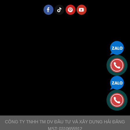
CÔNG TY TNHH TM DV ĐẦU TƯ VÀ XÂY DỰNG HẢI ĐĂNG
MST: 0310655912