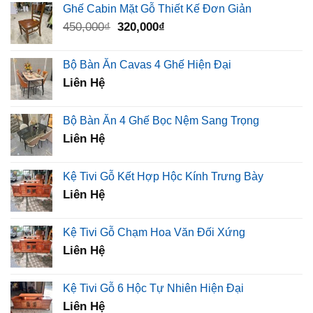
là:
tại
Ghế Cabin Mặt Gỗ Thiết Kế Đơn Giản
2,500,000₫.
là:
Giá
Giá
450,000
₫
320,000
₫
1,260,000₫.
gốc
hiện
là:
tại
Bộ Bàn Ăn Cavas 4 Ghế Hiện Đại
450,000₫.
là:
Liên Hệ
320,000₫.
Bộ Bàn Ăn 4 Ghế Bọc Nệm Sang Trọng
Liên Hệ
Kệ Tivi Gỗ Kết Hợp Hộc Kính Trưng Bày
Liên Hệ
Kệ Tivi Gỗ Chạm Hoa Văn Đối Xứng
Liên Hệ
Kệ Tivi Gỗ 6 Hộc Tự Nhiên Hiện Đại
Liên Hệ