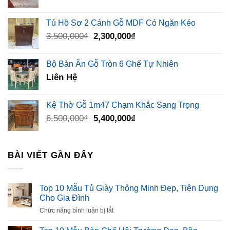
Tủ Hồ Sơ 2 Cánh Gỗ MDF Có Ngăn Kéo
Giá
Giá
3,500,000
₫
2,300,000
₫
gốc
hiện
là:
tại
Bộ Bàn Ăn Gỗ Tròn 6 Ghế Tự Nhiên
3,500,000₫.
là:
Liên Hệ
2,300,000₫.
Kệ Thờ Gỗ 1m47 Chạm Khắc Sang Trọng
Giá
Giá
6,500,000
₫
5,400,000
₫
gốc
hiện
là:
tại
6,500,000₫.
là:
BÀI VIẾT GẦN ĐÂY
5,400,000₫.
Top 10 Mẫu Tủ Giày Thông Minh Đẹp, Tiện Dụng
Cho Gia Đình
ở
Chức năng bình luận bị tắt
Top
10