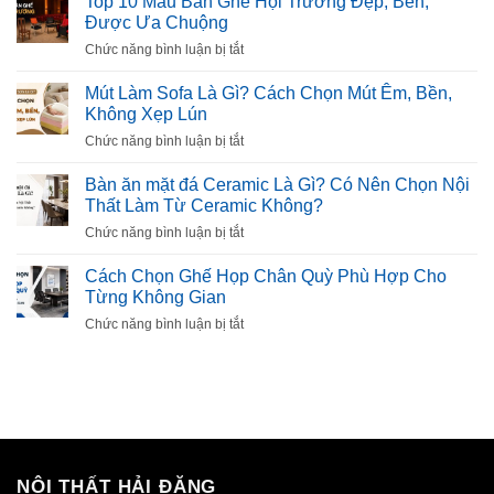
Top 10 Mẫu Bàn Ghế Hội Trường Đẹp, Bền,
Mẫu
Được Ưa Chuộng
Tủ
ở
Chức năng bình luận bị tắt
Giày
Top
Thông
10
Mút Làm Sofa Là Gì? Cách Chọn Mút Êm, Bền,
Minh
Mẫu
Không Xẹp Lún
Đẹp,
Bàn
Tiện
ở
Chức năng bình luận bị tắt
Ghế
Dụng
Mút
Hội
Cho
Làm
Bàn ăn mặt đá Ceramic Là Gì? Có Nên Chọn Nội
Trường
Gia
Sofa
Thất Làm Từ Ceramic Không?
Đẹp,
Đình
Là
Bền,
ở
Chức năng bình luận bị tắt
Gì?
Được
Bàn
Cách
Ưa
ăn
Cách Chọn Ghế Họp Chân Quỳ Phù Hợp Cho
Chọn
Chuộng
mặt
Từng Không Gian
Mút
đá
Êm,
ở
Chức năng bình luận bị tắt
Ceramic
Bền,
Cách
Là
Không
Chọn
Gì?
Xẹp
Ghế
Có
Lún
Họp
Nên
Chân
Chọn
Quỳ
Nội
Phù
Thất
Hợp
NỘI THẤT HẢI ĐĂNG
Làm