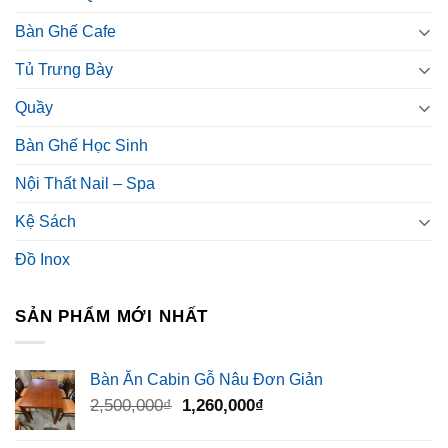
Bàn Ghế Cafe
Tủ Trưng Bày
Quầy
Bàn Ghế Học Sinh
Nội Thất Nail – Spa
Kệ Sách
Đồ Inox
SẢN PHẨM MỚI NHẤT
Bàn Ăn Cabin Gỗ Nâu Đơn Giản
Giá
Giá
2,500,000
₫
1,260,000
₫
gốc
hiện