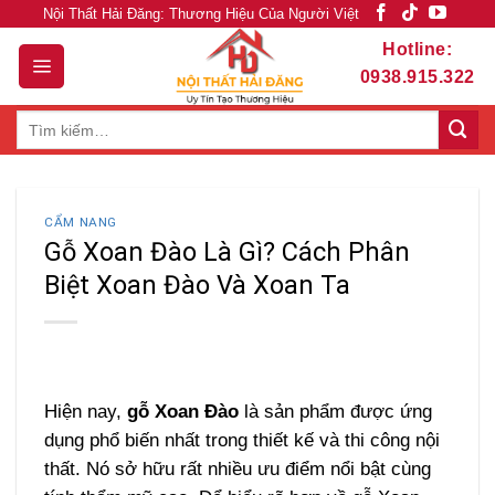
Skip
Nội Thất Hải Đăng: Thương Hiệu Của Người Việt
to
Hotline:
content
0938.915.322
Tìm
kiếm:
CẨM NANG
Gỗ Xoan Đào Là Gì? Cách Phân
Biệt Xoan Đào Và Xoan Ta
Hiện nay,
gỗ Xoan Đào
là sản phẩm được ứng
dụng phổ biến nhất trong thiết kế và thi công nội
thất. Nó sở hữu rất nhiều ưu điểm nổi bật cùng