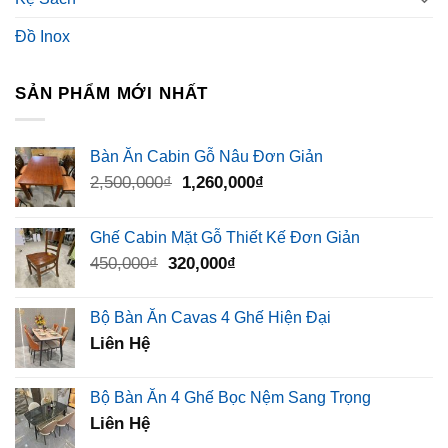
Đồ Inox
SẢN PHẨM MỚI NHẤT
Bàn Ăn Cabin Gỗ Nâu Đơn Giản
Giá
Giá
2,500,000
₫
1,260,000
₫
gốc
hiện
là:
tại
Ghế Cabin Mặt Gỗ Thiết Kế Đơn Giản
2,500,000₫.
là:
Giá
Giá
450,000
₫
320,000
₫
1,260,000₫.
gốc
hiện
là:
tại
Bộ Bàn Ăn Cavas 4 Ghế Hiện Đại
450,000₫.
là:
Liên Hệ
320,000₫.
Bộ Bàn Ăn 4 Ghế Bọc Nệm Sang Trọng
Liên Hệ