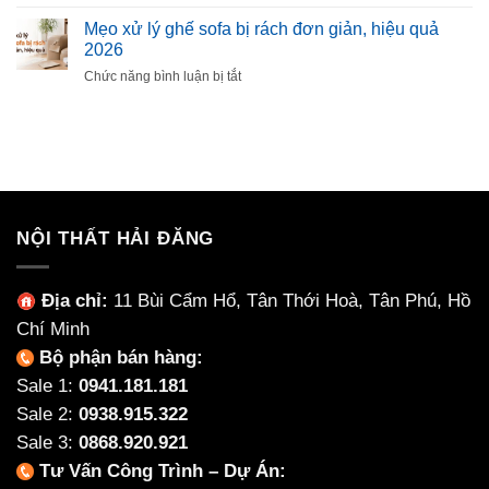
Các
Quỳ
Nội
mẫu
Mẹo xử lý ghế sofa bị rách đơn giản, hiệu quả
Phù
Thất
bàn
2026
Hợp
Làm
trà
Cho
ở
Chức năng bình luận bị tắt
Từ
sofa
Từng
Mẹo
Ceramic
vuông
Không
xử
Không?
đẹp,
Gian
lý
độc
ghế
đáo
sofa
cho
bị
căn
rách
hộ
đơn
NỘI THẤT HẢI ĐĂNG
giản,
hiệu
quả
Địa chỉ:
11 Bùi Cẩm Hổ, Tân Thới Hoà, Tân Phú, Hồ
2026
Chí Minh
Bộ phận bán hàng:
Sale 1:
0941.181.181
Sale 2:
0938.915.322
Sale 3:
0868.920.921
Tư Vấn Công Trình – Dự Án: