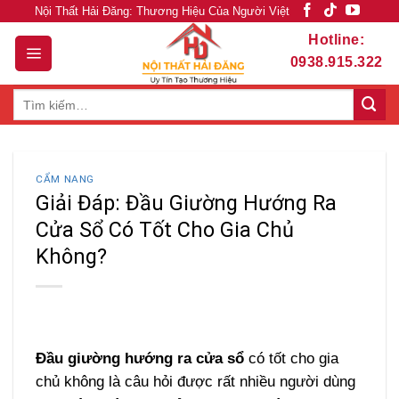
Skip
Nội Thất Hải Đăng: Thương Hiệu Của Người Việt
to
Hotline:
content
0938.915.322
Tìm
kiếm:
CẨM NANG
Giải Đáp: Đầu Giường Hướng Ra
Cửa Sổ Có Tốt Cho Gia Chủ
Không?
Đầu giường hướng ra cửa sổ
có tốt cho gia
chủ không là câu hỏi được rất nhiều người dùng