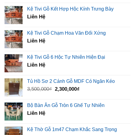
Kệ Tivi Gỗ Kết Hợp Hộc Kính Trưng Bày
Liên Hệ
Kệ Tivi Gỗ Chạm Hoa Văn Đối Xứng
Liên Hệ
Kệ Tivi Gỗ 6 Hộc Tự Nhiên Hiện Đại
Liên Hệ
Tủ Hồ Sơ 2 Cánh Gỗ MDF Có Ngăn Kéo
Giá
Giá
3,500,000
₫
2,300,000
₫
gốc
hiện
là:
tại
Bộ Bàn Ăn Gỗ Tròn 6 Ghế Tự Nhiên
3,500,000₫.
là:
Liên Hệ
2,300,000₫.
Kệ Thờ Gỗ 1m47 Chạm Khắc Sang Trọng