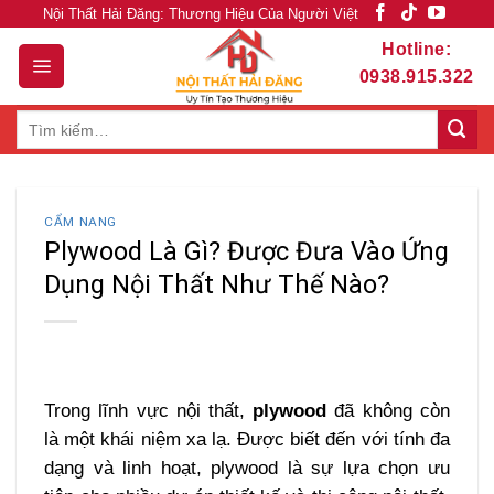
Skip
Nội Thất Hải Đăng: Thương Hiệu Của Người Việt
to
Hotline:
content
0938.915.322
Tìm
kiếm:
CẨM NANG
Plywood Là Gì? Được Đưa Vào Ứng
Dụng Nội Thất Như Thế Nào?
Trong lĩnh vực nội thất,
plywood
đã không còn
là một khái niệm xa lạ. Được biết đến với tính đa
dạng và linh hoạt, plywood là sự lựa chọn ưu