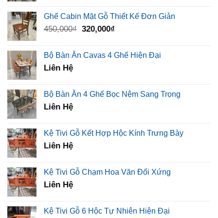
là:
tại
Ghế Cabin Mặt Gỗ Thiết Kế Đơn Giản
2,500,000₫.
là:
Giá
Giá
450,000
₫
320,000
₫
1,260,000₫.
gốc
hiện
là:
tại
Bộ Bàn Ăn Cavas 4 Ghế Hiện Đại
450,000₫.
là:
Liên Hệ
320,000₫.
Bộ Bàn Ăn 4 Ghế Bọc Nệm Sang Trọng
Liên Hệ
Kệ Tivi Gỗ Kết Hợp Hộc Kính Trưng Bày
Liên Hệ
Kệ Tivi Gỗ Chạm Hoa Văn Đối Xứng
Liên Hệ
Kệ Tivi Gỗ 6 Hộc Tự Nhiên Hiện Đại