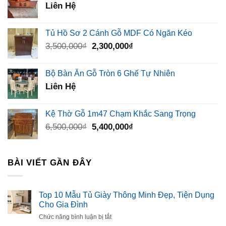
Liên Hệ
Tủ Hồ Sơ 2 Cánh Gỗ MDF Có Ngăn Kéo
Giá
Giá
3,500,000
₫
2,300,000
₫
gốc
hiện
là:
tại
Bộ Bàn Ăn Gỗ Tròn 6 Ghế Tự Nhiên
3,500,000₫.
là:
Liên Hệ
2,300,000₫.
Kệ Thờ Gỗ 1m47 Chạm Khắc Sang Trọng
Giá
Giá
6,500,000
₫
5,400,000
₫
gốc
hiện
là:
tại
6,500,000₫.
là:
BÀI VIẾT GẦN ĐÂY
5,400,000₫.
Top 10 Mẫu Tủ Giày Thông Minh Đẹp, Tiện Dụng
Cho Gia Đình
ở
Chức năng bình luận bị tắt
Top