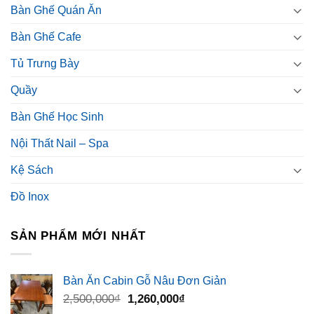
Bàn Ghế Quán Ăn
Bàn Ghế Cafe
Tủ Trưng Bày
Quầy
Bàn Ghế Học Sinh
Nội Thất Nail – Spa
Kệ Sách
Đồ Inox
SẢN PHẨM MỚI NHẤT
Bàn Ăn Cabin Gỗ Nâu Đơn Giản
Giá
Giá
2,500,000
₫
1,260,000
₫
gốc
hiện