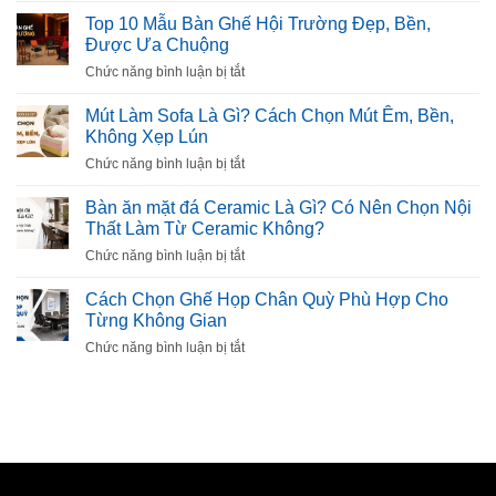
10
Top 10 Mẫu Bàn Ghế Hội Trường Đẹp, Bền,
Mẫu
Được Ưa Chuộng
Tủ
ở
Chức năng bình luận bị tắt
Giày
Top
Thông
10
Mút Làm Sofa Là Gì? Cách Chọn Mút Êm, Bền,
Minh
Mẫu
Không Xẹp Lún
Đẹp,
Bàn
Tiện
ở
Chức năng bình luận bị tắt
Ghế
Dụng
Mút
Hội
Cho
Làm
Bàn ăn mặt đá Ceramic Là Gì? Có Nên Chọn Nội
Trường
Gia
Sofa
Thất Làm Từ Ceramic Không?
Đẹp,
Đình
Là
Bền,
ở
Chức năng bình luận bị tắt
Gì?
Được
Bàn
Cách
Ưa
ăn
Cách Chọn Ghế Họp Chân Quỳ Phù Hợp Cho
Chọn
Chuộng
mặt
Từng Không Gian
Mút
đá
Êm,
ở
Chức năng bình luận bị tắt
Ceramic
Bền,
Cách
Là
Không
Chọn
Gì?
Xẹp
Ghế
Có
Lún
Họp
Nên
Chân
Chọn
Quỳ
Nội
Phù
Thất