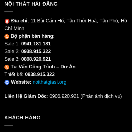
Hợp
NỘI THẤT HẢI ĐĂNG
Làm
Cho
Từ
Từng
Ceramic
Không
Địa chỉ:
11 Bùi Cẩm Hổ, Tân Thới Hoà, Tân Phú, Hồ
Không?
Gian
Chí Minh
Bộ phận bán hàng:
Sale 1:
0941.181.181
Sale 2:
0938.915.322
Sale 3:
0868.920.921
Tư Vấn Công Trình – Dự Án:
Thiết kế:
0938.915.322
Website
:
noithatgiasi.org
Liên Hệ Giám Đốc
:
0906.920.921
(Phản ánh dịch vụ)
KHÁCH HÀNG