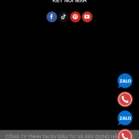
KẾT NỐI MXH
CÔNG TY TNHH TM DV ĐẦU TƯ VÀ XÂY DỰNG HẢI ĐĂNG