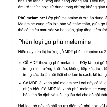
nhau để tăng cường khả năng chống ẩm. Điều này l
ẩm ướt, thích hợp sử dụng trong những không gian
Phủ melamine
: Lớp phủ melamine được áp dụng lê
Melamine cung cấp lớp bảo vệ chắc chắn, giúp gỗ 
thể có nhiều màu sắc và hoa văn, giúp tăng thêm t
Phân loại gỗ phủ melamine
Hiện nay trên thị trường gỗ MDF phủ melamine có 2 l
Gỗ MDF thường phủ melamine: Đây là loại gỗ 
trong môi trường khô ráo, không tiếp xúc trự
trong các dự án nội thất như làm tủ sách, kệ tra
Gỗ MDF lõi xanh phủ melamine: Loại này có lõi 
nhận biết. Gỗ MDF lõi xanh phủ melamine cung
bảo tính ổn định và tuổi thọ lâu dài cho đồ nội t
Hai loại gỗ này có những ưu điểm và phù hợp với cá