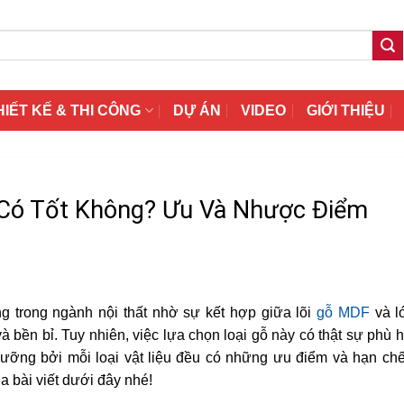
HIẾT KẾ & THI CÔNG
DỰ ÁN
VIDEO
GIỚI THIỆU
Có Tốt Không? Ưu Và Nhược Điểm
g trong ngành nội thất nhờ sự kết hợp giữa lõi
gỗ MDF
và l
 bền bỉ. Tuy nhiên, việc lựa chọn loại gỗ này có thật sự phù 
ỡng bởi mỗi loại vật liệu đều có những ưu điểm và hạn chế
qua bài viết dưới đây nhé!