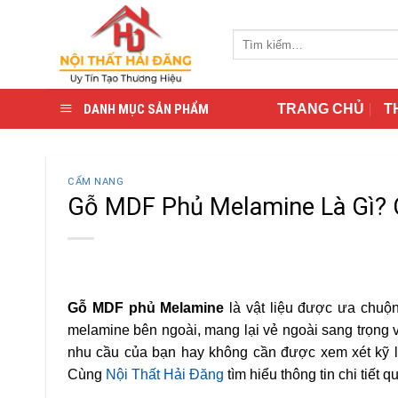
Skip
to
Tìm
content
kiếm:
DANH MỤC SẢN PHẨM
TRANG CHỦ
T
CẨM NANG
Gỗ MDF Phủ Melamine Là Gì? 
Gỗ MDF phủ Melamine
là vật liệu được ưa chuộn
melamine bên ngoài, mang lại vẻ ngoài sang trọng và
nhu cầu của bạn hay không cần được xem xét kỹ lư
Cùng
Nội Thất Hải Đăng
tìm hiểu thông tin chi tiết 