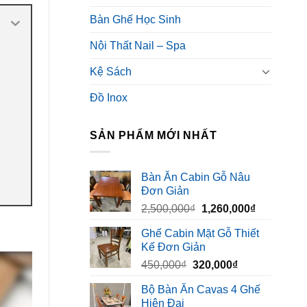
Bàn Ghế Học Sinh
Nội Thất Nail – Spa
Kệ Sách
Đồ Inox
SẢN PHẨM MỚI NHẤT
Bàn Ăn Cabin Gỗ Nâu
Đơn Giản
Giá
Giá
2,500,000
₫
1,260,000
₫
gốc
hiện
Ghế Cabin Mặt Gỗ Thiết
là:
tại
Kế Đơn Giản
2,500,000₫.
là:
Giá
Giá
450,000
₫
320,000
₫
1,260,000₫
gốc
hiện
Bộ Bàn Ăn Cavas 4 Ghế
là:
tại
Hiện Đại