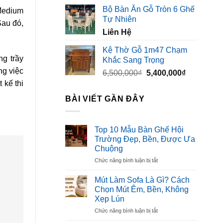
gốc
hiện
Bộ Bàn Ăn Gỗ Tròn 6 Ghế
 Medium
là:
tại
Tự Nhiên
3,500,000₫.
là:
Sau đó,
Liên Hệ
2,300,000₫
Kệ Thờ Gỗ 1m47 Chạm
g trầy
Khắc Sang Trọng
ng việc
Giá
Giá
6,500,000
₫
5,400,000
₫
gốc
hiện
 kế thi
là:
tại
BÀI VIẾT GẦN ĐÂY
6,500,000₫.
là:
5,400,000₫
Top 10 Mẫu Bàn Ghế Hội
Trường Đẹp, Bền, Được Ưa
Chuộng
ở
Chức năng bình luận bị tắt
Top
10
Mút Làm Sofa Là Gì? Cách
Mẫu
Chọn Mút Êm, Bền, Không
Bàn
Xẹp Lún
Ghế
ở
Chức năng bình luận bị tắt
Hội
Mút
Trường