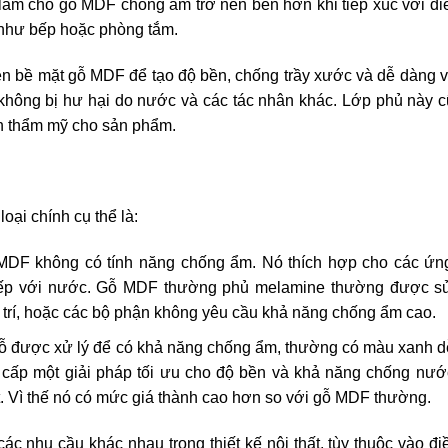
àm cho gỗ MDF chống ẩm trở nên bền hơn khi tiếp xúc với đi
 như bếp hoặc phòng tắm.
n bề mặt gỗ MDF để tạo độ bền, chống trầy xước và dễ dàng v
không bị hư hại do nước và các tác nhân khác. Lớp phủ này 
ính thẩm mỹ cho sản phẩm.
oại chính cụ thể là:
MDF không có tính năng chống ẩm. Nó thích hợp cho các ứn
c tiếp với nước. Gỗ MDF thường phủ melamine thường được s
ng trí, hoặc các bộ phận không yêu cầu khả năng chống ẩm cao.
gỗ được xử lý để có khả năng chống ẩm, thường có màu xanh 
 cấp một giải pháp tối ưu cho độ bền và khả năng chống nướ
hất. Vì thế nó có mức giá thành cao hơn so với gỗ MDF thường.
c nhu cầu khác nhau trong thiết kế nội thất, tùy thuộc vào đi