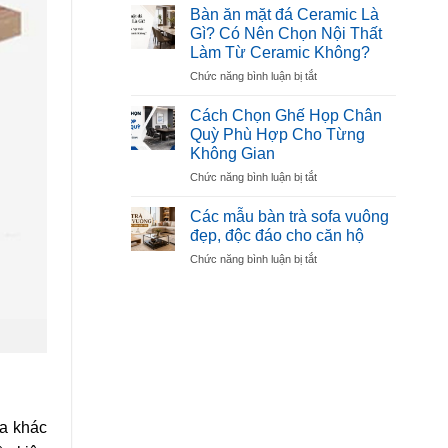
Làm
Đẹp,
Bàn ăn mặt đá Ceramic Là
Sofa
Bền,
Gì? Có Nên Chọn Nội Thất
Là
Được
Làm Từ Ceramic Không?
Gì?
Ưa
ở
Chức năng bình luận bị tắt
Cách
Chuộng
Bàn
Chọn
ăn
Mút
Cách Chọn Ghế Họp Chân
mặt
Êm,
Quỳ Phù Hợp Cho Từng
đá
Bền,
Không Gian
Ceramic
Không
ở
Chức năng bình luận bị tắt
Là
Xẹp
Cách
Gì?
Lún
Chọn
Có
Các mẫu bàn trà sofa vuông
Ghế
Nên
đẹp, độc đáo cho căn hộ
Họp
Chọn
ở
Chức năng bình luận bị tắt
Chân
Nội
Các
Quỳ
Thất
mẫu
Phù
Làm
bàn
Hợp
Từ
trà
Cho
Ceramic
sofa
Từng
Không?
vuông
Không
đẹp,
Gian
độc
đáo
ia khác
cho
căn