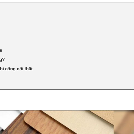
e
ng?
i công nội thất