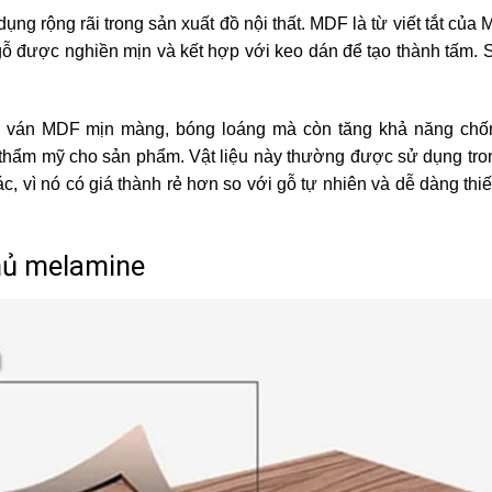
ng rộng rãi trong sản xuất đồ nội thất. MDF là từ viết tắt của
 gỗ được nghiền mịn và kết hợp với keo dán để tạo thành tấm. 
a ván MDF mịn màng, bóng loáng mà còn tăng khả năng chốn
 thẩm mỹ cho sản phẩm. Vật liệu này thường được sử dụng tro
ác, vì nó có giá thành rẻ hơn so với gỗ tự nhiên và dễ dàng thiết
hủ melamine