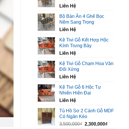
450,000₫.
là:
Liên Hệ
320,000₫.
Bộ Bàn Ăn 4 Ghế Bọc
Nệm Sang Trọng
Liên Hệ
Kệ Tivi Gỗ Kết Hợp Hộc
Kính Trưng Bày
Liên Hệ
Kệ Tivi Gỗ Chạm Hoa Văn
Đối Xứng
Liên Hệ
Kệ Tivi Gỗ 6 Hộc Tự
Nhiên Hiện Đại
Liên Hệ
Tủ Hồ Sơ 2 Cánh Gỗ MDF
Có Ngăn Kéo
Giá
Giá
3,500,000
₫
2,300,000
₫