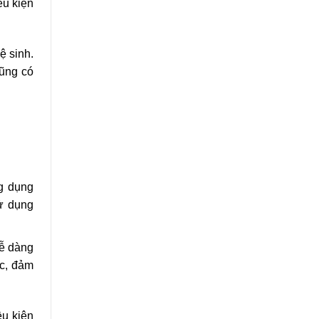
ều kiện
hộ
ệ sinh.
cũng có
g dụng
ử dụng
dễ dàng
c, đảm
ều kiện