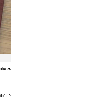
à nhược
 thể sử