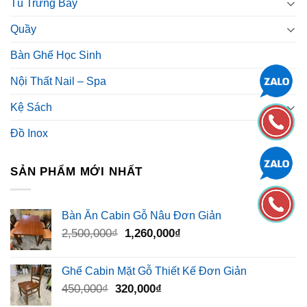
Tủ Trưng Bày
Quầy
Bàn Ghế Học Sinh
Nội Thất Nail – Spa
Kệ Sách
Đồ Inox
SẢN PHẨM MỚI NHẤT
Bàn Ăn Cabin Gỗ Nâu Đơn Giản
Giá
Giá
2,500,000
₫
1,260,000
₫
gốc
hiện
là:
tại
Ghế Cabin Mặt Gỗ Thiết Kế Đơn Giản
2,500,000₫.
là:
Giá
Giá
450,000
₫
320,000
₫
1,260,000₫.
gốc
hiện