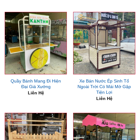
gốc
hiện
là:
tại
3,675,000₫.
là:
3,150,000₫.
Quầy Bánh Mang Đi Hiện
Xe Bán Nước Ép Sinh Tố
Đại Giá Xưởng
Ngoài Trời Có Mái Mở Gập
Tiện Lợi
Liên Hệ
Liên Hệ