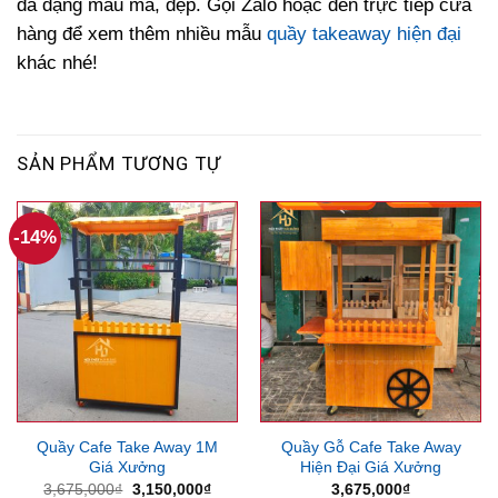
đa dạng mẫu mã, đẹp. Gọi Zalo hoặc đến trực tiếp cửa
hàng để xem thêm nhiều mẫu
quầy takeaway hiện đại
khác nhé!
SẢN PHẨM TƯƠNG TỰ
-14%
Quầy Cafe Take Away 1M
Quầy Gỗ Cafe Take Away
Giá Xưởng
Hiện Đại Giá Xưởng
Giá
Giá
3,675,000
₫
3,150,000
₫
3,675,000
₫