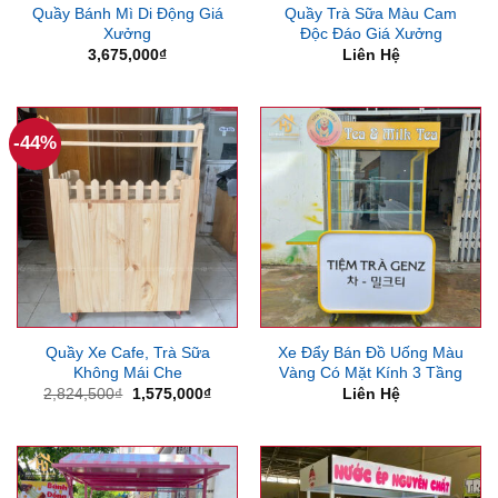
Quầy Bánh Mì Di Động Giá
Quầy Trà Sữa Màu Cam
Xưởng
Độc Đáo Giá Xưởng
3,675,000
₫
Liên Hệ
-44%
Quầy Xe Cafe, Trà Sữa
Xe Đẩy Bán Đồ Uống Màu
Không Mái Che
Vàng Có Mặt Kính 3 Tầng
Giá
Giá
2,824,500
₫
1,575,000
₫
Liên Hệ
gốc
hiện
là:
tại
2,824,500₫.
là:
1,575,000₫.