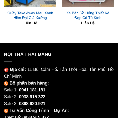
Quầy Take Away Màu Xanh
Xe Bán Đồ Uống Thiết Kế
Hiện Đại Giá Xưởng
Đẹp Có Tủ Kính
Liên Hệ
Liên Hệ
NỘI THẤT HẢI ĐĂNG
Địa chỉ:
11 Bùi Cẩm Hổ, Tân Thới Hoà, Tân Phú, Hồ
Chí Minh
Bộ phận bán hàng:
Sale 1:
0941.181.181
Sale 2:
0938.915.322
Sale 3:
0868.920.921
Tư Vấn Công Trình – Dự Án:
Thiết kế:
0938.915.322