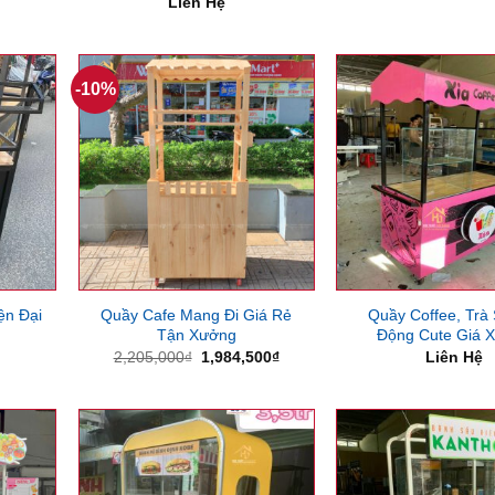
Liên Hệ
-10%
ện Đại
Quầy Cafe Mang Đi Giá Rẻ
Quầy Coffee, Trà
Tận Xưởng
Động Cute Giá 
Giá
Giá
2,205,000
₫
1,984,500
₫
Liên Hệ
gốc
hiện
là:
tại
2,205,000₫.
là:
1,984,500₫.