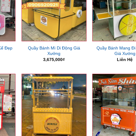
Kế Đẹp
Quầy Bánh Mì Di Động Giá
Quầy Bánh Mang Đi 
Xưởng
Giá Xưởng
3,675,000
₫
Liên Hệ