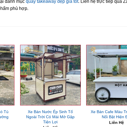
tại danh mục
quầy takeaway đẹp giá tốt
. Liên hệ trực tiếp qua 
phẩm phù hợp.
Có Tủ
Xe Bán Nước Ép Sinh Tố
Xe Bán Cafe Màu T
Xưởng
Ngoài Trời Có Mái Mở Gập
Nổi Bật Hiện 
Tiện Lợi
Liên Hệ