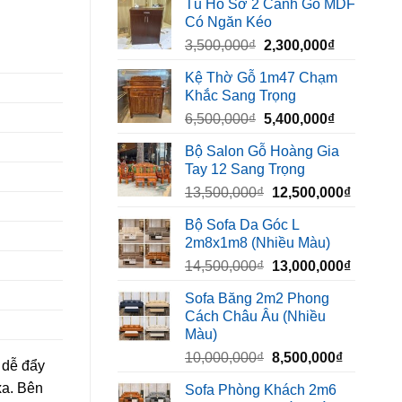
Tủ Hồ Sơ 2 Cánh Gỗ MDF
là:
tại
Có Ngăn Kéo
450,000₫.
là:
Giá
Giá
3,500,000
₫
2,300,000
₫
320,000₫.
gốc
hiện
Kệ Thờ Gỗ 1m47 Chạm
là:
tại
Khắc Sang Trọng
3,500,000₫.
là:
Giá
Giá
6,500,000
₫
5,400,000
₫
2,300,000₫
gốc
hiện
Bộ Salon Gỗ Hoàng Gia
là:
tại
Tay 12 Sang Trọng
6,500,000₫.
là:
Giá
Giá
13,500,000
₫
12,500,000
₫
5,400,000₫
gốc
hiện
Bộ Sofa Da Góc L
là:
tại
2m8x1m8 (Nhiều Màu)
13,500,000₫.
là:
Giá
Giá
14,500,000
₫
13,000,000
₫
12,500,
gốc
hiện
Sofa Băng 2m2 Phong
là:
tại
Cách Châu Âu (Nhiều
14,500,000₫.
là:
Màu)
13,000,
Giá
Giá
10,000,000
₫
8,500,000
₫
 dễ đẩy
gốc
hiện
xa. Bên
Sofa Phòng Khách 2m6
là:
tại