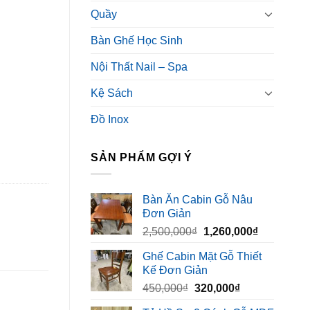
Quầy
Bàn Ghế Học Sinh
Nội Thất Nail – Spa
Kệ Sách
Đồ Inox
SẢN PHẨM GỢI Ý
Bàn Ăn Cabin Gỗ Nâu
Đơn Giản
Giá
Giá
2,500,000
₫
1,260,000
₫
gốc
hiện
Ghế Cabin Mặt Gỗ Thiết
là:
tại
Kế Đơn Giản
2,500,000₫.
là:
Giá
Giá
450,000
₫
320,000
₫
1,260,000₫
gốc
hiện