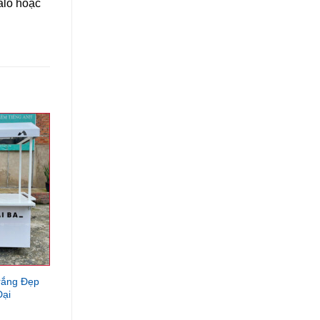
Zalo hoặc
rắng Đẹp
Đại