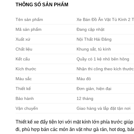
THÔNG SỐ SẢN PHẨM
Tên sản phẩm
Xe Bán Đồ Ăn Vặt Tủ Kính 2 
Mã sản phẩm
Đang cập nhật
Xuất xứ
Nội Thất Hải Đăng
Chất liệu
Khung sắt, tủ kính
Kết cấu
Quầy có 1 kệ nhỏ bên hông
Kích thước
Nhận thi công theo kích thướ
Màu sắc
Màu đỏ
Thiết kế
Đơn giản, hiện đại
Bảo hành
12 tháng
Vận chuyển
Giao hàng và lắp đặt tận nơi
Thiết kế xe đẩy tiện lợi với mặt kính lớn phía trước g
đi, phù hợp bán các món ăn vặt như gà rán, hot dog, bán