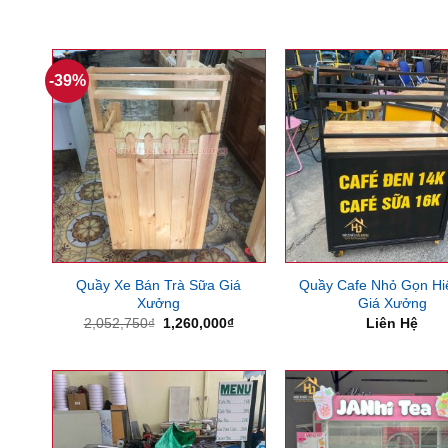
-39%
Quầy Xe Bán Trà Sữa Giá
Quầy Cafe Nhỏ Gọn Hi
Xưởng
Giá Xưởng
Giá
Giá
2,052,750
₫
1,260,000
₫
Liên Hệ
gốc
hiện
là:
tại
2,052,750₫.
là:
1,260,000₫.