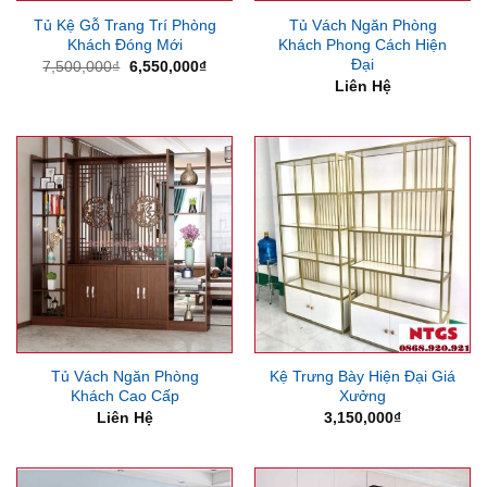
Tủ Kệ Gỗ Trang Trí Phòng
Tủ Vách Ngăn Phòng
Khách Đóng Mới
Khách Phong Cách Hiện
Đại
Giá
Giá
7,500,000
₫
6,550,000
₫
gốc
hiện
Liên Hệ
là:
tại
7,500,000₫.
là:
6,550,000₫.
Tủ Vách Ngăn Phòng
Kệ Trưng Bày Hiện Đại Giá
Khách Cao Cấp
Xưởng
Liên Hệ
3,150,000
₫