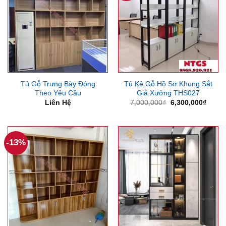
Tủ Gỗ Trưng Bày Đóng
Tủ Kệ Gỗ Hồ Sơ Khung Sắt
Theo Yêu Cầu
Giá Xưởng THS027
Giá
Giá
Liên Hệ
7,000,000
₫
6,300,000
₫
gốc
hiện
là:
tại
7,000,000₫.
là:
6,300
-13%