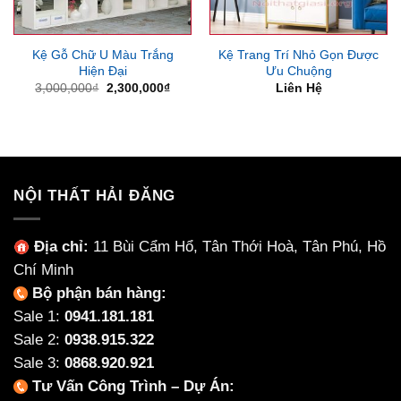
Kệ Gỗ Chữ U Màu Trắng
Kệ Trang Trí Nhỏ Gọn Được
Hiện Đại
Ưu Chuộng
Giá
Giá
3,000,000
₫
2,300,000
₫
Liên Hệ
gốc
hiện
là:
tại
3,000,000₫.
là:
2,300,000₫.
NỘI THẤT HẢI ĐĂNG
Địa chỉ:
11 Bùi Cẩm Hổ, Tân Thới Hoà, Tân Phú, Hồ
Chí Minh
Bộ phận bán hàng:
Sale 1:
0941.181.181
Sale 2:
0938.915.322
Sale 3:
0868.920.921
Tư Vấn Công Trình – Dự Án: