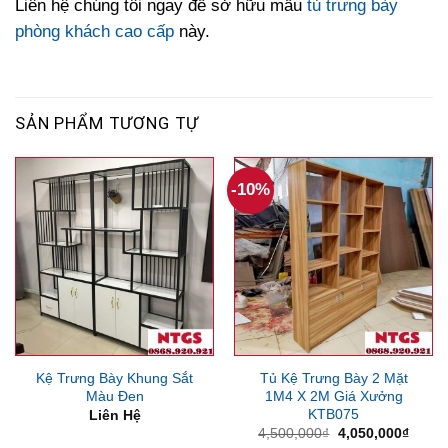
Liên hệ chúng tôi ngay để sở hữu mẫu
tủ trưng bày
phòng khách cao cấp
này.
SẢN PHẨM TƯƠNG TỰ
-10%
Kệ Trưng Bày Khung Sắt
Tủ Kệ Trưng Bày 2 Mặt
Màu Đen
1M4 X 2M Giá Xưởng
KTB075
Liên Hệ
Giá
Giá
4,500,000
₫
4,050,000
₫
gốc
hiện