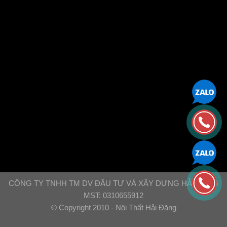
CÔNG TY TNHH TM DV ĐẦU TƯ VÀ XÂY DỰNG HẢI ĐĂNG
MST: 0310655912
© Copyright 2010 - Nội Thất Hải Đăng