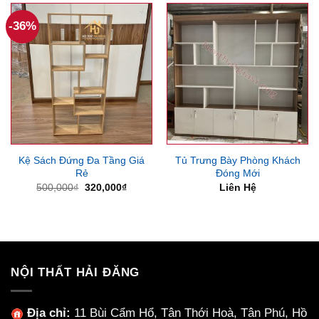
-36%
Kệ Sách Đứng Đa Tầng Giá
Tủ Trưng Bày Phòng Khách
Rẻ
Đóng Mới
Giá
Giá
500,000
₫
320,000
₫
Liên Hệ
gốc
hiện
là:
tại
500,000₫.
là:
320,000₫.
NỘI THẤT HẢI ĐĂNG
Địa chỉ:
11 Bùi Cẩm Hổ, Tân Thới Hoà, Tân Phú, Hồ