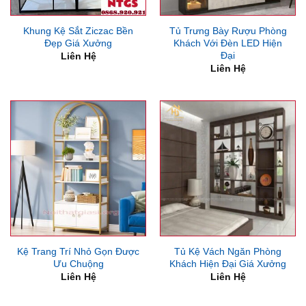
Khung Kệ Sắt Ziczac Bền
Tủ Trưng Bày Rượu Phòng
Đẹp Giá Xưởng
Khách Với Đèn LED Hiện
Đại
Liên Hệ
Liên Hệ
Kệ Trang Trí Nhỏ Gọn Được
Tủ Kệ Vách Ngăn Phòng
Ưu Chuộng
Khách Hiện Đại Giá Xưởng
Liên Hệ
Liên Hệ