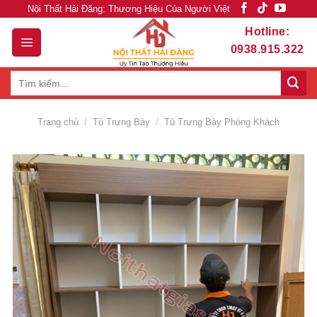
Skip
Nội Thất Hải Đăng: Thương Hiệu Của Người Việt
to
Hotline:
content
0938.915.322
Tìm
kiếm:
Trang chủ
/
Tủ Trưng Bày
/
Tủ Trưng Bày Phòng Khách