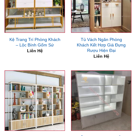
Kệ Trang Trí Phòng Khách
Tủ Vách Ngăn Phòng
– Lộc Bính Gốm Sứ
Khách Kết Hợp Giá Đựng
Rượu Hiện Đại
Liên Hệ
Liên Hệ