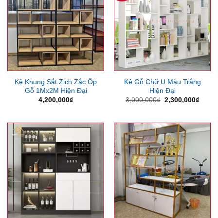
Kệ Khung Sắt Zich Zắc Ốp
Kệ Gỗ Chữ U Màu Trắng
Gỗ 1Mx2M Hiện Đại
Hiện Đại
Giá
Giá
4,200,000
₫
3,000,000
₫
2,300,000
₫
gốc
hiện
là:
tại
3,000,000₫.
là:
2,300