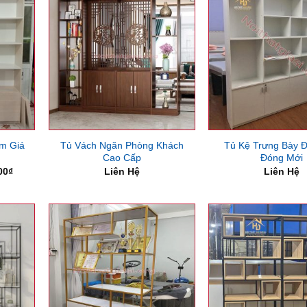
m Giá
Tủ Vách Ngăn Phòng Khách
Tủ Kệ Trưng Bày 
Cao Cấp
Đóng Mới
Giá
00
₫
Liên Hệ
Liên Hệ
hiện
tại
00₫.
là:
5,750,000₫.