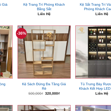
i Giá
Kệ Trang Trí Phòng Khách
Kệ Sắt Trang Trí V
Bằng Sắt
Phòng Khách Ca
Liên Hệ
Liên Hệ
-36%
òng
Kệ Sách Đứng Đa Tầng Giá
Tủ Trưng Bày Rượ
Rẻ
Khách Kết Hợp LED 
Giá
Giá
500,000
₫
320,000
₫
Liên Hệ
gốc
hiện
là:
tại
500,000₫.
là:
320,000₫.