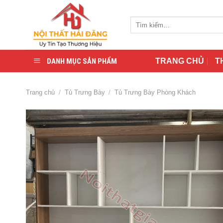
Skip
to
Tìm
content
kiếm:
DANH MỤC SẢN PHẨM
TRANG CHỦ
T
Trang chủ
/
Tủ Trưng Bày
/
Tủ Trưng Bày Phòng Khách