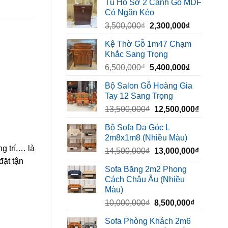
Tủ Hồ Sơ 2 Cánh Gỗ MDF
là:
tại
Có Ngăn Kéo
450,000₫.
là:
Giá
Giá
3,500,000
₫
2,300,000
₫
320,000₫.
gốc
hiện
Kệ Thờ Gỗ 1m47 Chạm
là:
tại
Khắc Sang Trọng
3,500,000₫.
là:
Giá
Giá
6,500,000
₫
5,400,000
₫
2,300,000₫
gốc
hiện
Bộ Salon Gỗ Hoàng Gia
là:
tại
Tay 12 Sang Trọng
6,500,000₫.
là:
Giá
Giá
13,500,000
₫
12,500,000
₫
5,400,000₫
gốc
hiện
Bộ Sofa Da Góc L
là:
tại
2m8x1m8 (Nhiều Màu)
13,500,000₫.
là:
ang trí,… là
Giá
Giá
14,500,000
₫
13,000,000
₫
12,500,
đặt tận
gốc
hiện
Sofa Băng 2m2 Phong
là:
tại
Cách Châu Âu (Nhiều
14,500,000₫.
là:
Màu)
13,000,
Giá
Giá
10,000,000
₫
8,500,000
₫
gốc
hiện
Sofa Phòng Khách 2m6
là:
tại