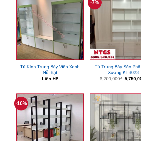
-7%
Tủ Kính Trưng Bày Viền Xanh
Tủ Trưng Bày Sản Phẩ
Nỗi Bật
Xưởng KTB023
Giá
Liên Hệ
6,200,000
₫
5,750,0
gốc
là:
6,200,0
-10%