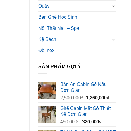
Quầy
Bàn Ghế Học Sinh
Nội Thất Nail – Spa
Kệ Sách
Đồ Inox
SẢN PHẨM GỢI Ý
Bàn Ăn Cabin Gỗ Nâu
Đơn Giản
Giá
Giá
2,500,000
₫
1,260,000
₫
gốc
hiện
Ghế Cabin Mặt Gỗ Thiết
là:
tại
Kế Đơn Giản
2,500,000₫.
là:
Giá
Giá
450,000
₫
320,000
₫
1,260,000₫
gốc
hiện