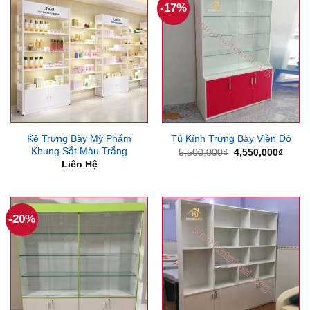
-17%
Kệ Trưng Bày Mỹ Phẩm
Tủ Kính Trưng Bày Viền Đỏ
Khung Sắt Màu Trắng
Giá
Giá
5,500,000
₫
4,550,000
₫
gốc
hiện
Liên Hệ
là:
tại
5,500,000₫.
là:
4,550
-20%