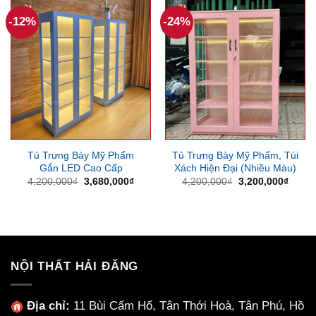
6,600,000₫.
4,400
-12%
-24%
Tủ Trưng Bày Mỹ Phẩm
Tủ Trưng Bày Mỹ Phẩm, Túi
Gắn LED Cao Cấp
Xách Hiện Đại (Nhiều Màu)
Giá
Giá
Giá
Giá
4,200,000
₫
3,680,000
₫
4,200,000
₫
3,200,000
₫
gốc
hiện
gốc
hiện
là:
tại
là:
tại
4,200,000₫.
là:
4,200,000₫.
là:
3,680,000₫.
3,200
NỘI THẤT HẢI ĐĂNG
Địa chỉ:
11 Bùi Cẩm Hổ, Tân Thới Hoà, Tân Phú, Hồ