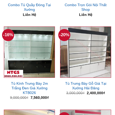
Combo Tủ Quầy Đóng Tại
Combo Trọn Gói Nội Thất
Xưởng
Shop
Liên Hệ
Liên Hệ
-16%
-20%
Tủ Kính Trưng Bày 2m
Tủ Trưng Bày Gỗ Giá Tại
Trắng Đen Giá Xưởng
Xưởng Hải Đăng
KTB026
Giá
Giá
3,000,000
₫
2,400,000
₫
gốc
hiện
Giá
Giá
9,000,000
₫
7,560,000
₫
là:
tại
gốc
hiện
3,000,000₫.
là:
là:
tại
2,400
9,000,000₫.
là:
7,560,000₫.