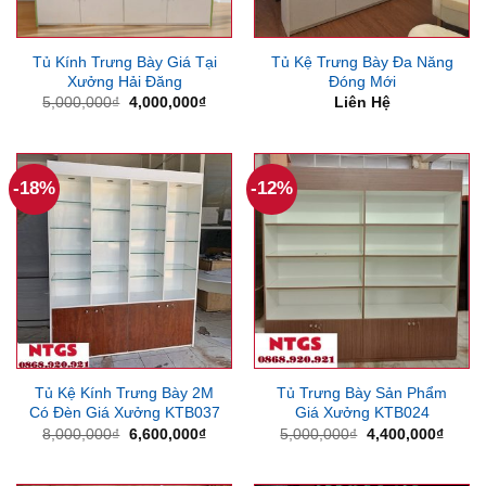
Tủ Kính Trưng Bày Giá Tại
Tủ Kệ Trưng Bày Đa Năng
Xưởng Hải Đăng
Đóng Mới
Giá
Giá
5,000,000
₫
4,000,000
₫
Liên Hệ
gốc
hiện
là:
tại
5,000,000₫.
là:
4,000,000₫.
-18%
-12%
Tủ Kệ Kính Trưng Bày 2M
Tủ Trưng Bày Sản Phẩm
Có Đèn Giá Xưởng KTB037
Giá Xưởng KTB024
Giá
Giá
Giá
Giá
8,000,000
₫
6,600,000
₫
5,000,000
₫
4,400,000
₫
gốc
hiện
gốc
hiện
là:
tại
là:
tại
8,000,000₫.
là:
5,000,000₫.
là: