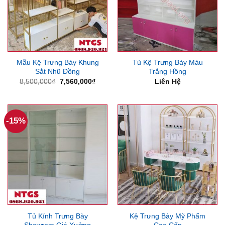
Mẫu Kệ Trưng Bày Khung
Tủ Kệ Trưng Bày Màu
Sắt Nhũ Đồng
Trắng Hồng
Giá
Giá
8,500,000
₫
7,560,000
₫
Liên Hệ
gốc
hiện
là:
tại
8,500,000₫.
là:
7,560,000₫.
-15%
Tủ Kính Trưng Bày
Kệ Trưng Bày Mỹ Phẩm
Showrom Giá Xưởng
Cao Cấp