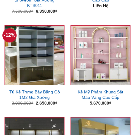
KTB011
Liên Hệ
Giá
Giá
7,500,000
₫
6,350,000
₫
gốc
hiện
là:
tại
7,500,000₫.
là:
6,350,000₫.
-12%
Tủ Kệ Trưng Bày Bằng Gỗ
Kệ Mỹ Phẩm Khung Sắt
1M2 Giá Xưởng
Màu Vàng Cao Cấp
Giá
Giá
3,000,000
₫
2,650,000
₫
5,670,000
₫
gốc
hiện
là:
tại
3,000,000₫.
là:
2,650,000₫.