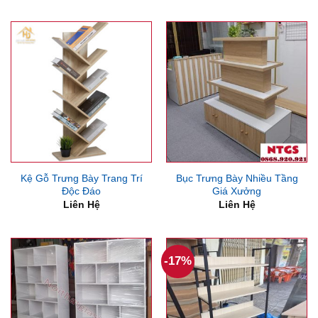
là:
tại
là:
tại
7,400,000₫.
là:
6,300,000₫.
là:
6,300,000₫.
5,250
Kệ Gỗ Trưng Bày Trang Trí
Bục Trưng Bày Nhiều Tầng
Độc Đáo
Giá Xưởng
Liên Hệ
Liên Hệ
-17%