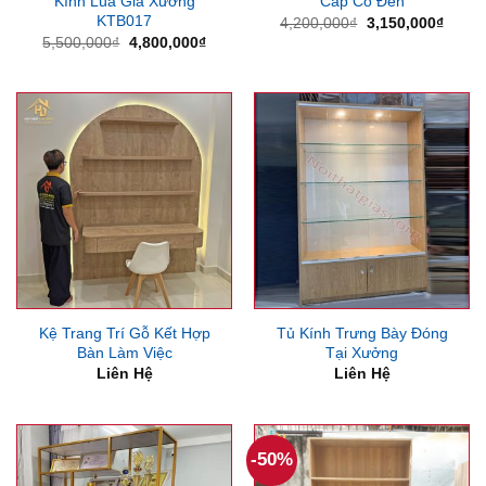
Kính Lùa Giá Xưởng
Cấp Có Đèn
KTB017
Giá
Giá
4,200,000
₫
3,150,000
₫
gốc
hiện
Giá
Giá
5,500,000
₫
4,800,000
₫
là:
tại
gốc
hiện
4,200,000₫.
là:
là:
tại
3,150
5,500,000₫.
là:
4,800,000₫.
Kệ Trang Trí Gỗ Kết Hợp
Tủ Kính Trưng Bày Đóng
Bàn Làm Việc
Tại Xưởng
Liên Hệ
Liên Hệ
-50%