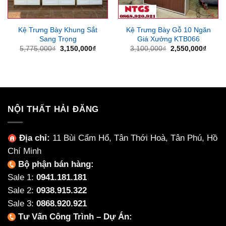
Kệ Trưng Bày Khung Sắt
Kệ Trưng Bày Gỗ 10 Ngăn
Sang Trọng
Giá Xưởng KTB066
Giá
Giá
Giá
Giá
5,775,000
₫
3,150,000
₫
3,100,000
₫
2,550,000
₫
gốc
hiện
gốc
hiện
là:
tại
là:
tại
5,775,000₫.
là:
3,100,000₫.
là:
3,150,000₫.
2,550
NỘI THẤT HẢI ĐĂNG
Địa chỉ:
11 Bùi Cẩm Hổ, Tân Thới Hoà, Tân Phú, Hồ
Chí Minh
Bộ phận bán hàng:
Sale 1:
0941.181.181
Sale 2:
0938.915.322
Sale 3:
0868.920.921
Tư Vấn Công Trình – Dự Án: