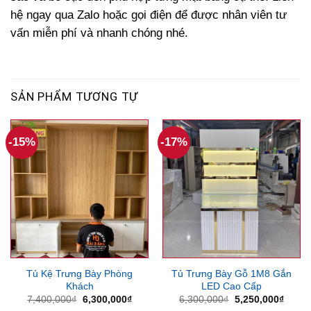
hệ ngay qua Zalo hoặc gọi điện để được nhân viên tư
vấn miễn phí và nhanh chóng nhé.
SẢN PHẨM TƯƠNG TỰ
-15%
-17%
Tủ Kệ Trưng Bày Phòng
Tủ Trưng Bày Gỗ 1M8 Gắn
Khách
LED Cao Cấp
Giá
Giá
Giá
Giá
7,400,000
₫
6,300,000
₫
6,300,000
₫
5,250,000
₫
gốc
hiện
gốc
hiện