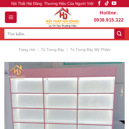
Skip
Nội Thất Hải Đăng: Thương Hiệu Của Người Việt
to
Hotline:
content
0938.915.322
Tìm
kiếm:
Trang chủ
/
Tủ Trưng Bày
/
Tủ Trưng Bày Mỹ Phẩm