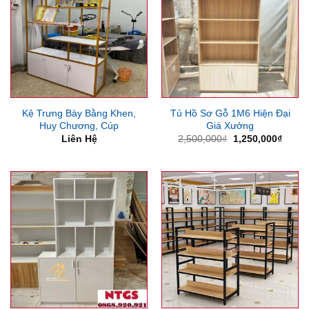
Kệ Trưng Bày Bằng Khen,
Tủ Hồ Sơ Gỗ 1M6 Hiện Đại
Huy Chương, Cúp
Giá Xưởng
Giá
Giá
Liên Hệ
2,500,000
₫
1,250,000
₫
gốc
hiện
là:
tại
2,500,000₫.
là:
1,250