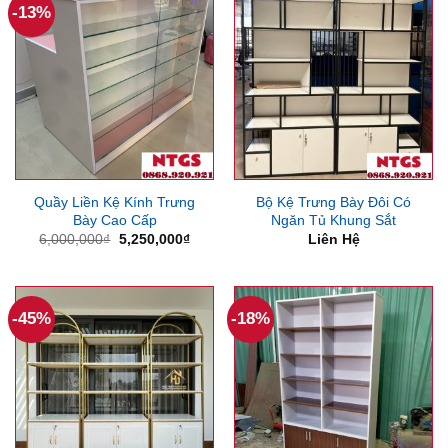
-13%
Quầy Liền Kệ Kính Trưng
Bộ Kệ Trưng Bày Đôi Có
Bày Cao Cấp
Ngăn Tủ Khung Sắt
Giá
Giá
6,000,000
₫
5,250,000
₫
Liên Hệ
gốc
hiện
là:
tại
6,000,000₫.
là:
5,250,000₫.
-45%
-18%