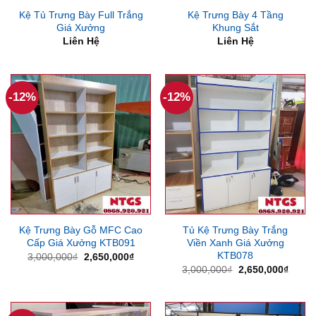
Kệ Tủ Trưng Bày Full Trắng
Kệ Trưng Bày 4 Tầng
Giá Xưởng
Khung Sắt
Liên Hệ
Liên Hệ
-12%
-12%
Kệ Trưng Bày Gỗ MFC Cao
Tủ Kệ Trưng Bày Trắng
Cấp Giá Xưởng KTB091
Viền Xanh Giá Xưởng
KTB078
Giá
Giá
3,000,000
₫
2,650,000
₫
gốc
hiện
Giá
Giá
3,000,000
₫
2,650,000
₫
là:
tại
gốc
hiện
3,000,000₫.
là:
là:
tại
2,650,000₫.
3,000,000₫.
là:
2,650