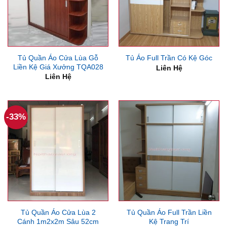
Tủ Quần Áo Cửa Lùa Gỗ
Tủ Áo Full Trần Có Kệ Góc
Liền Kệ Giá Xưởng TQA028
Liên Hệ
Liên Hệ
-33%
Tủ Quần Áo Cửa Lùa 2
Tủ Quần Áo Full Trần Liền
Cánh 1m2x2m Sâu 52cm
Kệ Trang Trí