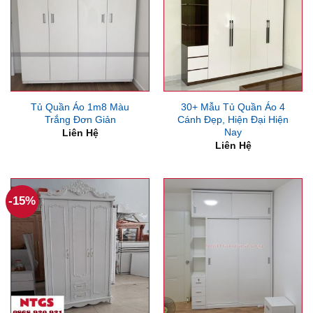
Tủ Quần Áo 1m8 Màu
30+ Mẫu Tủ Quần Áo 4
Trắng Đơn Giản
Cánh Đẹp, Hiện Đại Hiện
Nay
Liên Hệ
Liên Hệ
-15%