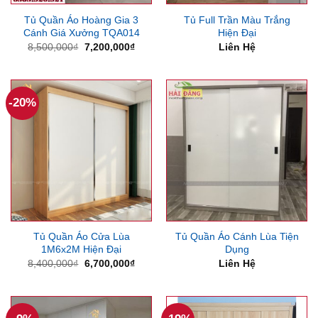
Tủ Quần Áo Hoàng Gia 3
Tủ Full Trần Màu Trắng
Cánh Giá Xưởng TQA014
Hiện Đại
Giá
Giá
8,500,000
₫
7,200,000
₫
Liên Hệ
gốc
hiện
là:
tại
8,500,000₫.
là:
7,200,000₫.
-20%
Tủ Quần Áo Cửa Lùa
Tủ Quần Áo Cánh Lùa Tiện
1M6x2M Hiện Đại
Dụng
Giá
Giá
8,400,000
₫
6,700,000
₫
Liên Hệ
gốc
hiện
là:
tại
8,400,000₫.
là:
6,700,000₫.