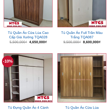
Tủ Quần Áo Cửa Lùa Cao
Tủ Quần Áo Full Trần Màu
Cấp Giá Xưởng TQA028
Trắng TQA087
Giá
Giá
Giá
Giá
5,500,000
₫
4,650,000
₫
9,500,000
₫
8,600,000
₫
gốc
hiện
gốc
hiện
là:
tại
là:
tại
5,500,000₫.
là:
9,500,000₫.
là:
4,650,000₫.
8,600
-10%
Tủ Đựng Quần Áo 4 Cánh
Tủ Quần Áo Cửa Lùa