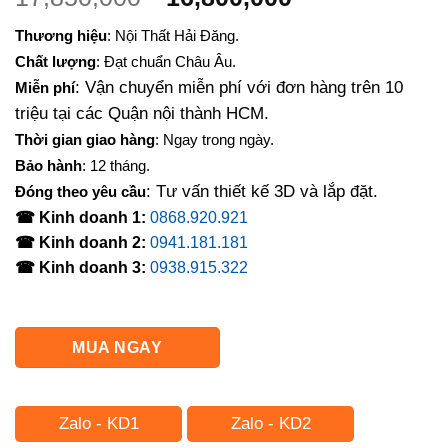
gốc
hiện
Thương hiệu
: Nội Thất Hải Đăng.
là:
tại
Chất lượng
: Đạt chuẩn Châu Âu.
17,850,000₫.
là:
: Vận chuyển miễn phí với đơn hàng trên 10
Miễn phí
16,800,000₫.
triệu tại các Quận nội thành HCM.
Thời gian giao hàng
: Ngay trong ngày.
Bảo hành
: 12 tháng.
: Tư vấn thiết kế 3D và lắp đặt.
Đóng theo yêu cầu
☎ Kinh doanh 1:
0868.920.921
☎ Kinh doanh 2:
0941.181.181
☎ Kinh doanh 3:
0938.915.322
MUA NGAY
Zalo - KD1
Zalo - KD2