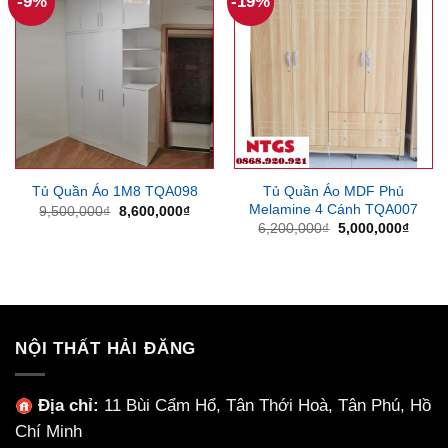
-9%
-19%
Tủ Quần Áo MDF Phủ
Tủ Quần Áo 1M8 TQA098
Melamine 4 Cánh TQA007
Giá
Giá
9,500,000
₫
8,600,000
₫
gốc
hiện
Giá
Giá
6,200,000
₫
5,000,000
₫
là:
tại
gốc
hiện
9,500,000₫.
là:
là:
tại
8,600,000₫.
6,200,000₫.
là:
5,000
NỘI THẤT HẢI ĐĂNG
Địa chỉ:
11 Bùi Cẩm Hổ, Tân Thới Hoà, Tân Phú, Hồ
Chí Minh