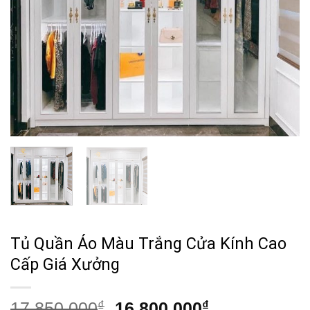
Tủ Quần Áo Màu Trắng Cửa Kính Cao
Cấp Giá Xưởng
Giá
Giá
17,850,000
₫
16,800,000
₫