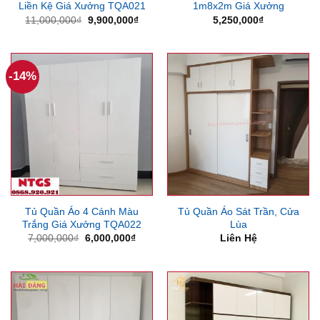
Liền Kệ Giá Xưởng TQA021
1m8x2m Giá Xưởng
Giá
Giá
11,000,000
₫
9,900,000
₫
5,250,000
₫
gốc
hiện
là:
tại
11,000,000₫.
là:
9,900,000₫.
-14%
Tủ Quần Áo 4 Cánh Màu
Tủ Quần Áo Sát Trần, Cửa
Trắng Giá Xưởng TQA022
Lùa
Giá
Giá
7,000,000
₫
6,000,000
₫
Liên Hệ
gốc
hiện
là:
tại
7,000,000₫.
là:
6,000,000₫.