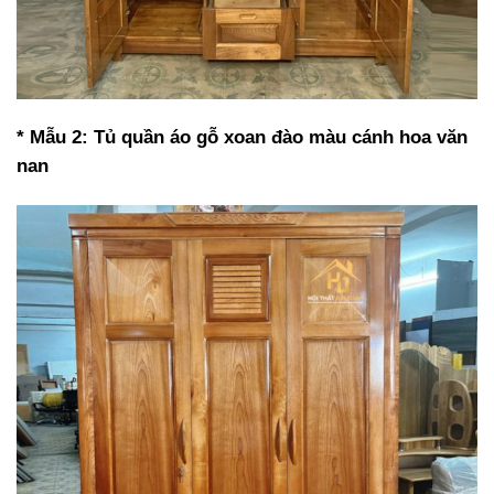
* Mẫu 2: Tủ quần áo gỗ xoan đào màu cánh hoa văn
nan