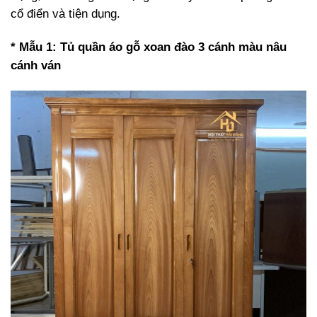
cổ điển và tiện dụng.
* Mẫu 1: Tủ quần áo gỗ xoan đào 3 cánh màu nâu
cánh ván