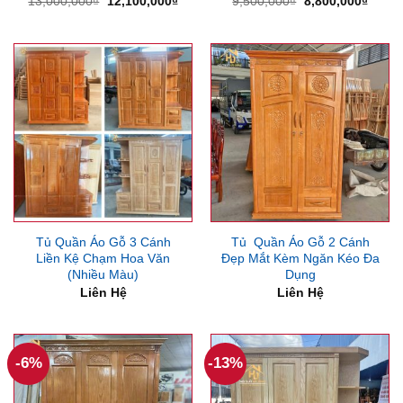
Giá
Giá
Giá
Giá
13,000,000
₫
12,100,000
₫
9,500,000
₫
8,800,000
₫
gốc
hiện
gốc
hiện
là:
tại
là:
tại
13,000,000₫.
là:
9,500,000₫.
là:
12,100,000₫.
8,800
Tủ Quần Áo Gỗ 3 Cánh
Tủ Quần Áo Gỗ 2 Cánh
Liền Kệ Chạm Hoa Văn
Đẹp Mắt Kèm Ngăn Kéo Đa
(Nhiều Màu)
Dụng
Liên Hệ
Liên Hệ
-6%
-13%