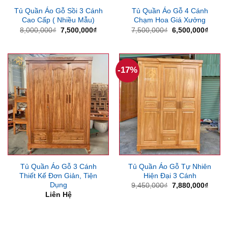
Tủ Quần Áo Gỗ Sồi 3 Cánh
Tủ Quần Áo Gỗ 4 Cánh
Cao Cấp ( Nhiều Mẫu)
Chạm Hoa Giá Xưởng
Giá
Giá
Giá
Giá
8,000,000
₫
7,500,000
₫
7,500,000
₫
6,500,000
₫
gốc
hiện
gốc
hiện
là:
tại
là:
tại
8,000,000₫.
là:
7,500,000₫.
là:
7,500,000₫.
6,500
-17%
Tủ Quần Áo Gỗ 3 Cánh
Tủ Quần Áo Gỗ Tự Nhiên
Thiết Kế Đơn Giản, Tiện
Hiện Đại 3 Cánh
Dụng
Giá
Giá
9,450,000
₫
7,880,000
₫
gốc
hiện
Liên Hệ
là:
tại
9,450,000₫.
là:
7,880