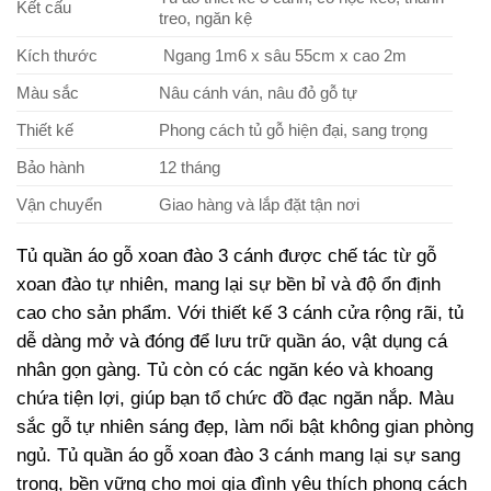
Kết cấu
treo, ngăn kệ
Kích thước
Ngang 1m6 x sâu 55cm x cao 2m
Màu sắc
Nâu cánh ván, nâu đỏ gỗ tự
Thiết kế
Phong cách tủ gỗ hiện đại, sang trọng
Bảo hành
12 tháng
Vận chuyển
Giao hàng và lắp đặt tận nơi
Tủ quần áo gỗ xoan đào 3 cánh được chế tác từ gỗ
xoan đào tự nhiên, mang lại sự bền bỉ và độ ổn định
cao cho sản phẩm. Với thiết kế 3 cánh cửa rộng rãi, tủ
dễ dàng mở và đóng để lưu trữ quần áo, vật dụng cá
nhân gọn gàng. Tủ còn có các ngăn kéo và khoang
chứa tiện lợi, giúp bạn tổ chức đồ đạc ngăn nắp. Màu
sắc gỗ tự nhiên sáng đẹp, làm nổi bật không gian phòng
ngủ. Tủ quần áo gỗ xoan đào 3 cánh mang lại sự sang
trọng, bền vững cho mọi gia đình yêu thích phong cách