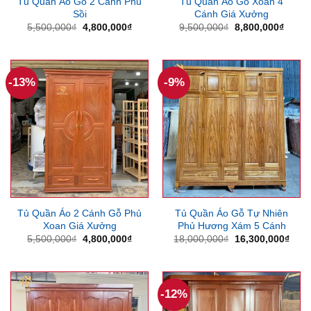
Tủ Quần Áo Gỗ 2 Cánh Phủ
Tủ Quần Áo Gỗ Xoan 4
Sồi
Cánh Giá Xưởng
Giá
Giá
Giá
Giá
5,500,000
₫
4,800,000
₫
9,500,000
₫
8,800,000
₫
gốc
hiện
gốc
hiện
là:
tại
là:
tại
5,500,000₫.
là:
9,500,000₫.
là:
4,800,000₫.
8,800
-13%
-9%
Tủ Quần Áo 2 Cánh Gỗ Phủ
Tủ Quần Áo Gỗ Tự Nhiên
Xoan Giá Xưởng
Phủ Hương Xám 5 Cánh
Giá
Giá
Giá
Giá
5,500,000
₫
4,800,000
₫
18,000,000
₫
16,300,000
₫
gốc
hiện
gốc
hiện
là:
tại
là:
tại
5,500,000₫.
là:
18,000,000₫.
là:
4,800,000₫.
16,3
-12%