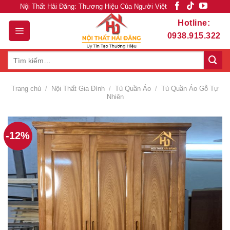
Skip
Nội Thất Hải Đăng: Thương Hiệu Của Người Việt
to
Hotline:
content
0938.915.322
Tìm
kiếm:
Trang chủ
/
Nội Thất Gia Đình
/
Tủ Quần Áo
/
Tủ Quần Áo Gỗ Tự
Nhiên
-12%