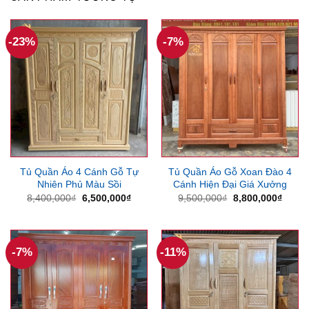
-23%
-7%
Tủ Quần Áo 4 Cánh Gỗ Tự
Tủ Quần Áo Gỗ Xoan Đào 4
Nhiên Phủ Màu Sồi
Cánh Hiện Đại Giá Xưởng
Giá
Giá
Giá
Giá
8,400,000
₫
6,500,000
₫
9,500,000
₫
8,800,000
₫
gốc
hiện
gốc
hiện
là:
tại
là:
tại
8,400,000₫.
là:
9,500,000₫.
là:
6,500,000₫.
8,800
-7%
-11%