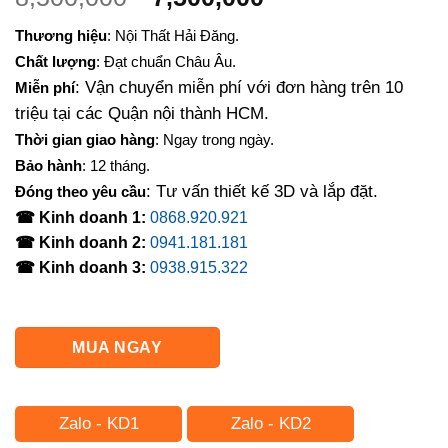
gốc
hiện
Thương hiệu
: Nội Thất Hải Đăng.
là:
tại
Chất lượng
: Đạt chuẩn Châu Âu.
8,500,000₫.
là:
: Vận chuyển miễn phí với đơn hàng trên 10
Miễn phí
7,500,000₫.
triệu tại các Quận nội thành HCM.
Thời gian giao hàng
: Ngay trong ngày.
Bảo hành
: 12 tháng.
: Tư vấn thiết kế 3D và lắp đặt.
Đóng theo yêu cầu
☎ Kinh doanh 1:
0868.920.921
☎ Kinh doanh 2:
0941.181.181
☎ Kinh doanh 3:
0938.915.322
MUA NGAY
Zalo - KD1
Zalo - KD2