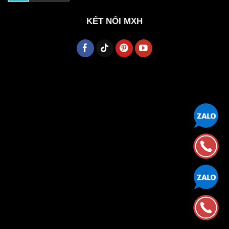
KẾT NỐI MXH