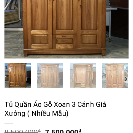
Tủ Quần Áo Gỗ Xoan 3 Cánh Giá
Xưởng ( Nhiều Mẫu)
Giá
Giá
8,500,000
₫
7,500,000
₫