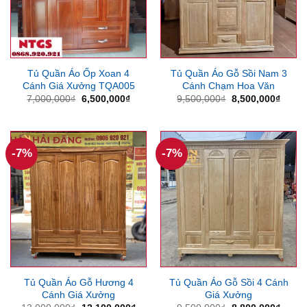
Tủ Quần Áo Ốp Xoan 4
Tủ Quần Áo Gỗ Sồi Nam 3
Cánh Giá Xưởng TQA005
Cánh Chạm Hoa Văn
Giá
Giá
Giá
Giá
7,000,000
₫
6,500,000
₫
9,500,000
₫
8,500,000
₫
gốc
hiện
gốc
hiện
là:
tại
là:
tại
7,000,000₫.
là:
9,500,000₫.
là:
6,500,000₫.
8,500
-7%
-7%
Tủ Quần Áo Gỗ Hương 4
Tủ Quần Áo Gỗ Sồi 4 Cánh
Cánh Giá Xưởng
Giá Xưởng