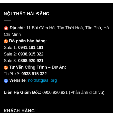
NỘI THẤT HẢI ĐĂNG
Địa chỉ:
11 Bùi Cẩm Hổ, Tân Thới Hoà, Tân Phú, Hồ
Chí Minh
Bộ phận bán hàng:
Sale 1:
0941.181.181
Sale 2:
0938.915.322
Sale 3:
0868.920.921
Tư Vấn Công Trình – Dự Án:
Thiết kế:
0938.915.322
Website
:
noithatgiasi.org
Liên Hệ Giám Đốc
:
0906.920.921
(Phản ánh dịch vụ)
KHÁCH HÀNG