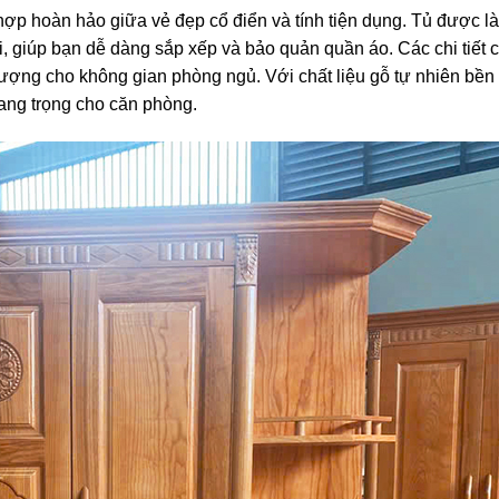
hợp hoàn hảo giữa vẻ đẹp cổ điển và tính tiện dụng. Tủ được l
ợi, giúp bạn dễ dàng sắp xếp và bảo quản quần áo. Các chi tiết
ượng cho không gian phòng ngủ. Với chất liệu gỗ tự nhiên bền b
sang trọng cho căn phòng.