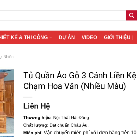
HIẾT KẾ & THI CÔNG
DỰ ÁN
VIDEO
GIỚI THIỆU
ự Nhiên
Tủ Quần Áo Gỗ 3 Cánh Liền Kệ
Chạm Hoa Văn (Nhiều Màu)
Liên Hệ
Thương hiệu
: Nội Thất Hải Đăng.
Chất lượng
: Đạt chuẩn Châu Âu.
: Vận chuyển miễn phí với đơn hàng trên 10 t
Miễn phí