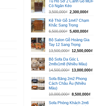
Tủ Hồ Sơ 2 Cánh Gỗ MDF
là:
tại
Có Ngăn Kéo
450,000₫.
là:
Giá
Giá
3,500,000
₫
2,300,000
₫
320,000₫.
gốc
hiện
Kệ Thờ Gỗ 1m47 Chạm
là:
tại
Khắc Sang Trọng
3,500,000₫.
là:
Giá
Giá
6,500,000
₫
5,400,000
₫
2,300,000₫
gốc
hiện
Bộ Salon Gỗ Hoàng Gia
là:
tại
Tay 12 Sang Trọng
6,500,000₫.
là:
Giá
Giá
13,500,000
₫
12,500,000
₫
5,400,000₫
gốc
hiện
Bộ Sofa Da Góc L
là:
tại
2m8x1m8 (Nhiều Màu)
13,500,000₫.
là:
Giá
Giá
14,500,000
₫
13,000,000
₫
12,500,
gốc
hiện
Sofa Băng 2m2 Phong
là:
tại
Cách Châu Âu (Nhiều
14,500,000₫.
là:
Màu)
13,000,
Giá
Giá
10,000,000
₫
8,500,000
₫
gốc
hiện
Sofa Phòng Khách 2m6
là:
tại