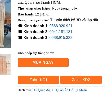
các Quận nội thành HCM.
Thời gian giao hàng
: Ngay trong ngày.
Bảo hành
: 12 tháng.
: Tư vấn thiết kế 3D và lắp đặt.
Đóng theo yêu cầu
☎ Kinh doanh 1:
0868.920.921
☎ Kinh doanh 2:
0941.181.181
☎ Kinh doanh 3:
0938.915.322
Cho phép đặt hàng trước
MUA NGAY
Zalo - KD1
Zalo - KD2
Danh mục:
Tủ Quần Áo
,
Tủ Quần Áo Gỗ Tự Nhiên