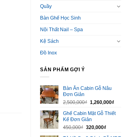
Quầy
Bàn Ghế Học Sinh
Nội Thất Nail – Spa
Kệ Sách
Đồ Inox
SẢN PHẨM GỢI Ý
Bàn Ăn Cabin Gỗ Nâu
Đơn Giản
Giá
Giá
2,500,000
₫
1,260,000
₫
gốc
hiện
Ghế Cabin Mặt Gỗ Thiết
là:
tại
Kế Đơn Giản
2,500,000₫.
là:
Giá
Giá
450,000
₫
320,000
₫
1,260,000₫
gốc
hiện