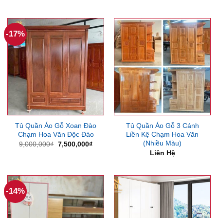
gốc
hiện
là:
tại
13,000,000₫.
là:
12,1
-17%
Tủ Quần Áo Gỗ Xoan Đào
Tủ Quần Áo Gỗ 3 Cánh
Chạm Hoa Văn Độc Đáo
Liền Kệ Chạm Hoa Văn
(Nhiều Màu)
Giá
Giá
9,000,000
₫
7,500,000
₫
gốc
hiện
Liên Hệ
là:
tại
9,000,000₫.
là:
7,500,000₫.
-14%