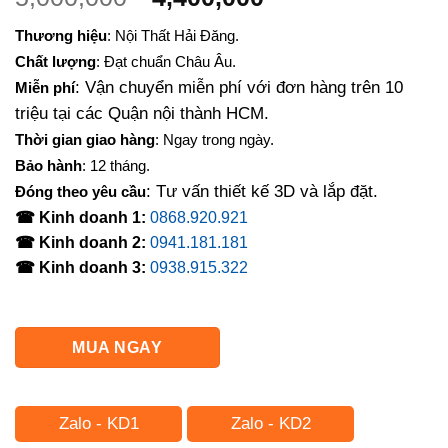
gốc
hiện
Thương hiệu
: Nội Thất Hải Đăng.
là:
tại
Chất lượng
: Đạt chuẩn Châu Âu.
5,000,000₫.
là:
: Vận chuyển miễn phí với đơn hàng trên 10
Miễn phí
4,400,000₫.
triệu tại các Quận nội thành HCM.
Thời gian giao hàng
: Ngay trong ngày.
Bảo hành
: 12 tháng.
: Tư vấn thiết kế 3D và lắp đặt.
Đóng theo yêu cầu
☎ Kinh doanh 1:
0868.920.921
☎ Kinh doanh 2:
0941.181.181
☎ Kinh doanh 3:
0938.915.322
MUA NGAY
Zalo - KD1
Zalo - KD2