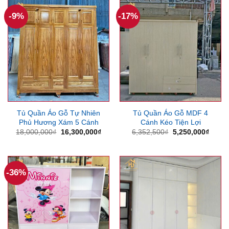
10,8
-9%
-17%
Tủ Quần Áo Gỗ Tự Nhiên
Tủ Quần Áo Gỗ MDF 4
Phủ Hương Xám 5 Cánh
Cánh Kéo Tiện Lợi
Giá
Giá
Giá
Giá
18,000,000
₫
16,300,000
₫
6,352,500
₫
5,250,000
₫
gốc
hiện
gốc
hiện
là:
tại
là:
tại
18,000,000₫.
là:
6,352,500₫.
là:
16,300,000₫.
5,250
-36%