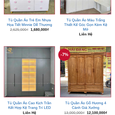
Tủ Quần Áo Trẻ Em Nhựa
Tủ Quần Áo Màu Trắng
Họa Tiết Minnie Dễ Thương
Thiết Kế Góc Gọn Kèm Kệ
Mở
Giá
Giá
2,625,000
₫
1,680,000
₫
gốc
hiện
Liên Hệ
là:
tại
2,625,000₫.
là:
1,680,000₫.
-7%
Tủ Quần Áo Cao Kịch Trần
Tủ Quần Áo Gỗ Hương 4
Kết Hợp Kệ Trang Trí LED
Cánh Giá Xưởng
Giá
Giá
Liên Hệ
13,000,000
₫
12,100,000
₫