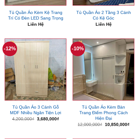
Tủ Quần Áo Kèm Kệ Trang
Tủ Quần Áo 2 Tầng 3 Cánh
Trí Có Đèn LED Sang Trọng
Có Kệ Góc
Liên Hệ
Liên Hệ
-12%
-10%
Tủ Quần Áo 3 Cánh Gỗ
Tủ Quần Áo Kèm Bàn
MDF Nhiều Ngăn Tiện Lợi
Trang Điểm Phong Cách
Hiện Đại
Giá
Giá
4,200,000
₫
3,680,000
₫
gốc
hiện
Giá
Giá
12,000,000
₫
10,850,000
₫
là:
tại
gốc
hiện
4,200,000₫.
là:
là:
tại
3,680,000₫.
12,000,000₫.
là: