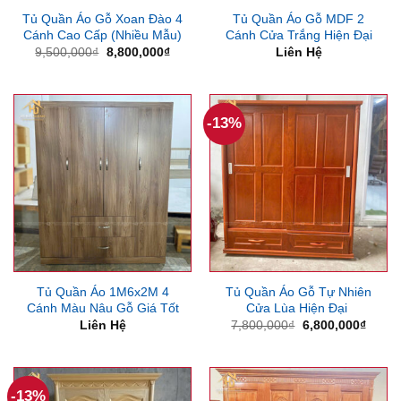
Tủ Quần Áo Gỗ Xoan Đào 4
Tủ Quần Áo Gỗ MDF 2
Cánh Cao Cấp (Nhiều Mẫu)
Cánh Cửa Trắng Hiện Đại
Giá
Giá
9,500,000
₫
8,800,000
₫
Liên Hệ
gốc
hiện
là:
tại
9,500,000₫.
là:
8,800,000₫.
-13%
Tủ Quần Áo 1M6x2M 4
Tủ Quần Áo Gỗ Tự Nhiên
Cánh Màu Nâu Gỗ Giá Tốt
Cửa Lùa Hiện Đại
Giá
Giá
Liên Hệ
7,800,000
₫
6,800,000
₫
gốc
hiện
là:
tại
7,800,000₫.
là:
6,800
-13%