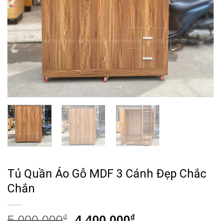
Tủ Quần Áo Gỗ MDF 3 Cánh Đẹp Chắc
Chắn
Giá
Giá
5,000,000
₫
4,400,000
₫