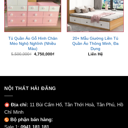
Tủ Quần Áo Gỗ Hình Chân
20+ Mẫu Giường Liền Tủ
Mèo Nghộ Nghĩnh (Nhiều
Quần Áo Thông Minh, Đa
Màu)
Dụng
Giá
Giá
5,500,000
₫
4,750,000
₫
Liên Hệ
gốc
hiện
là:
tại
5,500,000₫.
là:
4,750,000₫.
NỘI THẤT HẢI ĐĂNG
Địa chỉ:
11 Bùi Cẩm Hổ, Tân Thới Hoà, Tân Phú, Hồ
Chí Minh
Bộ phận bán hàng:
Sale 1:
0941.181.181