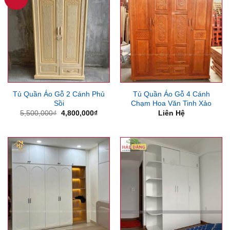
Tủ Quần Áo Gỗ 2 Cánh Phủ
Tủ Quần Áo Gỗ 4 Cánh
Sồi
Chạm Hoa Văn Tinh Xảo
Giá
Giá
5,500,000
₫
4,800,000
₫
Liên Hệ
gốc
hiện
là:
tại
5,500,000₫.
là:
4,800,000₫.