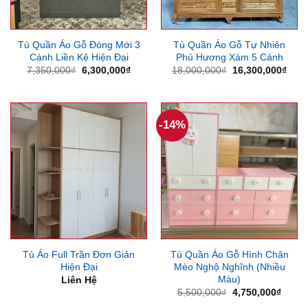
Tủ Quần Áo Gỗ Đóng Mới 3
Tủ Quần Áo Gỗ Tự Nhiên
Cánh Liền Kệ Hiện Đại
Phủ Hương Xám 5 Cánh
Giá
Giá
Giá
Giá
7,350,000
₫
6,300,000
₫
18,000,000
₫
16,300,000
₫
gốc
hiện
gốc
hiện
là:
tại
là:
tại
7,350,000₫.
là:
18,000,000₫.
là:
6,300,000₫.
16,3
-14%
Tủ Áo Full Trần Đơn Giản
Tủ Quần Áo Gỗ Hình Chân
Hiện Đại
Mèo Nghộ Nghĩnh (Nhiều
Màu)
Liên Hệ
Giá
Giá
5,500,000
₫
4,750,000
₫
gốc
hiện