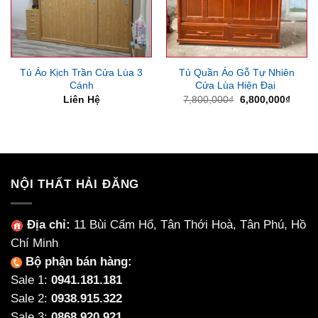
Tủ Áo Kịch Trần Cửa Lùa 3
Tủ Quần Áo Gỗ Tự Nhiên
Cánh
Cửa Lùa Hiện Đại
Giá
Giá
Liên Hệ
7,800,000
₫
6,800,000
₫
gốc
hiện
là:
tại
7,800,000₫.
là:
6,800
NỘI THẤT HẢI ĐĂNG
Địa chỉ:
11 Bùi Cẩm Hổ, Tân Thới Hoà, Tân Phú, Hồ
Chí Minh
Bộ phận bán hàng:
Sale 1:
0941.181.181
Sale 2:
0938.915.322
Sale 3:
0868.920.921