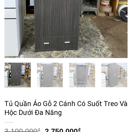
Tủ Quần Áo Gỗ 2 Cánh Có Suốt Treo Và
Hộc Dưới Đa Năng
Giá
Giá
3,100,000
₫
2,750,000
₫