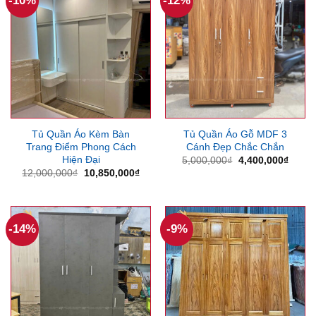
-10%
-12%
Tủ Quần Áo Kèm Bàn
Tủ Quần Áo Gỗ MDF 3
Trang Điểm Phong Cách
Cánh Đẹp Chắc Chắn
Hiện Đại
Giá
Giá
5,000,000
₫
4,400,000
₫
gốc
hiện
Giá
Giá
12,000,000
₫
10,850,000
₫
là:
tại
gốc
hiện
5,000,000₫.
là:
là:
tại
4,400
12,000,000₫.
là:
10,850,000₫.
-14%
-9%