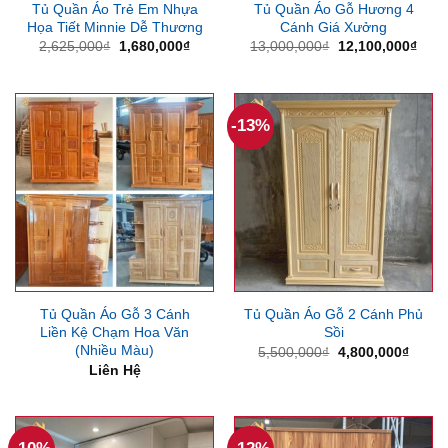
Tủ Quần Áo Trẻ Em Nhựa
Tủ Quần Áo Gỗ Hương 4
Họa Tiết Minnie Dễ Thương
Cánh Giá Xưởng
Giá
Giá
Giá
Giá
2,625,000
₫
1,680,000
₫
13,000,000
₫
12,100,000
₫
gốc
hiện
gốc
hiện
là:
tại
là:
tại
2,625,000₫.
là:
13,000,000₫.
là:
1,680,000₫.
12,1
-13%
Tủ Quần Áo Gỗ 3 Cánh
Tủ Quần Áo Gỗ 2 Cánh Phủ
Liền Kệ Chạm Hoa Văn
Sồi
(Nhiều Màu)
Giá
Giá
5,500,000
₫
4,800,000
₫
gốc
hiện
Liên Hệ
là:
tại
5,500,000₫.
là:
4,800