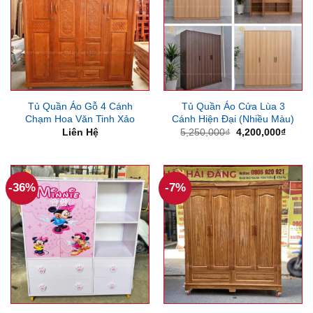
Tủ Quần Áo Gỗ 4 Cánh
Tủ Quần Áo Cửa Lùa 3
Chạm Hoa Văn Tinh Xảo
Cánh Hiện Đại (Nhiều Màu)
Giá
Giá
Liên Hệ
5,250,000
₫
4,200,000
₫
gốc
hiện
là:
tại
5,250,000₫.
là:
4,200
-36%
-7%