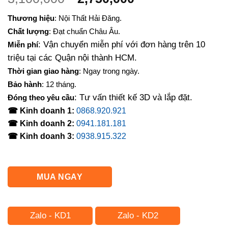
gốc
hiện
Thương hiệu
: Nội Thất Hải Đăng.
là:
tại
Chất lượng
: Đạt chuẩn Châu Âu.
3,100,000₫.
là:
: Vận chuyển miễn phí với đơn hàng trên 10
Miễn phí
2,750,000₫.
triệu tại các Quận nội thành HCM.
Thời gian giao hàng
: Ngay trong ngày.
Bảo hành
: 12 tháng.
: Tư vấn thiết kế 3D và lắp đặt.
Đóng theo yêu cầu
☎ Kinh doanh 1:
0868.920.921
☎ Kinh doanh 2:
0941.181.181
☎ Kinh doanh 3:
0938.915.322
MUA NGAY
Zalo - KD1
Zalo - KD2