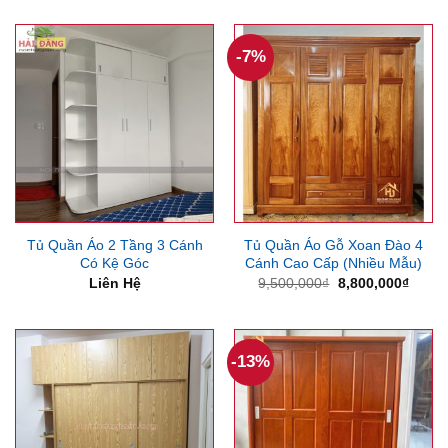
là:
tại
5,500,000₫.
là:
4,750
-7%
Tủ Quần Áo 2 Tầng 3 Cánh
Tủ Quần Áo Gỗ Xoan Đào 4
Có Kệ Góc
Cánh Cao Cấp (Nhiều Mẫu)
Giá
Giá
Liên Hệ
9,500,000
₫
8,800,000
₫
gốc
hiện
là:
tại
9,500,000₫.
là:
8,800
-13%