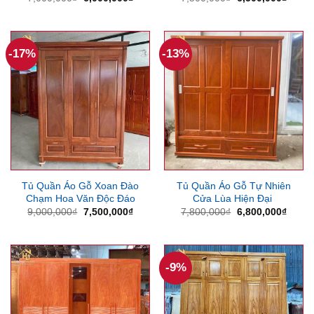
gốc
hiện
gốc
hiện
là:
tại
là:
tại
7,000,000₫.
là:
7,500,000₫.
là:
6,000,000₫.
6,500
-17%
-13%
Tủ Quần Áo Gỗ Xoan Đào
Tủ Quần Áo Gỗ Tự Nhiên
Chạm Hoa Văn Độc Đáo
Cửa Lùa Hiện Đại
Giá
Giá
Giá
Giá
9,000,000
₫
7,500,000
₫
7,800,000
₫
6,800,000
₫
gốc
hiện
gốc
hiện
là:
tại
là:
tại
9,000,000₫.
là:
7,800,000₫.
là:
7,500,000₫.
6,800
-9%