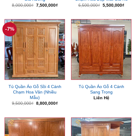
Giá
Giá
Giá
Giá
8,000,000
₫
7,500,000
₫
6,500,000
₫
5,500,000
₫
gốc
hiện
gốc
hiện
là:
tại
là:
tại
8,000,000₫.
là:
6,500,000₫.
là:
7,500,000₫.
5,500
-7%
Tủ Quần Áo Gỗ Sồi 4 Cánh
Tủ Quần Áo Gỗ 4 Cánh
Chạm Hoa Văn (Nhiều
Sang Trọng
Mẫu)
Liên Hệ
Giá
Giá
9,500,000
₫
8,800,000
₫
gốc
hiện
là:
tại
9,500,000₫.
là:
8,800,000₫.