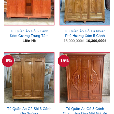
Tủ Quần Áo Gỗ 5 Cánh
Tủ Quần Áo Gỗ Tự Nhiên
Kèm Gương Trung Tâm
Phủ Hương Xám 5 Cánh
Giá
Giá
Liên Hệ
18,000,000
₫
16,300,000
₫
gốc
hiện
là:
tại
18,000,000₫.
là:
16,3
-6%
-15%
Tủ Quần Áo Gỗ Sồi 3 Cánh
Tủ Quần Áo Gỗ 3 Cánh
Giá Xưởng
Chạm Hoa Đẹp Mắt Giá Rẻ