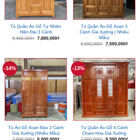
Tủ Quần Áo Gỗ Tự Nhiên
Tủ Quần Áo Gỗ Xoan 3
Hiện Đại 3 Cánh
Cánh Giá Xưởng ( Nhiều
Mẫu)
Giá
Giá
9,450,000
₫
7,880,000
₫
gốc
hiện
Giá
Giá
8,500,000
₫
7,500,000
₫
là:
tại
gốc
hiện
9,450,000₫.
là:
là:
tại
7,880,000₫.
8,500,000₫.
là:
7,500
-14%
-13%
Tủ Áo Gỗ Xoan Đào 2 Cánh
Tủ Quần Áo Gỗ 4 Cánh
Giá Xưởng (Nhiều Mẫu)
Chạm Hoa Giá Xưởng
Giá
Giá
Giá
Giá
7,000,000
₫
6,000,000
₫
7,500,000
₫
6,500,000
₫