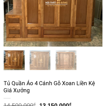
Tủ Quần Áo 4 Cánh Gỗ Xoan Liền Kệ
Giá Xưởng
Giá
Giá
14,500,000
₫
13,150,000
₫