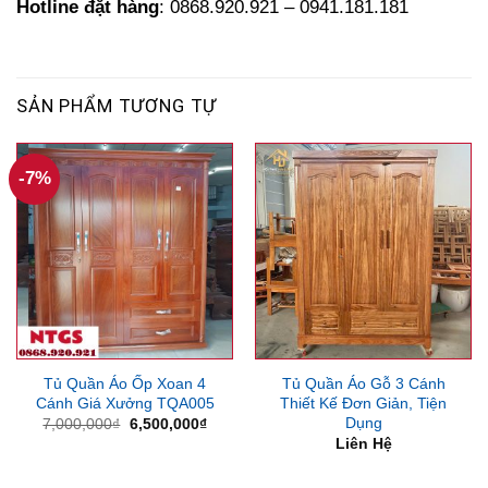
Hotline đặt hàng
: 0868.920.921 – 0941.181.181
SẢN PHẨM TƯƠNG TỰ
-7%
Tủ Quần Áo Ốp Xoan 4
Tủ Quần Áo Gỗ 3 Cánh
Cánh Giá Xưởng TQA005
Thiết Kế Đơn Giản, Tiện
Dụng
Giá
Giá
7,000,000
₫
6,500,000
₫
gốc
hiện
Liên Hệ
là:
tại
7,000,000₫.
là:
6,500,000₫.