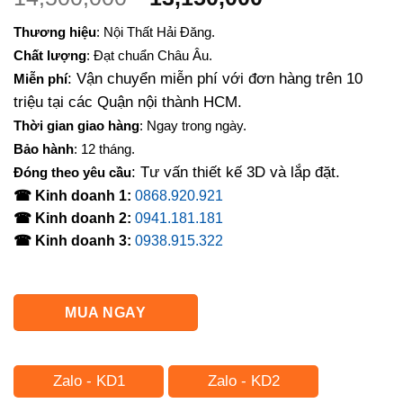
gốc
hiện
Thương hiệu
: Nội Thất Hải Đăng.
là:
tại
Chất lượng
: Đạt chuẩn Châu Âu.
14,500,000₫.
là:
: Vận chuyển miễn phí với đơn hàng trên 10
Miễn phí
13,150,000₫.
triệu tại các Quận nội thành HCM.
Thời gian giao hàng
: Ngay trong ngày.
Bảo hành
: 12 tháng.
: Tư vấn thiết kế 3D và lắp đặt.
Đóng theo yêu cầu
☎ Kinh doanh 1:
0868.920.921
☎ Kinh doanh 2:
0941.181.181
☎ Kinh doanh 3:
0938.915.322
MUA NGAY
Zalo - KD1
Zalo - KD2