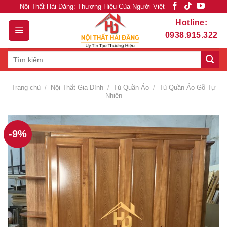
Skip
Nội Thất Hải Đăng: Thương Hiệu Của Người Việt
to
Hotline:
content
0938.915.322
Tìm
kiếm:
Trang chủ
/
Nội Thất Gia Đình
/
Tủ Quần Áo
/
Tủ Quần Áo Gỗ Tự
Nhiên
-9%