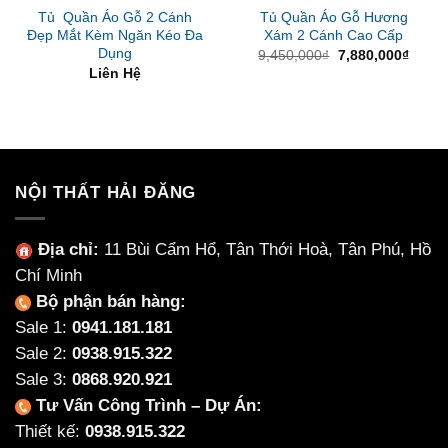
Tủ Quần Áo Gỗ 2 Cánh
Tủ Quần Áo Gỗ Hương
Đẹp Mắt Kèm Ngăn Kéo Đa
Xám 2 Cánh Cao Cấp
Dụng
Giá
Giá
9,450,000
₫
7,880,000
₫
gốc
hiện
Liên Hệ
là:
tại
9,450,000₫.
là:
7,880
NỘI THẤT HẢI ĐĂNG
Địa chỉ:
11 Bùi Cẩm Hổ, Tân Thới Hoà, Tân Phú, Hồ
Chí Minh
Bộ phận bán hàng:
Sale 1:
0941.181.181
Sale 2:
0938.915.322
Sale 3:
0868.920.921
Tư Vấn Công Trình – Dự Án:
Thiết kế:
0938.915.322