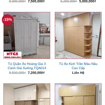
Giá
Giá
Giá
Giá
8,000,000
₫
7,500,000
₫
6,200,000
₫
5,000,000
₫
gốc
hiện
gốc
hiện
là:
tại
là:
tại
8,000,000₫.
là:
6,200,000₫.
là:
7,500,000₫.
5,000
-15%
Tủ Quần Áo Hoàng Gia 3
Tủ Áo Kịch Trần Màu Nâu
Cánh Giá Xưởng TQA014
Cao Cấp
Giá
Giá
8,500,000
₫
7,200,000
₫
Liên Hệ
gốc
hiện
là:
tại
8,500,000₫.
là:
7,200,000₫.