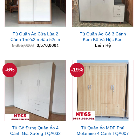
Tủ Quần Áo Cửa Lùa 2
Tủ Quần Áo Gỗ 3 Cánh
Cánh 1m2x2m Sâu 52cm
Kèm Kệ Và Hộc Kéo
Giá
Giá
5,355,000
₫
3,570,000
₫
Liên Hệ
gốc
hiện
là:
tại
5,355,000₫.
là:
3,570,000₫.
-6%
-19%
Tủ Gỗ Đựng Quần Áo 4
Tủ Quần Áo MDF Phủ
Cánh Giá Xưởng TQA032
Melamine 4 Cánh TQA007