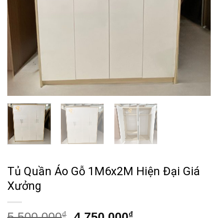
Tủ Quần Áo Gỗ 1M6x2M Hiện Đại Giá
Xưởng
Giá
Giá
5,500,000
₫
4,750,000
₫