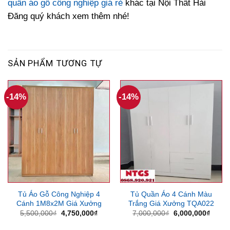
quần áo gỗ công nghiệp giá rẻ
khác tại Nội Thất Hải
Đăng quý khách xem thêm nhé!
SẢN PHẨM TƯƠNG TỰ
-14%
-14%
Tủ Áo Gỗ Công Nghiệp 4
Tủ Quần Áo 4 Cánh Màu
Cánh 1M8x2M Giá Xưởng
Trắng Giá Xưởng TQA022
Giá
Giá
Giá
Giá
5,500,000
₫
4,750,000
₫
7,000,000
₫
6,000,000
₫
gốc
hiện
gốc
hiện
là:
tại
là:
tại