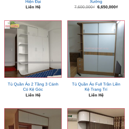
Hiện Đại
Xưởng
Giá
Giá
Liên Hệ
7,600,000
₫
6,650,000
₫
gốc
hiện
là:
tại
7,600,000₫.
là:
6,650
Tủ Quần Áo 2 Tầng 3 Cánh
Tủ Quần Áo Full Trần Liền
Có Kệ Góc
Kệ Trang Trí
Liên Hệ
Liên Hệ