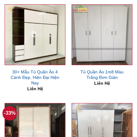
5,500,000₫.
là:
7,000,000₫.
là:
4,750,000₫.
6,000
30+ Mẫu Tủ Quần Áo 4
Tủ Quần Áo 1m8 Màu
Cánh Đẹp, Hiện Đại Hiện
Trắng Đơn Giản
Nay
Liên Hệ
Liên Hệ
-33%