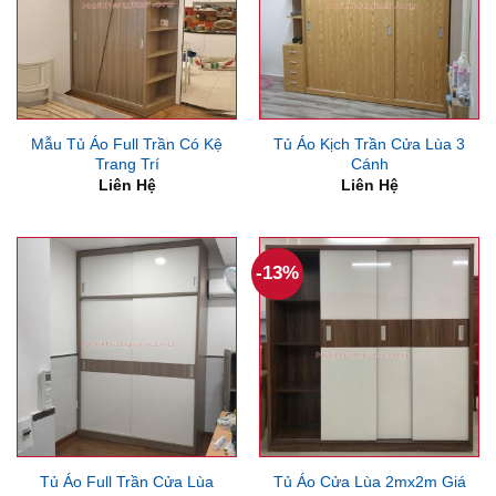
Mẫu Tủ Áo Full Trần Có Kệ
Tủ Áo Kịch Trần Cửa Lùa 3
Trang Trí
Cánh
Liên Hệ
Liên Hệ
-13%
Tủ Áo Full Trần Cửa Lùa
Tủ Áo Cửa Lùa 2mx2m Giá