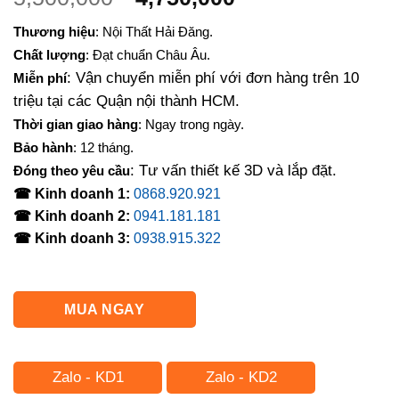
gốc
hiện
Thương hiệu
: Nội Thất Hải Đăng.
là:
tại
Chất lượng
: Đạt chuẩn Châu Âu.
5,500,000₫.
là:
: Vận chuyển miễn phí với đơn hàng trên 10
Miễn phí
4,750,000₫.
triệu tại các Quận nội thành HCM.
Thời gian giao hàng
: Ngay trong ngày.
Bảo hành
: 12 tháng.
: Tư vấn thiết kế 3D và lắp đặt.
Đóng theo yêu cầu
☎ Kinh doanh 1:
0868.920.921
☎ Kinh doanh 2:
0941.181.181
☎ Kinh doanh 3:
0938.915.322
MUA NGAY
Zalo - KD1
Zalo - KD2