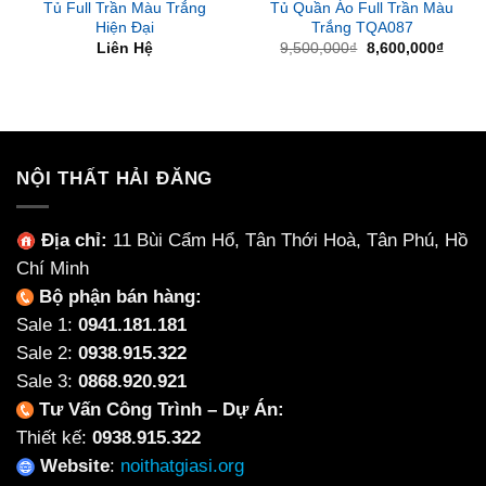
Tủ Full Trần Màu Trắng
Tủ Quần Áo Full Trần Màu
Hiện Đại
Trắng TQA087
Giá
Giá
Liên Hệ
9,500,000
₫
8,600,000
₫
gốc
hiện
là:
tại
9,500,000₫.
là:
8,600
NỘI THẤT HẢI ĐĂNG
Địa chỉ:
11 Bùi Cẩm Hổ, Tân Thới Hoà, Tân Phú, Hồ
Chí Minh
Bộ phận bán hàng:
Sale 1:
0941.181.181
Sale 2:
0938.915.322
Sale 3:
0868.920.921
Tư Vấn Công Trình – Dự Án:
Thiết kế:
0938.915.322
Website
:
noithatgiasi.org