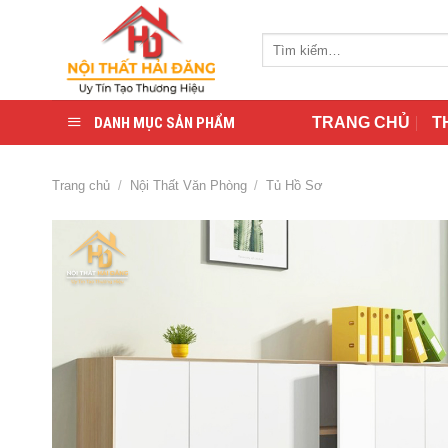
Skip
to
Tìm
content
kiếm:
DANH MỤC SẢN PHẨM
TRANG CHỦ
T
Trang chủ
/
Nội Thất Văn Phòng
/
Tủ Hồ Sơ