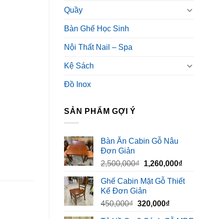
Quầy
Bàn Ghế Học Sinh
Nội Thất Nail – Spa
Kệ Sách
Đồ Inox
SẢN PHẨM GỢI Ý
Bàn Ăn Cabin Gỗ Nâu
Đơn Giản
Giá
Giá
2,500,000
₫
1,260,000
₫
gốc
hiện
Ghế Cabin Mặt Gỗ Thiết
là:
tại
Kế Đơn Giản
2,500,000₫.
là:
Giá
Giá
450,000
₫
320,000
₫
1,260,000₫
gốc
hiện