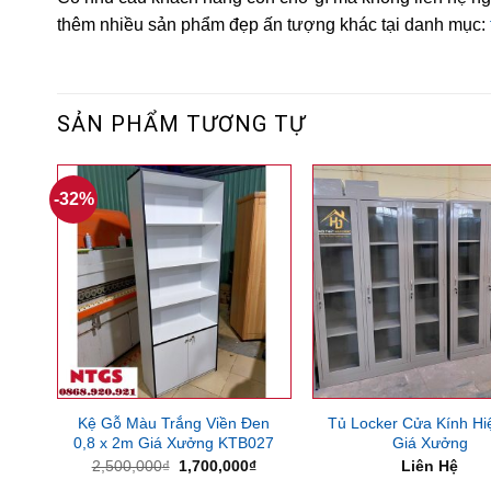
thêm nhiều sản phẩm đẹp ấn tượng khác tại danh mục:
SẢN PHẨM TƯƠNG TỰ
-32%
Kệ Gỗ Màu Trắng Viền Đen
Tủ Locker Cửa Kính Hi
0,8 x 2m Giá Xưởng KTB027
Giá Xưởng
Giá
Giá
2,500,000
₫
1,700,000
₫
Liên Hệ
gốc
hiện