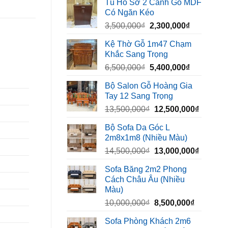
Tủ Hồ Sơ 2 Cánh Gỗ MDF
là:
tại
Có Ngăn Kéo
450,000₫.
là:
Giá
Giá
3,500,000
₫
2,300,000
₫
320,000₫.
gốc
hiện
Kệ Thờ Gỗ 1m47 Chạm
là:
tại
Khắc Sang Trọng
3,500,000₫.
là:
Giá
Giá
6,500,000
₫
5,400,000
₫
2,300,000₫
gốc
hiện
Bộ Salon Gỗ Hoàng Gia
là:
tại
Tay 12 Sang Trọng
6,500,000₫.
là:
Giá
Giá
13,500,000
₫
12,500,000
₫
5,400,000₫
gốc
hiện
Bộ Sofa Da Góc L
là:
tại
2m8x1m8 (Nhiều Màu)
13,500,000₫.
là:
Giá
Giá
14,500,000
₫
13,000,000
₫
12,500,
gốc
hiện
Sofa Băng 2m2 Phong
là:
tại
Cách Châu Âu (Nhiều
14,500,000₫.
là:
Màu)
13,000,
Giá
Giá
10,000,000
₫
8,500,000
₫
gốc
hiện
Sofa Phòng Khách 2m6
là:
tại