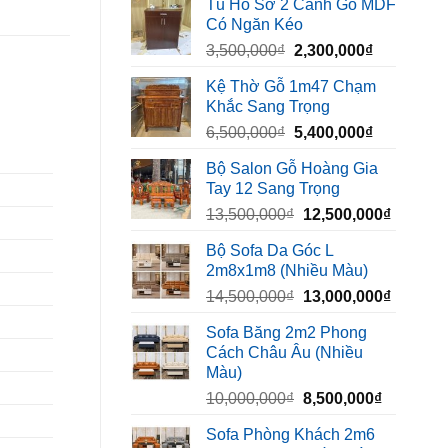
Tủ Hồ Sơ 2 Cánh Gỗ MDF
là:
tại
Có Ngăn Kéo
450,000₫.
là:
Giá
Giá
3,500,000
₫
2,300,000
₫
320,000₫.
gốc
hiện
Kệ Thờ Gỗ 1m47 Chạm
là:
tại
Khắc Sang Trọng
3,500,000₫.
là:
Giá
Giá
6,500,000
₫
5,400,000
₫
2,300,000₫
gốc
hiện
Bộ Salon Gỗ Hoàng Gia
là:
tại
Tay 12 Sang Trọng
6,500,000₫.
là:
Giá
Giá
13,500,000
₫
12,500,000
₫
5,400,000₫
gốc
hiện
Bộ Sofa Da Góc L
là:
tại
2m8x1m8 (Nhiều Màu)
13,500,000₫.
là:
Giá
Giá
14,500,000
₫
13,000,000
₫
12,500,
gốc
hiện
Sofa Băng 2m2 Phong
là:
tại
Cách Châu Âu (Nhiều
14,500,000₫.
là:
Màu)
13,000,
Giá
Giá
10,000,000
₫
8,500,000
₫
gốc
hiện
Sofa Phòng Khách 2m6
là:
tại