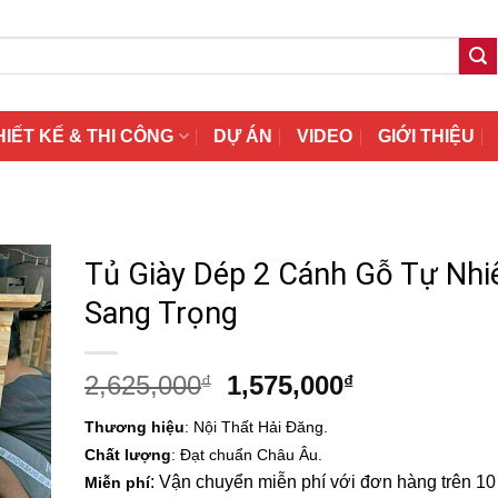
HIẾT KẾ & THI CÔNG
DỰ ÁN
VIDEO
GIỚI THIỆU
Tủ Giày Dép 2 Cánh Gỗ Tự Nhi
Sang Trọng
Giá
Giá
2,625,000
1,575,000
₫
₫
gốc
hiện
Thương hiệu
: Nội Thất Hải Đăng.
là:
tại
Chất lượng
: Đạt chuẩn Châu Âu.
2,625,000₫.
là:
: Vận chuyển miễn phí với đơn hàng trên 10 t
Miễn phí
1,575,000₫.