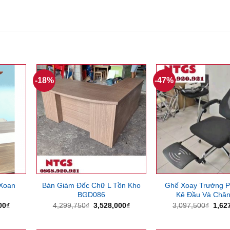
-18%
-47%
 Xoan
Bàn Giám Đốc Chữ L Tồn Kho
Ghế Xoay Trưởng 
BGD086
Kê Đầu Và Châ
Giá
Giá
Giá
Giá
00
₫
4,299,750
₫
3,528,000
₫
3,097,500
₫
1,62
hiện
gốc
hiện
gốc
tại
là:
tại
là:
00₫.
là:
4,299,750₫.
là:
3,09