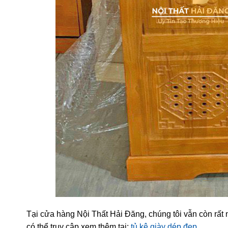
Tại cửa hàng Nội Thất Hải Đăng, chúng tôi vẫn còn rấ
có thể truy cập xem thêm tại:
tủ kệ giày dép đẹp