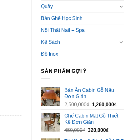
Quầy
Bàn Ghế Học Sinh
Nội Thất Nail – Spa
Kệ Sách
Đồ Inox
SẢN PHẨM GỢI Ý
Bàn Ăn Cabin Gỗ Nâu
Đơn Giản
Giá
Giá
2,500,000
₫
1,260,000
₫
gốc
hiện
Ghế Cabin Mặt Gỗ Thiết
là:
tại
Kế Đơn Giản
2,500,000₫.
là:
Giá
Giá
450,000
₫
320,000
₫
1,260,000₫
gốc
hiện