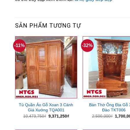
SẢN PHẨM TƯƠNG TỰ
-11%
-32%
Tủ Quần Áo Gỗ Xoan 3 Cánh
Bàn Thờ Ông Địa Gỗ
Giá Xưởng TQA001
Đào TKT006
Giá
Giá
Giá
10,473,750
₫
9,371,250
₫
2,500,000
₫
1,700,0
gốc
hiện
gốc
là:
tại
là:
10,473,750₫.
là:
2,500,0