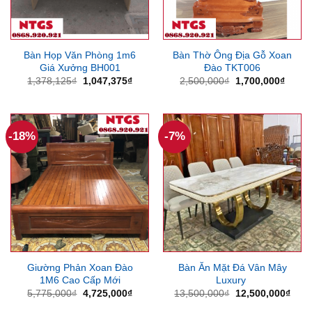
Bàn Họp Văn Phòng 1m6
Bàn Thờ Ông Địa Gỗ Xoan
Giá Xưởng BH001
Đào TKT006
Giá
Giá
Giá
Giá
1,378,125
₫
1,047,375
₫
2,500,000
₫
1,700,000
₫
gốc
hiện
gốc
hiện
là:
tại
là:
tại
1,378,125₫.
là:
2,500,000₫.
là:
1,047,375₫.
1,700
-18%
-7%
Giường Phản Xoan Đào
Bàn Ăn Mặt Đá Vân Mây
1M6 Cao Cấp Mới
Luxury
Giá
Giá
Giá
Giá
5,775,000
₫
4,725,000
₫
13,500,000
₫
12,500,000
₫
gốc
hiện
gốc
hiện