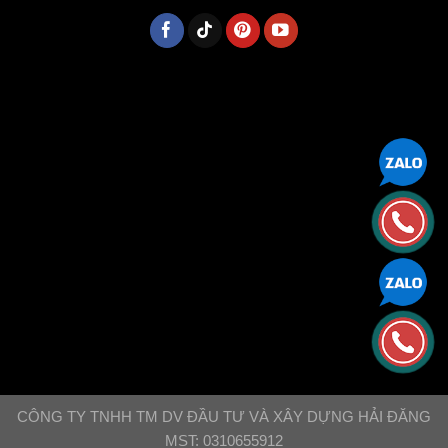
CÔNG TY TNHH TM DV ĐẦU TƯ VÀ XÂY DỰNG HẢI ĐĂNG
MST: 0310655912