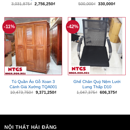
Giá
Giá
Giá
Giá
3,031,875
₫
2,756,250
₫
500,000
₫
330,000
₫
gốc
hiện
gốc
hiện
là:
tại
là:
tại
3,031,875₫.
là:
500,000₫.
là:
2,756,250₫.
330,000
-11%
-42%
Tủ Quần Áo Gỗ Xoan 3
Ghế Chân Quỳ Nệm Lưới
Cánh Giá Xưởng TQA001
Lưng Thấp D10
Giá
Giá
Giá
Giá
10,473,750
₫
9,371,250
₫
1,047,375
₫
606,375
₫
gốc
hiện
gốc
hiện
là:
tại
là:
tại
10,473,750₫.
là:
1,047,375₫.
là:
9,371,250₫.
606,37
NỘI THẤT HẢI ĐĂNG