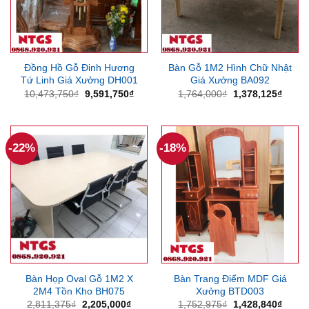
Đồng Hồ Gỗ Đinh Hương
Bàn Gỗ 1M2 Hình Chữ Nhật
Tứ Linh Giá Xưởng DH001
Giá Xưởng BA092
Giá
Giá
Giá
Giá
10,473,750
₫
9,591,750
₫
1,764,000
₫
1,378,125
₫
gốc
hiện
gốc
hiện
là:
tại
là:
tại
10,473,750₫.
là:
1,764,000₫.
là:
9,591,750₫.
1,378
-22%
-18%
Bàn Họp Oval Gỗ 1M2 X
Bàn Trang Điểm MDF Giá
2M4 Tồn Kho BH075
Xưởng BTD003
Giá
Giá
Giá
Giá
2,811,375
₫
2,205,000
₫
1,752,975
₫
1,428,840
₫