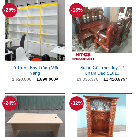
-25%
-18%
Tủ Trưng Bày Trắng Viền
Salon Gỗ Tràm Tay 12
Vàng
Chạm Đào SL010
Giá
Giá
Giá
Giá
2,520,000
₫
1,890,000
₫
13,836,375
₫
11,410,875
₫
gốc
hiện
gốc
hiện
là:
tại
là:
tại
2,520,000₫.
là:
13,836,375₫.
là:
1,890,000₫.
11,4
-24%
-32%