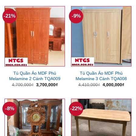
là:
tại
là:
tại
5,775,000₫.
là:
13,500,000₫.
là:
4,725,000₫.
12,5
-21%
-9%
Tủ Quần Áo MDF Phủ
Tủ Quần Áo MDF Phủ
Melamine 2 Cánh TQA009
Melamine 3 Cánh TQA008
Giá
Giá
Giá
Giá
4,700,000
₫
3,700,000
₫
4,410,000
₫
4,000,000
₫
gốc
hiện
gốc
hiện
là:
tại
là:
tại
4,700,000₫.
là:
4,410,000₫.
là:
3,700,000₫.
4,000
-8%
-22%