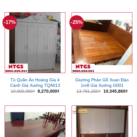
gốc
hiện
gốc
hiện
là:
tại
là:
tại
2,811,375₫.
là:
1,752,975₫.
là:
2,205,000₫.
1,428
-17%
-25%
Tủ Quần Áo Hoàng Gia 4
Giường Phản Gỗ Xoan Đào
Cánh Giá Xưởng TQA013
1m8 Giá Xưởng G001
Giá
Giá
Giá
Giá
10,000,000
₫
8,270,000
₫
13,781,250
₫
10,345,860
₫
gốc
hiện
gốc
hiện
là:
tại
là:
tại
10,000,000₫.
là:
13,781,250₫.
là:
8,270,000₫.
10,3