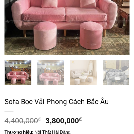
Sofa Bọc Vải Phong Cách Bắc Âu
Giá
Giá
4,400,000
₫
3,800,000
₫
gốc
hiện
Thương hiệu
: Nội Thất Hải Đăng.