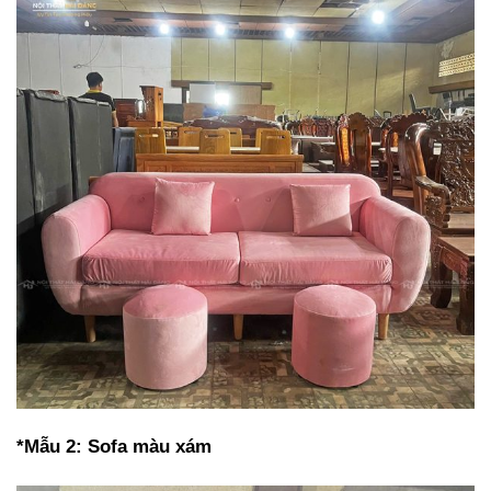
*Mẫu 2: Sofa màu xám