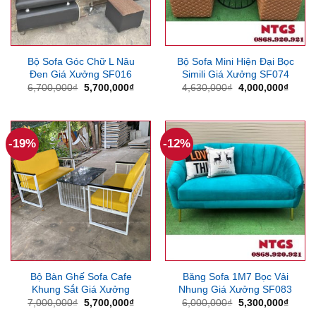
Bộ Sofa Góc Chữ L Nâu
Bộ Sofa Mini Hiện Đại Bọc
Đen Giá Xưởng SF016
Simili Giá Xưởng SF074
Giá
Giá
Giá
Giá
6,700,000
₫
5,700,000
₫
4,630,000
₫
4,000,000
₫
gốc
hiện
gốc
hiện
là:
tại
là:
tại
6,700,000₫.
là:
4,630,000₫.
là:
5,700,000₫.
4,000
-19%
-12%
Bộ Bàn Ghế Sofa Cafe
Băng Sofa 1M7 Bọc Vải
Khung Sắt Giá Xưởng
Nhung Giá Xưởng SF083
Giá
Giá
Giá
Giá
7,000,000
₫
5,700,000
₫
6,000,000
₫
5,300,000
₫
gốc
hiện
gốc
hiện