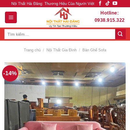
Skip
Nội Thất Hải Đăng: Thương Hiệu Của Người Việt
to
Hotline:
content
0938.915.322
Tìm
kiếm:
Trang chủ
/
Nội Thất Gia Đình
/
Bàn Ghế Sofa
-14%