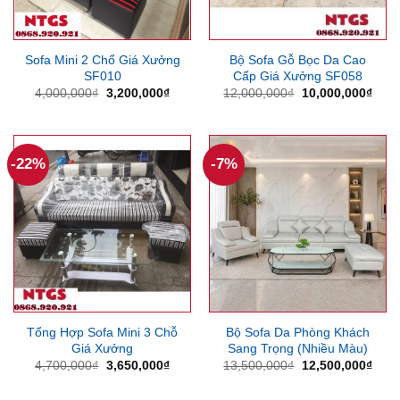
Sofa Mini 2 Chổ Giá Xưởng
Bộ Sofa Gỗ Bọc Da Cao
SF010
Cấp Giá Xưởng SF058
Giá
Giá
Giá
Giá
4,000,000
₫
3,200,000
₫
12,000,000
₫
10,000,000
₫
gốc
hiện
gốc
hiện
là:
tại
là:
tại
4,000,000₫.
là:
12,000,000₫.
là:
3,200,000₫.
10,0
-22%
-7%
Tổng Hợp Sofa Mini 3 Chỗ
Bộ Sofa Da Phòng Khách
Giá Xưởng
Sang Trọng (Nhiều Màu)
Giá
Giá
Giá
Giá
4,700,000
₫
3,650,000
₫
13,500,000
₫
12,500,000
₫
gốc
hiện
gốc
hiện
là:
tại
là:
tại