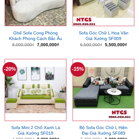
Ghế Sofa Cong Phòng
Sofa Góc Chữ L Hoa Văn
Khách Phong Cách Bắc Âu
Giá Xưởng SF009
Giá
Giá
Giá
Giá
8,000,000
₫
7,000,000
₫
6,500,000
₫
5,500,000
₫
gốc
hiện
gốc
hiện
là:
tại
là:
tại
8,000,000₫.
là:
6,500,000₫.
là:
7,000,000₫.
5,500
-20%
-15%
Sofa Mini 2 Chổ Xanh Lá
Bộ Sofa Góc Chữ L Hiện
Giá Xưởng SF018
Đại Giá Xưởng SF089
Giá
Giá
Giá
Giá