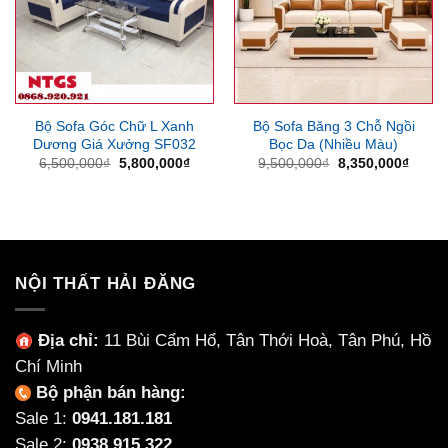
Bộ Sofa Góc Chữ L Xanh
Bộ Sofa Băng 3 Chỗ Ngồi
Dương Giá Xưởng SF032
Bọc Da (Nhiều Màu)
Giá
Giá
Giá
Giá
6,500,000
₫
5,800,000
₫
9,500,000
₫
8,350,000
₫
gốc
hiện
gốc
hiện
là:
tại
là:
tại
6,500,000₫.
là:
9,500,000₫.
là:
5,800,000₫.
8,350
NỘI THẤT HẢI ĐĂNG
Địa chỉ:
11 Bùi Cẩm Hổ, Tân Thới Hoà, Tân Phú, Hồ
Chí Minh
Bộ phận bán hàng:
Sale 1:
0941.181.181
Sale 2:
0938.915.322