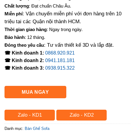
là:
tại
Chất lượng
: Đạt chuẩn Châu Âu.
4,400,000₫.
là:
: Vận chuyển miễn phí với đơn hàng trên 10
Miễn phí
3,800,000₫.
triệu tại các Quận nội thành HCM.
Thời gian giao hàng
: Ngay trong ngày.
Bảo hành
: 12 tháng.
: Tư vấn thiết kế 3D và lắp đặt.
Đóng theo yêu cầu
☎ Kinh doanh 1:
0868.920.921
☎ Kinh doanh 2:
0941.181.181
☎ Kinh doanh 3:
0938.915.322
MUA NGAY
Zalo - KD1
Zalo - KD2
Danh mục:
Bàn Ghế Sofa