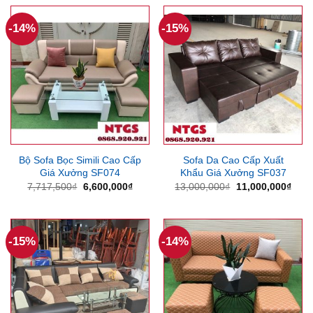
4,700,000₫.
là:
13,500,000₫.
là:
3,650,000₫.
12,5
-14%
-15%
Bộ Sofa Bọc Simili Cao Cấp
Sofa Da Cao Cấp Xuất
Giá Xưởng SF074
Khẩu Giá Xưởng SF037
Giá
Giá
Giá
Giá
7,717,500
₫
6,600,000
₫
13,000,000
₫
11,000,000
₫
gốc
hiện
gốc
hiện
là:
tại
là:
tại
7,717,500₫.
là:
13,000,000₫.
là:
6,600,000₫.
11,0
-15%
-14%