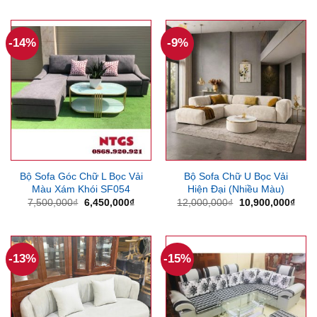
là:
tại
là:
tại
7,000,000₫.
là:
6,000,000₫.
là:
5,700,000₫.
5,300
-14%
-9%
Bộ Sofa Góc Chữ L Bọc Vải
Bộ Sofa Chữ U Bọc Vải
Màu Xám Khói SF054
Hiện Đại (Nhiều Màu)
Giá
Giá
Giá
Giá
7,500,000
₫
6,450,000
₫
12,000,000
₫
10,900,000
₫
gốc
hiện
gốc
hiện
là:
tại
là:
tại
7,500,000₫.
là:
12,000,000₫.
là:
6,450,000₫.
10,9
-13%
-15%