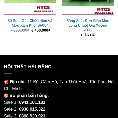
Bộ Sofa Góc Chữ L Bọc Vải
Băng Sofa Đơn Giản Màu
Màu Xám Khói SF054
Lông Chuột Giá Xưởng
SF068
Giá
Giá
7,500,000
₫
6,450,000
₫
gốc
hiện
Liên Hệ
là:
tại
7,500,000₫.
là:
6,450,000₫.
NỘI THẤT HẢI ĐĂNG
Địa chỉ:
11 Bùi Cẩm Hổ, Tân Thới Hoà, Tân Phú, Hồ
Chí Minh
Bộ phận bán hàng:
Sale 1:
0941.181.181
Sale 2:
0938.915.322
Sale 3:
0868.920.921