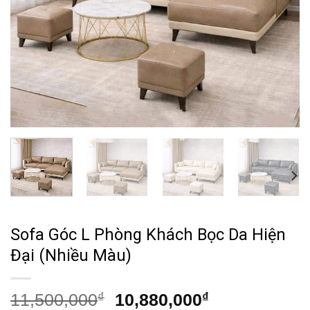
Sofa Góc L Phòng Khách Bọc Da Hiện
Đại (Nhiều Màu)
Giá
Giá
11,500,000
₫
10,880,000
₫