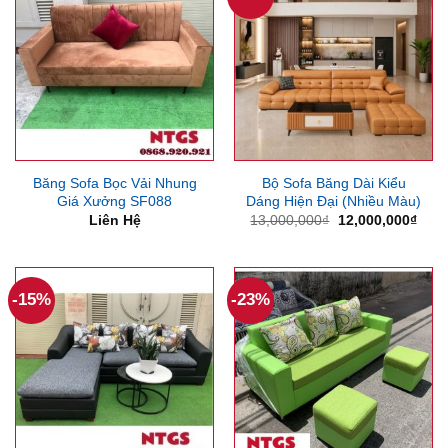
Băng Sofa Bọc Vải Nhung
Bộ Sofa Băng Dài Kiểu
Giá Xưởng SF088
Dáng Hiện Đại (Nhiều Màu)
Giá
Giá
Liên Hệ
13,000,000
₫
12,000,000
₫
gốc
hiện
là:
tại
13,000,000₫.
là:
12,0
-15%
-23%