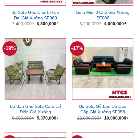
Bộ Sofa Góc Chữ L Hiện
Sofa Mini 3 Chổ Giá Xưởng
Đại Giá Xưởng SF089
SF006
Giá
Giá
Giá
Giá
7,400,000
₫
6,300,000
₫
5,200,000
₫
4,000,000
₫
gốc
hiện
gốc
hiện
là:
tại
là:
tại
7,400,000₫.
là:
5,200,000₫.
là:
6,300,000₫.
4,000
-19%
-17%
Bộ Bàn Ghế Sofa Cafe Cổ
Bộ Sofa Gỗ Bọc Da Cao
Điển Giá Xưởng
Cấp Giá Xưởng SF058
Giá
Giá
Giá
Giá
6,600,000
₫
5,370,000
₫
12,000,000
₫
10,000,000
₫
gốc
hiện
gốc
hiện
là:
tại
là:
tại
6,600,000₫.
là:
12,000,000₫.
là:
5,370,000₫.
10,0