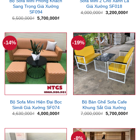
Bộ Sofa Mini Phòng Khách
Sofa Mini 2 Chổ Xanh Lá
Sang Trọng Giá Xưởng
Giá Xưởng SF018
SF094
Giá
Giá
4,000,000
₫
3,200,000
₫
gốc
hiện
Giá
Giá
6,500,000
₫
5,700,000
₫
là:
tại
gốc
hiện
4,000,000₫.
là:
là:
tại
3,200
6,500,000₫.
là:
5,700,000₫.
-14%
-19%
Bộ Sofa Mini Hiện Đại Bọc
Bộ Bàn Ghế Sofa Cafe
Simili Giá Xưởng SF074
Khung Sắt Giá Xưởng
Giá
Giá
Giá
Giá
4,630,000
₫
4,000,000
₫
7,000,000
₫
5,700,000
₫
gốc
hiện
gốc
hiện
là:
tại
là:
tại
4,630,000₫.
là:
7,000,000₫.
là:
4,000,000₫.
5,700
-8%