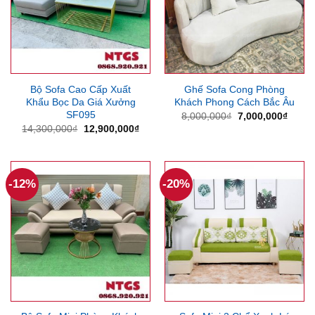
Bộ Sofa Cao Cấp Xuất
Ghế Sofa Cong Phòng
Khẩu Bọc Da Giá Xưởng
Khách Phong Cách Bắc Âu
SF095
Giá
Giá
8,000,000
₫
7,000,000
₫
gốc
hiện
Giá
Giá
14,300,000
₫
12,900,000
₫
là:
tại
gốc
hiện
8,000,000₫.
là:
là:
tại
7,000
14,300,000₫.
là:
12,900,000₫.
-12%
-20%