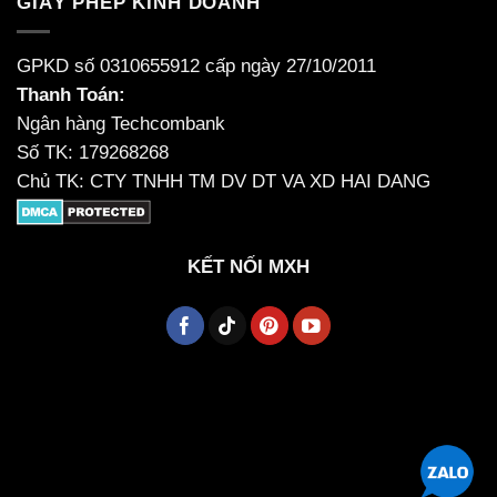
GIẤY PHÉP KINH DOANH
GPKD số 0310655912 cấp ngày 27/10/2011
Thanh Toán:
Ngân hàng Techcombank
Số TK: 179268268
Chủ TK: CTY TNHH TM DV DT VA XD HAI DANG
KẾT NỐI MXH