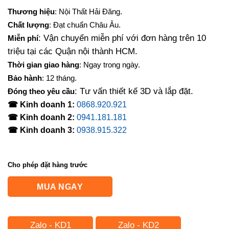
gốc
hiện
Thương hiệu
: Nội Thất Hải Đăng.
là:
tại
Chất lượng
: Đạt chuẩn Châu Âu.
11,500,000₫.
là:
: Vận chuyển miễn phí với đơn hàng trên 10
Miễn phí
10,880,000₫.
triệu tại các Quận nội thành HCM.
Thời gian giao hàng
: Ngay trong ngày.
Bảo hành
: 12 tháng.
: Tư vấn thiết kế 3D và lắp đặt.
Đóng theo yêu cầu
☎ Kinh doanh 1:
0868.920.921
☎ Kinh doanh 2:
0941.181.181
☎ Kinh doanh 3:
0938.915.322
Cho phép đặt hàng trước
MUA NGAY
Zalo - KD1
Zalo - KD2