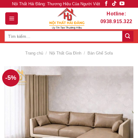
Skip
Nội Thất Hải Đăng: Thương Hiệu Của Người Việt
to
Hotline:
content
0938.915.322
Tìm
kiếm:
Trang chủ
/
Nội Thất Gia Đình
/
Bàn Ghế Sofa
-5%