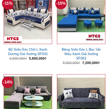
-11%
-15%
Bộ Sofa Góc Chữ L Xanh
Băng Sofa Góc L Bọc Vải
Dương Giá Xưởng SF032
Màu Xanh Giá Xưởng
SF062
Giá
Giá
6,500,000
₫
5,800,000
₫
gốc
hiện
Giá
Giá
8,500,000
₫
7,200,000
₫
là:
tại
gốc
hiện
6,500,000₫.
là:
là:
tại
5,800,000₫.
8,500,000₫.
là:
7,200
-14%