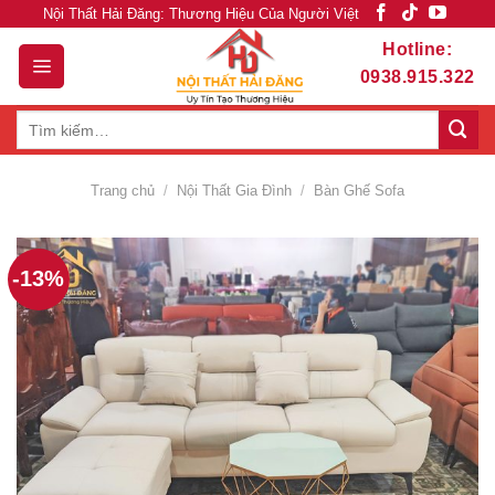
Skip
Nội Thất Hải Đăng: Thương Hiệu Của Người Việt
to
Hotline:
content
0938.915.322
Tìm
kiếm:
Trang chủ
/
Nội Thất Gia Đình
/
Bàn Ghế Sofa
-13%