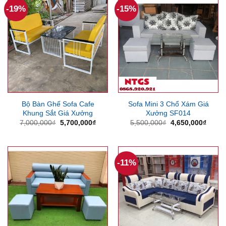
-19%
-15%
Bộ Bàn Ghế Sofa Cafe
Sofa Mini 3 Chổ Xám Giá
Khung Sắt Giá Xưởng
Xưởng SF014
Giá
Giá
Giá
Giá
7,000,000
₫
5,700,000
₫
5,500,000
₫
4,650,000
₫
gốc
hiện
gốc
hiện
là:
tại
là:
tại
7,000,000₫.
là:
5,500,000₫.
là:
5,700,000₫.
4,650
-11%