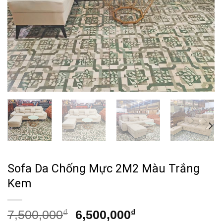
Sofa Da Chống Mực 2M2 Màu Trắng
Kem
Giá
Giá
7,500,000
₫
6,500,000
₫