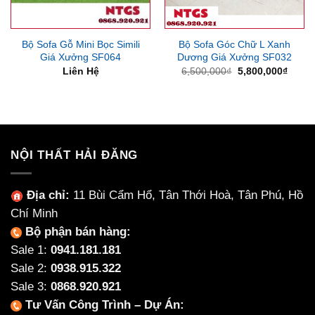
Bộ Sofa Gỗ Mini Bọc Simili
Bộ Sofa Góc Chữ L Xanh
Giá Xưởng SF064
Dương Giá Xưởng SF032
Giá
Giá
Liên Hệ
6,500,000
₫
5,800,000
₫
gốc
hiện
là:
tại
6,500,000₫.
là:
5,800
NỘI THẤT HẢI ĐĂNG
Địa chỉ:
11 Bùi Cẩm Hổ, Tân Thới Hoà, Tân Phú, Hồ
Chí Minh
Bộ phận bán hàng:
Sale 1:
0941.181.181
Sale 2:
0938.915.322
Sale 3:
0868.920.921
Tư Vấn Công Trình – Dự Án: