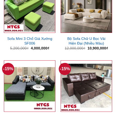
Sofa Mini 3 Chổ Giá Xưởng
Bộ Sofa Chữ U Bọc Vải
SF006
Hiện Đại (Nhiều Màu)
Giá
Giá
Giá
Giá
5,200,000
₫
4,000,000
₫
12,000,000
₫
10,900,000
₫
gốc
hiện
gốc
hiện
là:
tại
là:
tại
5,200,000₫.
là:
12,000,000₫.
là:
4,000,000₫.
10,9
-15%
-15%