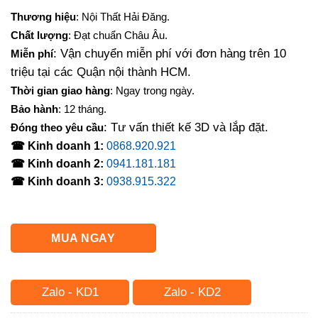
gốc
hiện
Thương hiệu
: Nội Thất Hải Đăng.
là:
tại
Chất lượng
: Đạt chuẩn Châu Âu.
7,500,000₫.
là:
: Vận chuyển miễn phí với đơn hàng trên 10
Miễn phí
6,500,000₫.
triệu tại các Quận nội thành HCM.
Thời gian giao hàng
: Ngay trong ngày.
Bảo hành
: 12 tháng.
: Tư vấn thiết kế 3D và lắp đặt.
Đóng theo yêu cầu
☎ Kinh doanh 1:
0868.920.921
☎ Kinh doanh 2:
0941.181.181
☎ Kinh doanh 3:
0938.915.322
MUA NGAY
Zalo - KD1
Zalo - KD2