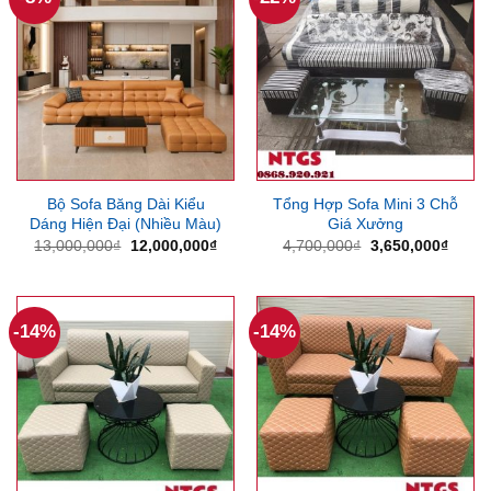
Bộ Sofa Băng Dài Kiểu
Tổng Hợp Sofa Mini 3 Chỗ
Dáng Hiện Đại (Nhiều Màu)
Giá Xưởng
Giá
Giá
Giá
Giá
13,000,000
₫
12,000,000
₫
4,700,000
₫
3,650,000
₫
gốc
hiện
gốc
hiện
là:
tại
là:
tại
13,000,000₫.
là:
4,700,000₫.
là:
12,000,000₫.
3,650
-14%
-14%