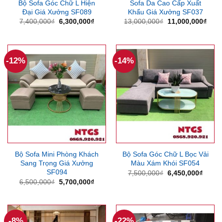
Bộ Sofa Góc Chữ L Hiện
Sofa Da Cao Cấp Xuất
Đại Giá Xưởng SF089
Khẩu Giá Xưởng SF037
Giá
Giá
Giá
Giá
7,400,000
₫
6,300,000
₫
13,000,000
₫
11,000,000
₫
gốc
hiện
gốc
hiện
là:
tại
là:
tại
7,400,000₫.
là:
13,000,000₫.
là:
6,300,000₫.
11,0
-12%
-14%
Bộ Sofa Mini Phòng Khách
Bộ Sofa Góc Chữ L Bọc Vải
Sang Trọng Giá Xưởng
Màu Xám Khói SF054
SF094
Giá
Giá
7,500,000
₫
6,450,000
₫
gốc
hiện
Giá
Giá
6,500,000
₫
5,700,000
₫
là:
tại
gốc
hiện
7,500,000₫.
là:
là:
tại
6,450
6,500,000₫.
là:
5,700,000₫.
-8%
-22%