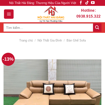
Skip
Nội Thất Hải Đăng: Thương Hiệu Của Người Việt
to
Hotline:
content
0938.915.322
Tìm
kiếm:
Trang chủ
/
Nội Thất Gia Đình
/
Bàn Ghế Sofa
-13%