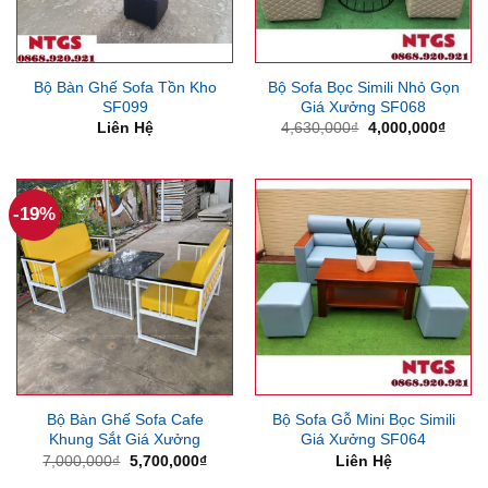
Bộ Bàn Ghế Sofa Tồn Kho
Bộ Sofa Bọc Simili Nhỏ Gọn
SF099
Giá Xưởng SF068
Giá
Giá
Liên Hệ
4,630,000
₫
4,000,000
₫
gốc
hiện
là:
tại
4,630,000₫.
là:
4,000
-19%
Bộ Bàn Ghế Sofa Cafe
Bộ Sofa Gỗ Mini Bọc Simili
Khung Sắt Giá Xưởng
Giá Xưởng SF064
Giá
Giá
7,000,000
₫
5,700,000
₫
Liên Hệ
gốc
hiện