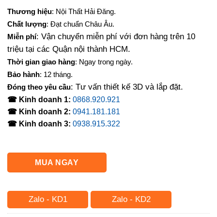
gốc
hiện
Thương hiệu
: Nội Thất Hải Đăng.
là:
tại
Chất lượng
: Đạt chuẩn Châu Âu.
12,000,000₫.
là:
: Vận chuyển miễn phí với đơn hàng trên 10
Miễn phí
10,500,000₫.
triệu tại các Quận nội thành HCM.
Thời gian giao hàng
: Ngay trong ngày.
Bảo hành
: 12 tháng.
: Tư vấn thiết kế 3D và lắp đặt.
Đóng theo yêu cầu
☎ Kinh doanh 1:
0868.920.921
☎ Kinh doanh 2:
0941.181.181
☎ Kinh doanh 3:
0938.915.322
MUA NGAY
Zalo - KD1
Zalo - KD2