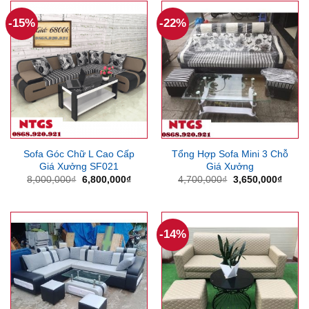
11,000,000₫.
8,350
-15%
-22%
Sofa Góc Chữ L Cao Cấp
Tổng Hợp Sofa Mini 3 Chỗ
Giá Xưởng SF021
Giá Xưởng
Giá
Giá
Giá
Giá
8,000,000
₫
6,800,000
₫
4,700,000
₫
3,650,000
₫
gốc
hiện
gốc
hiện
là:
tại
là:
tại
8,000,000₫.
là:
4,700,000₫.
là:
6,800,000₫.
3,650
-14%