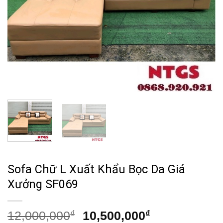
Sofa Chữ L Xuất Khẩu Bọc Da Giá
Xưởng SF069
Giá
Giá
12,000,000
₫
10,500,000
₫