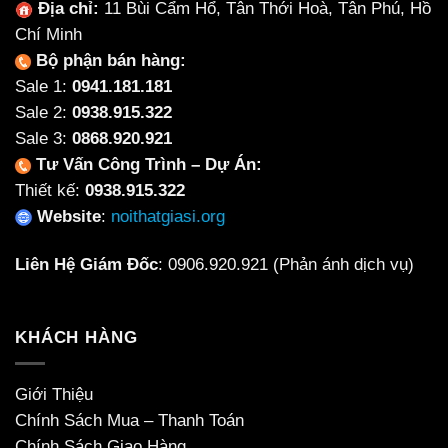
Địa chỉ:
11 Bùi Cẩm Hổ, Tân Thới Hoà, Tân Phú, Hồ
Chí Minh
Bộ phận bán hàng:
Sale 1:
0941.181.181
Sale 2:
0938.915.322
Sale 3:
0868.920.921
Tư Vấn Công Trình – Dự Án:
Thiết kế:
0938.915.322
Website
:
noithatgiasi.org
Liên Hệ Giám Đốc
:
0906.920.921
(Phản ánh dịch vụ)
KHÁCH HÀNG
Giới Thiệu
Chính Sách Mua – Thanh Toán
Chính Sách Giao Hàng