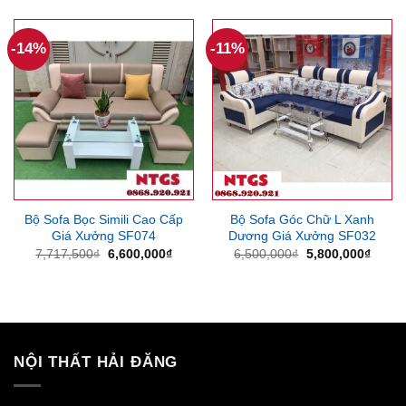
là:
tại
7,000,000₫.
là:
5,700,000₫.
-14%
-11%
Bộ Sofa Bọc Simili Cao Cấp
Bộ Sofa Góc Chữ L Xanh
Giá Xưởng SF074
Dương Giá Xưởng SF032
Giá
Giá
Giá
Giá
7,717,500
₫
6,600,000
₫
6,500,000
₫
5,800,000
₫
gốc
hiện
gốc
hiện
là:
tại
là:
tại
7,717,500₫.
là:
6,500,000₫.
là:
6,600,000₫.
5,800
NỘI THẤT HẢI ĐĂNG