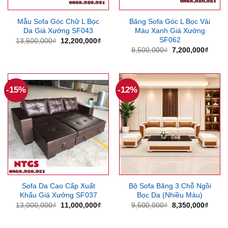
Mẫu Sofa Góc Chữ L Bọc
Băng Sofa Góc L Bọc Vải
Da Giá Xưởng SF043
Màu Xanh Giá Xưởng
SF062
Giá
Giá
13,500,000
₫
12,200,000
₫
gốc
hiện
Giá
Giá
8,500,000
₫
7,200,000
₫
là:
tại
gốc
hiện
13,500,000₫.
là:
là:
tại
12,200,000₫.
8,500,000₫.
là:
7,200
-15%
-12%
Sofa Da Cao Cấp Xuất
Bộ Sofa Băng 3 Chỗ Ngồi
Khẩu Giá Xưởng SF037
Bọc Da (Nhiều Màu)
Giá
Giá
Giá
Giá
13,000,000
₫
11,000,000
₫
9,500,000
₫
8,350,000
₫
gốc
hiện
gốc
hiện
là:
tại
là:
tại
13,000,000₫.
là:
9,500,000₫.
là: