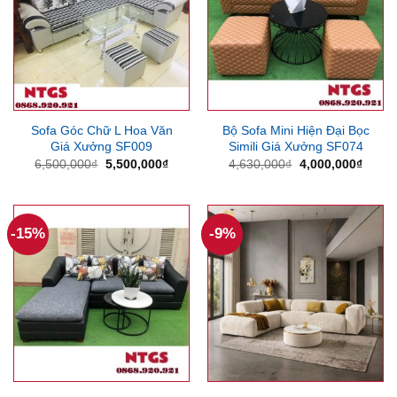
Sofa Góc Chữ L Hoa Văn
Bộ Sofa Mini Hiện Đại Bọc
Giá Xưởng SF009
Simili Giá Xưởng SF074
Giá
Giá
Giá
Giá
6,500,000
₫
5,500,000
₫
4,630,000
₫
4,000,000
₫
gốc
hiện
gốc
hiện
là:
tại
là:
tại
6,500,000₫.
là:
4,630,000₫.
là:
5,500,000₫.
4,000
-15%
-9%