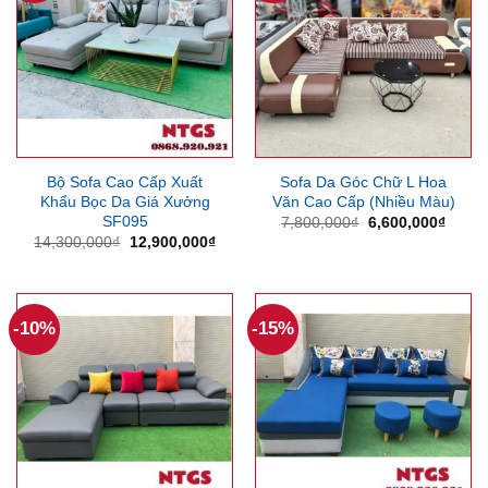
Bộ Sofa Cao Cấp Xuất
Sofa Da Góc Chữ L Hoa
Khẩu Bọc Da Giá Xưởng
Văn Cao Cấp (Nhiều Màu)
SF095
Giá
Giá
7,800,000
₫
6,600,000
₫
gốc
hiện
Giá
Giá
14,300,000
₫
12,900,000
₫
là:
tại
gốc
hiện
7,800,000₫.
là:
là:
tại
6,600
14,300,000₫.
là:
12,900,000₫.
-10%
-15%