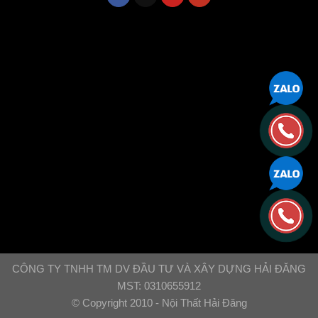
CÔNG TY TNHH TM DV ĐẦU TƯ VÀ XÂY DỰNG HẢI ĐĂNG
MST: 0310655912
© Copyright 2010 - Nội Thất Hải Đăng