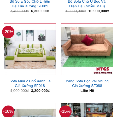
Bộ Sofa Góc Chữ L Hiện
Bộ Sofa Chữ U Bọc Vải
Đại Giá Xưởng SF089
Hiện Đại (Nhiều Màu)
Giá
Giá
Giá
Giá
7,400,000
₫
6,300,000
₫
12,000,000
₫
10,900,000
₫
gốc
hiện
gốc
hiện
là:
tại
là:
tại
7,400,000₫.
là:
12,000,000₫.
là:
6,300,000₫.
10,9
-20%
Sofa Mini 2 Chổ Xanh Lá
Băng Sofa Bọc Vải Nhung
Giá Xưởng SF018
Giá Xưởng SF088
Giá
Giá
4,000,000
₫
3,200,000
₫
Liên Hệ
gốc
hiện
là:
tại
4,000,000₫.
là:
3,200,000₫.
-10%
-15%