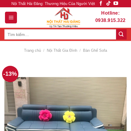
Skip
Nội Thất Hải Đăng: Thương Hiệu Của Người Việt
to
Hotline:
content
0938.915.322
Tìm
kiếm:
Trang chủ
/
Nội Thất Gia Đình
/
Bàn Ghế Sofa
-13%