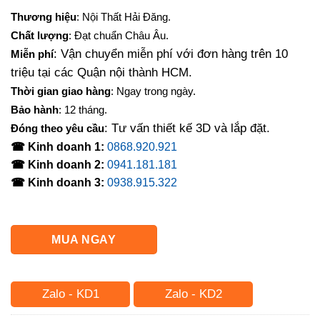
gốc
hiện
Thương hiệu
: Nội Thất Hải Đăng.
là:
tại
Chất lượng
: Đạt chuẩn Châu Âu.
12,000,000₫.
là:
: Vận chuyển miễn phí với đơn hàng trên 10
Miễn phí
10,500,000₫.
triệu tại các Quận nội thành HCM.
Thời gian giao hàng
: Ngay trong ngày.
Bảo hành
: 12 tháng.
: Tư vấn thiết kế 3D và lắp đặt.
Đóng theo yêu cầu
☎ Kinh doanh 1:
0868.920.921
☎ Kinh doanh 2:
0941.181.181
☎ Kinh doanh 3:
0938.915.322
MUA NGAY
Zalo - KD1
Zalo - KD2