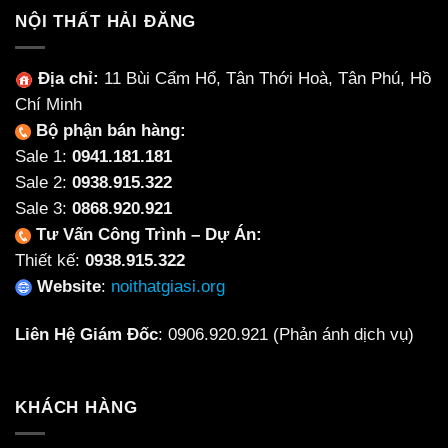
NỘI THẤT HẢI ĐĂNG
Địa chỉ:
11 Bùi Cẩm Hổ, Tân Thới Hoà, Tân Phú, Hồ
Chí Minh
Bộ phận bán hàng:
Sale 1:
0941.181.181
Sale 2:
0938.915.322
Sale 3:
0868.920.921
Tư Vấn Công Trình – Dự Án:
Thiết kế:
0938.915.322
Website
:
noithatgiasi.org
Liên Hệ Giám Đốc
:
0906.920.921
(Phản ánh dịch vụ)
KHÁCH HÀNG