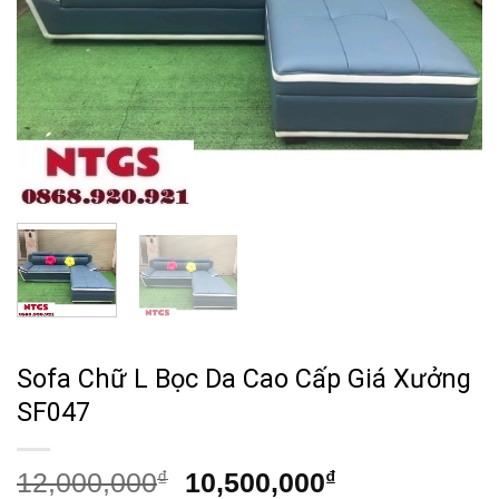
Sofa Chữ L Bọc Da Cao Cấp Giá Xưởng
SF047
Giá
Giá
12,000,000
₫
10,500,000
₫