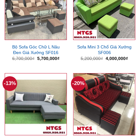
Bộ Sofa Góc Chữ L Nâu
Sofa Mini 3 Chổ Giá Xưởng
Đen Giá Xưởng SF016
SF006
Giá
Giá
Giá
Giá
6,700,000
₫
5,700,000
₫
5,200,000
₫
4,000,000
₫
gốc
hiện
gốc
hiện
là:
tại
là:
tại
6,700,000₫.
là:
5,200,000₫.
là:
5,700,000₫.
4,000
-13%
-20%