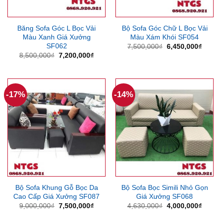
Băng Sofa Góc L Bọc Vải
Bộ Sofa Góc Chữ L Bọc Vải
Màu Xanh Giá Xưởng
Màu Xám Khói SF054
SF062
Giá
Giá
7,500,000
₫
6,450,000
₫
gốc
hiện
Giá
Giá
8,500,000
₫
7,200,000
₫
là:
tại
gốc
hiện
7,500,000₫.
là:
là:
tại
6,450
8,500,000₫.
là:
7,200,000₫.
-17%
-14%
Bộ Sofa Khung Gỗ Bọc Da
Bộ Sofa Bọc Simili Nhỏ Gọn
Cao Cấp Giá Xưởng SF087
Giá Xưởng SF068
Giá
Giá
Giá
Giá
9,000,000
₫
7,500,000
₫
4,630,000
₫
4,000,000
₫
gốc
hiện
gốc
hiện
là:
tại
là:
tại