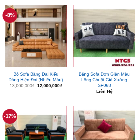
9,000,000₫.
là:
4,630,000₫.
là:
7,500,000₫.
4,000
-8%
Bộ Sofa Băng Dài Kiểu
Băng Sofa Đơn Giản Màu
Dáng Hiện Đại (Nhiều Màu)
Lông Chuột Giá Xưởng
SF068
Giá
Giá
13,000,000
₫
12,000,000
₫
gốc
hiện
Liên Hệ
là:
tại
13,000,000₫.
là:
12,000,000₫.
-17%