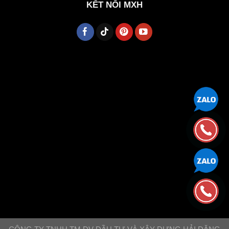
KẾT NỐI MXH