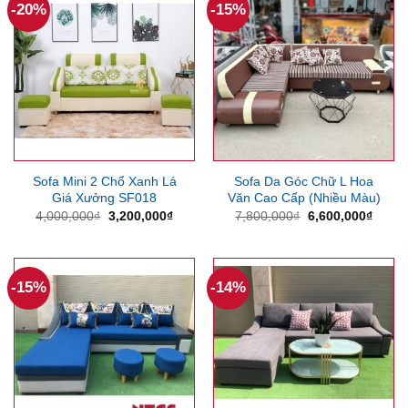
-20%
-15%
Sofa Mini 2 Chổ Xanh Lá
Sofa Da Góc Chữ L Hoa
Giá Xưởng SF018
Văn Cao Cấp (Nhiều Màu)
Giá
Giá
Giá
Giá
4,000,000
₫
3,200,000
₫
7,800,000
₫
6,600,000
₫
gốc
hiện
gốc
hiện
là:
tại
là:
tại
4,000,000₫.
là:
7,800,000₫.
là:
3,200,000₫.
6,600
-15%
-14%