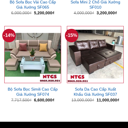
Bộ Sofa Bọc Vải Cao Cấp
Sofa Mini 2 Chổ Giá Xưởng
Giá Xưởng SF065
SF010
Giá
Giá
Giá
Giá
6,000,000
₫
5,200,000
₫
4,000,000
₫
3,200,000
₫
gốc
hiện
gốc
hiện
là:
tại
là:
tại
6,000,000₫.
là:
4,000,000₫.
là:
5,200,000₫.
3,200
-14%
-15%
Bộ Sofa Bọc Simili Cao Cấp
Sofa Da Cao Cấp Xuất
Giá Xưởng SF074
Khẩu Giá Xưởng SF037
Giá
Giá
Giá
Giá
7,717,500
₫
6,600,000
₫
13,000,000
₫
11,000,000
₫
gốc
hiện
gốc
hiện
là:
tại
là:
tại
7,717,500₫.
là:
13,000,000₫.
là:
6,600,000₫.
11,0