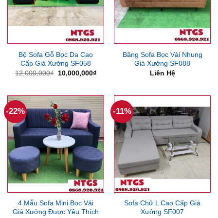
Bộ Sofa Gỗ Bọc Da Cao
Băng Sofa Bọc Vải Nhung
Cấp Giá Xưởng SF058
Giá Xưởng SF088
Giá
Giá
12,000,000
₫
10,000,000
₫
Liên Hệ
gốc
hiện
là:
tại
12,000,000₫.
là:
10,000,000₫.
-22%
-11%
4 Mẫu Sofa Mini Bọc Vải
Sofa Chữ L Cao Cấp Giá
Giá Xưởng Được Yêu Thích
Xưởng SF007