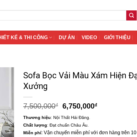
HIẾT KẾ & THI CÔNG
DỰ ÁN
VIDEO
GIỚI THIỆU
Sofa Bọc Vải Màu Xám Hiện Đạ
Xưởng
Giá
Giá
7,500,000
6,750,000
₫
₫
gốc
hiện
Thương hiệu
: Nội Thất Hải Đăng.
là:
tại
Chất lượng
: Đạt chuẩn Châu Âu.
7,500,000₫.
là:
: Vận chuyển miễn phí với đơn hàng trên 10 t
Miễn phí
6,750,000₫.