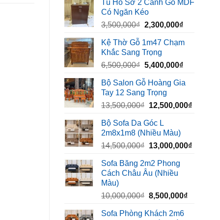
Tủ Hồ Sơ 2 Cánh Gỗ MDF
là:
tại
Có Ngăn Kéo
450,000₫.
là:
Giá
Giá
3,500,000
₫
2,300,000
₫
320,000₫.
gốc
hiện
Kệ Thờ Gỗ 1m47 Chạm
là:
tại
Khắc Sang Trọng
3,500,000₫.
là:
Giá
Giá
6,500,000
₫
5,400,000
₫
2,300,000₫
gốc
hiện
Bộ Salon Gỗ Hoàng Gia
là:
tại
Tay 12 Sang Trọng
6,500,000₫.
là:
Giá
Giá
13,500,000
₫
12,500,000
₫
5,400,000₫
gốc
hiện
Bộ Sofa Da Góc L
là:
tại
2m8x1m8 (Nhiều Màu)
13,500,000₫.
là:
Giá
Giá
14,500,000
₫
13,000,000
₫
12,500,
gốc
hiện
Sofa Băng 2m2 Phong
là:
tại
Cách Châu Âu (Nhiều
14,500,000₫.
là:
Màu)
13,000,
Giá
Giá
10,000,000
₫
8,500,000
₫
gốc
hiện
Sofa Phòng Khách 2m6
là:
tại