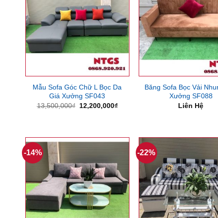
Mẫu Sofa Góc Chữ L Bọc Da
Băng Sofa Bọc Vải Nhu
Giá Xưởng SF043
Xưởng SF088
Giá
Giá
13,500,000
₫
12,200,000
₫
Liên Hệ
gốc
hiện
là:
tại
13,500,000₫.
là:
12,200,000₫.
-14%
-22%