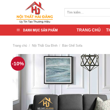
Skip
to
Tìm
content
kiếm:
DANH MỤC SẢN PHẨM
TRANG CHỦ
T
Trang chủ
/
Nội Thất Gia Đình
/
Bàn Ghế Sofa
-10%