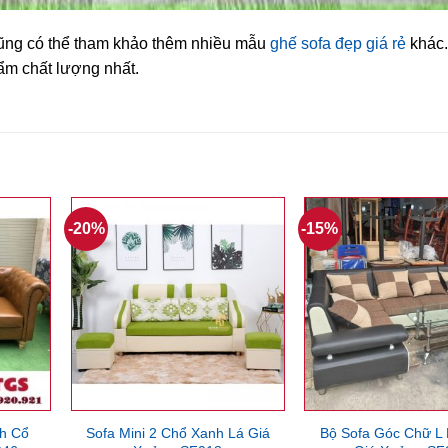
ũng có thể tham khảo thêm nhiều mẫu
ghế sofa đẹp giá rẻ
khác.
m chất lượng nhất.
-20%
-15%
h Cổ
Sofa Mini 2 Chổ Xanh Lá Giá
Bộ Sofa Góc Chữ L