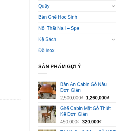
Quầy
Bàn Ghế Học Sinh
Nội Thất Nail – Spa
Kệ Sách
Đồ Inox
SẢN PHẨM GỢI Ý
Bàn Ăn Cabin Gỗ Nâu
Đơn Giản
Giá
Giá
2,500,000
₫
1,260,000
₫
gốc
hiện
Ghế Cabin Mặt Gỗ Thiết
là:
tại
Kế Đơn Giản
2,500,000₫.
là:
Giá
Giá
450,000
₫
320,000
₫
1,260,000₫
gốc
hiện