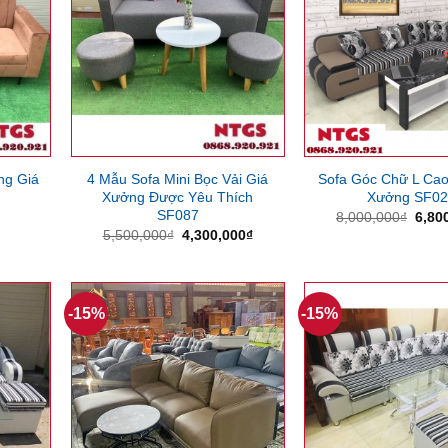
ng Giá
4 Mẫu Sofa Mini Bọc Vải Giá
Sofa Góc Chữ L Cao
Xưởng Được Yêu Thích
Xưởng SF02
SF087
Giá
8,000,000
₫
6,80
gốc
Giá
Giá
5,500,000
₫
4,300,000
₫
là:
gốc
hiện
8,00
là:
tại
5,500,000₫.
là:
4,300,000₫.
-15%
-15%