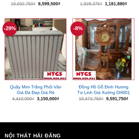
Giá
Giá
Giá
Giá
10,032,750
₫
8,599,500
₫
1,929,375
₫
1,181,880
₫
gốc
hiện
gốc
hiện
là:
tại
là:
tại
10,032,750₫.
là:
1,929,375₫.
là:
8,599,500₫.
1,181
-29%
-8%
Quầy Mini Trắng Phối Vân
Đồng Hồ Gỗ Đinh Hương
Giả Đá Đẹp Giá Rẻ
Tứ Linh Giá Xưởng DH001
Giá
Giá
Giá
Giá
4,410,000
₫
3,150,000
₫
10,473,750
₫
9,591,750
₫
gốc
hiện
gốc
hiện
là:
tại
là:
tại
4,410,000₫.
là:
10,473,750₫.
là:
3,150,000₫.
9,591
NỘI THẤT HẢI ĐĂNG