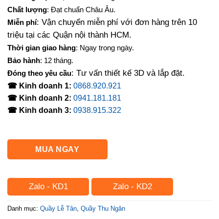
là:
tại
Chất lượng
: Đạt chuẩn Châu Âu.
5,500,000₫.
là:
: Vận chuyển miễn phí với đơn hàng trên 10
Miễn phí
4,400,000₫.
triệu tại các Quận nội thành HCM.
Thời gian giao hàng
: Ngay trong ngày.
Bảo hành
: 12 tháng.
: Tư vấn thiết kế 3D và lắp đặt.
Đóng theo yêu cầu
☎ Kinh doanh 1:
0868.920.921
☎ Kinh doanh 2:
0941.181.181
☎ Kinh doanh 3:
0938.915.322
MUA NGAY
Zalo - KD1
Zalo - KD2
Danh mục:
Quầy Lễ Tân
,
Quầy Thu Ngân