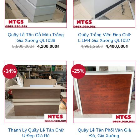
Quầy Lễ Tân Gỗ Màu Trắng
Quầy Trắng Viền Đen Chữ
Giá Xưởng QLT038
L 1M4 Giá Xưởng QLT037
Giá
Giá
Giá
Giá
5,500,000
₫
4,200,000
₫
4,961,250
₫
4,400,000
₫
gốc
hiện
gốc
hiện
là:
tại
là:
tại
5,500,000₫.
là:
4,961,250₫.
là:
4,200,000₫.
4,400
-14%
-25%
Thanh Lý Quầy Lễ Tân Chữ
Quầy Lễ Tân Phối Vân Giả
U Đẹp Giá Rẻ
Đá, Giá Xưởng