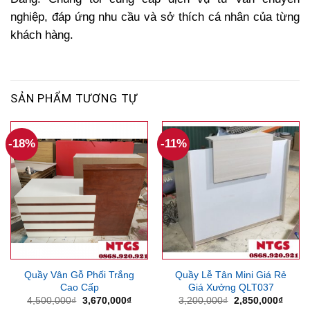
nghiệp, đáp ứng nhu cầu và sở thích cá nhân của từng
khách hàng.
SẢN PHẨM TƯƠNG TỰ
-18%
-11%
Quầy Vân Gỗ Phối Trắng
Quầy Lễ Tân Mini Giá Rẻ
Cao Cấp
Giá Xưởng QLT037
Giá
Giá
Giá
Giá
4,500,000
₫
3,670,000
₫
3,200,000
₫
2,850,000
₫
gốc
hiện
gốc
hiện