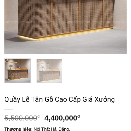
Quầy Lễ Tân Gỗ Cao Cấp Giá Xưởng
Giá
Giá
5,500,000
₫
4,400,000
₫
gốc
hiện
Thương hiệu
: Nội Thất Hải Đăng.