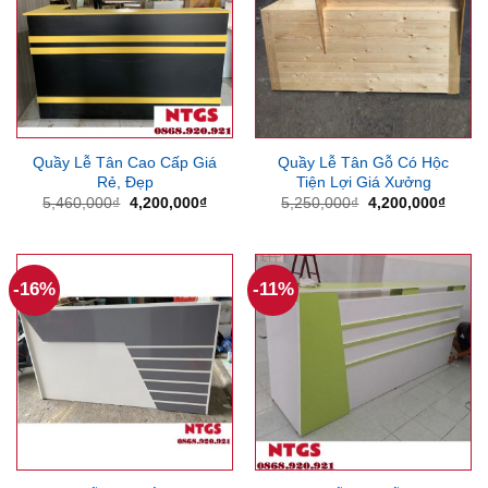
Quầy Lễ Tân Cao Cấp Giá
Quầy Lễ Tân Gỗ Có Hộc
Rẻ, Đẹp
Tiện Lợi Giá Xưởng
Giá
Giá
Giá
Giá
5,460,000
₫
4,200,000
₫
5,250,000
₫
4,200,000
₫
gốc
hiện
gốc
hiện
là:
tại
là:
tại
5,460,000₫.
là:
5,250,000₫.
là:
4,200,000₫.
4,200
-16%
-11%