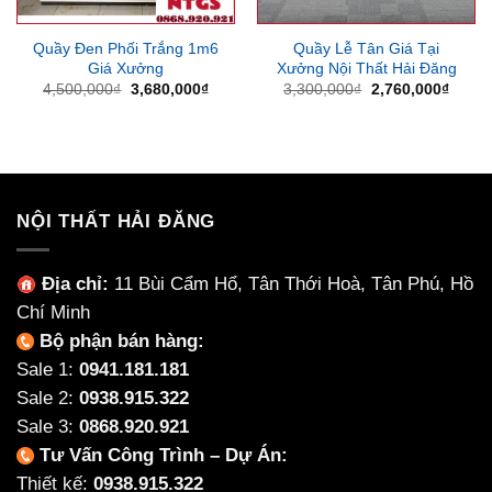
Quầy Đen Phối Trắng 1m6
Quầy Lễ Tân Giá Tại
Giá Xưởng
Xưởng Nội Thất Hải Đăng
Giá
Giá
Giá
Giá
4,500,000
₫
3,680,000
₫
3,300,000
₫
2,760,000
₫
gốc
hiện
gốc
hiện
là:
tại
là:
tại
4,500,000₫.
là:
3,300,000₫.
là:
3,680,000₫.
2,760
NỘI THẤT HẢI ĐĂNG
Địa chỉ:
11 Bùi Cẩm Hổ, Tân Thới Hoà, Tân Phú, Hồ
Chí Minh
Bộ phận bán hàng:
Sale 1:
0941.181.181
Sale 2:
0938.915.322
Sale 3:
0868.920.921
Tư Vấn Công Trình – Dự Án:
Thiết kế:
0938.915.322