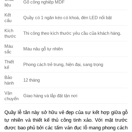
Gỗ công nghiệp MDF
liệu
Kết
Quầy có 1 ngăn kéo có khoá, đèn LED nổi bật
cấu
Kích
Thi công theo kích thước yêu cầu của khách hàng.
thước
Màu
Màu nâu gỗ tự nhiên
sắc
Thiết
Phong cách trẻ trung, hiện đại, sang trọng
kế
Bảo
12 tháng
hành
Vận
Giao hàng và lắp đặt tận nơi
chuyển
Quầy lễ tân này sở hữu vẻ đẹp của sự kết hợp giữa gỗ
tự nhiên và thiết kế thủ công tinh xảo. Với mặt trước
được bao phủ bởi các tấm ván đục lỗ mang phong cách