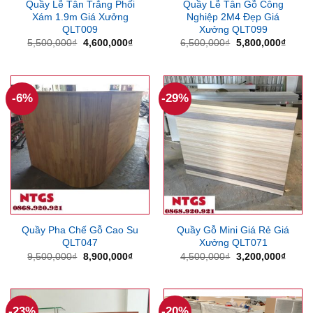
Quầy Lễ Tân Trắng Phối
Quầy Lễ Tân Gỗ Công
Xám 1.9m Giá Xưởng
Nghiệp 2M4 Đẹp Giá
QLT009
Xưởng QLT099
Giá
Giá
Giá
Giá
5,500,000
₫
4,600,000
₫
6,500,000
₫
5,800,000
₫
gốc
hiện
gốc
hiện
là:
tại
là:
tại
5,500,000₫.
là:
6,500,000₫.
là:
4,600,000₫.
5,800
-6%
-29%
Quầy Pha Chế Gỗ Cao Su
Quầy Gỗ Mini Giá Rẻ Giá
QLT047
Xưởng QLT071
Giá
Giá
Giá
Giá
9,500,000
₫
8,900,000
₫
4,500,000
₫
3,200,000
₫
gốc
hiện
gốc
hiện
là:
tại
là:
tại
9,500,000₫.
là:
4,500,000₫.
là:
8,900,000₫.
3,200
-23%
-20%