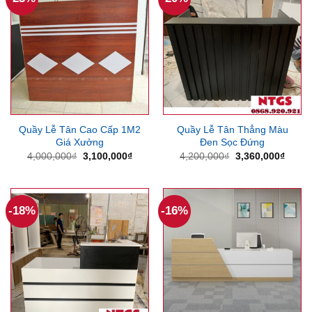
Quầy Lễ Tân Cao Cấp 1M2
Quầy Lễ Tân Thẳng Màu
Giá Xưởng
Đen Sọc Đứng
Giá
Giá
Giá
Giá
4,000,000
₫
3,100,000
₫
4,200,000
₫
3,360,000
₫
gốc
hiện
gốc
hiện
là:
tại
là:
tại
4,000,000₫.
là:
4,200,000₫.
là:
3,100,000₫.
3,360
-18%
-16%