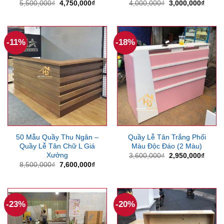
Giá
Giá
Giá
Giá
5,500,000
₫
4,750,000
₫
4,000,000
₫
3,000,000
₫
gốc
hiện
gốc
hiện
là:
tại
là:
tại
5,500,000₫.
là:
4,000,000₫.
là:
4,750,000₫.
3,000
-11%
-18%
50 Mẫu Quầy Thu Ngân –
Quầy Lễ Tân Trắng Phối
Quầy Lễ Tân Chữ L Giá
Màu Độc Đáo (2 Màu)
Xưởng
Giá
Giá
3,600,000
₫
2,950,000
₫
gốc
hiện
Giá
Giá
8,500,000
₫
7,600,000
₫
là:
tại
gốc
hiện
3,600,000₫.
là:
là:
tại
2,950
8,500,000₫.
là:
7,600,000₫.
-23%
-20%