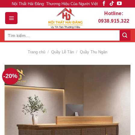
Skip
Nội Thất Hải Đăng: Thương Hiệu Của Người Việt
to
Hotline:
content
0938.915.322
Tìm
kiếm:
Trang chủ
/
Quầy Lễ Tân
/
Quầy Thu Ngân
-20%