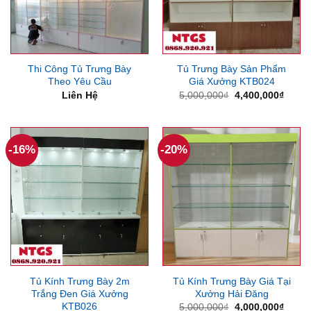
Thi Công Tủ Trưng Bày
Tủ Trưng Bày Sản Phẩm
Theo Yêu Cầu
Giá Xưởng KTB024
Giá
Giá
Liên Hệ
5,000,000
₫
4,400,000
₫
gốc
hiện
là:
tại
5,000,000₫.
là:
4,400
-16%
-20%
Tủ Kính Trưng Bày 2m
Tủ Kính Trưng Bày Giá Tại
Trắng Đen Giá Xưởng
Xưởng Hải Đăng
KTB026
Giá
Giá
5,000,000
₫
4,000,000
₫