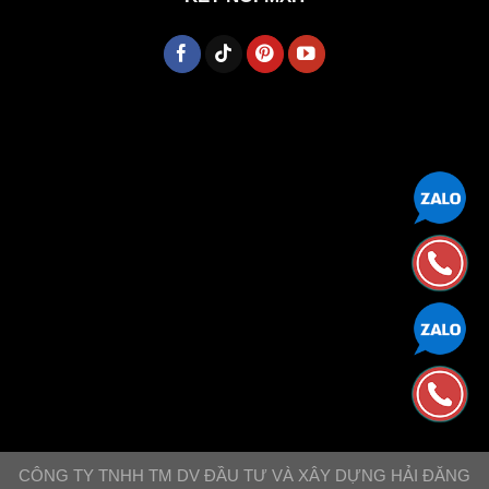
CÔNG TY TNHH TM DV ĐẦU TƯ VÀ XÂY DỰNG HẢI ĐĂNG