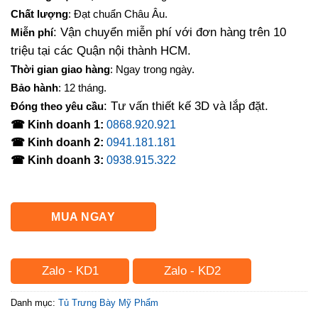
là:
tại
Chất lượng
: Đạt chuẩn Châu Âu.
3,100,000₫.
là:
: Vận chuyển miễn phí với đơn hàng trên 10
Miễn phí
2,750,000₫.
triệu tại các Quận nội thành HCM.
Thời gian giao hàng
: Ngay trong ngày.
Bảo hành
: 12 tháng.
: Tư vấn thiết kế 3D và lắp đặt.
Đóng theo yêu cầu
☎ Kinh doanh 1:
0868.920.921
☎ Kinh doanh 2:
0941.181.181
☎ Kinh doanh 3:
0938.915.322
MUA NGAY
Zalo - KD1
Zalo - KD2
Danh mục:
Tủ Trưng Bày Mỹ Phẩm