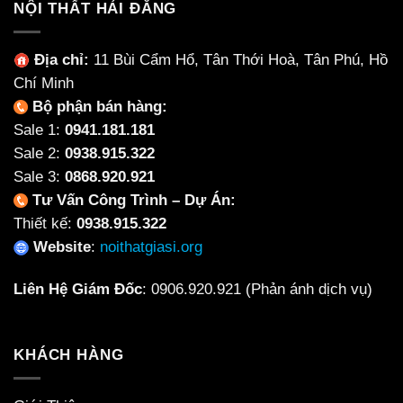
NỘI THẤT HẢI ĐĂNG
Địa chỉ:
11 Bùi Cẩm Hổ, Tân Thới Hoà, Tân Phú, Hồ
Chí Minh
Bộ phận bán hàng:
Sale 1:
0941.181.181
Sale 2:
0938.915.322
Sale 3:
0868.920.921
Tư Vấn Công Trình – Dự Án:
Thiết kế:
0938.915.322
Website
:
noithatgiasi.org
Liên Hệ Giám Đốc
:
0906.920.921
(Phản ánh dịch vụ)
KHÁCH HÀNG