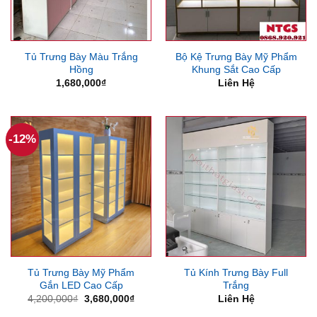
Tủ Trưng Bày Màu Trắng
Bộ Kệ Trưng Bày Mỹ Phẩm
Hồng
Khung Sắt Cao Cấp
1,680,000
₫
Liên Hệ
-12%
Tủ Trưng Bày Mỹ Phẩm
Tủ Kính Trưng Bày Full
Gắn LED Cao Cấp
Trắng
Giá
Giá
4,200,000
₫
3,680,000
₫
Liên Hệ
gốc
hiện