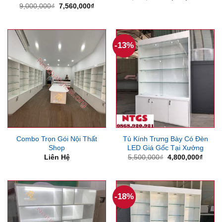
gốc
hiện
Giá
Giá
9,000,000
₫
7,560,000
₫
là:
tại
gốc
hiện
5,000,000₫.
là:
là:
tại
4,000
9,000,000₫.
là:
7,560,000₫.
-13%
Combo Trọn Gói Nội Thất
Tủ Kính Trưng Bày Có Đèn
Shop
LED Giá Gốc Tại Xưởng
Giá
Giá
Liên Hệ
5,500,000
₫
4,800,000
₫
gốc
hiện
là:
tại
5,500,000₫.
là:
4,800
-18%