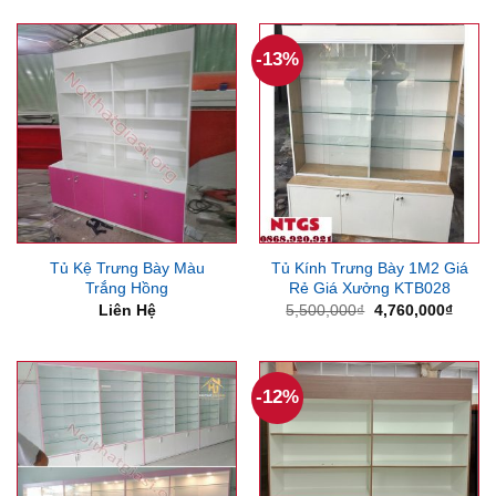
là:
tại
4,200,000₫.
là:
3,680,000₫.
-13%
Tủ Kệ Trưng Bày Màu
Tủ Kính Trưng Bày 1M2 Giá
Trắng Hồng
Rẻ Giá Xưởng KTB028
Giá
Giá
Liên Hệ
5,500,000
₫
4,760,000
₫
gốc
hiện
là:
tại
5,500,000₫.
là:
4,760
-12%