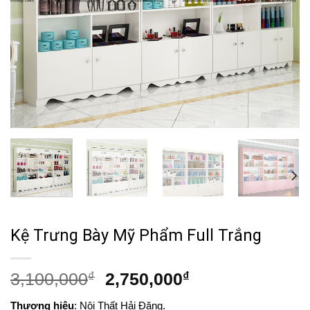
Kệ Trưng Bày Mỹ Phẩm Full Trắng
Giá
Giá
3,100,000
₫
2,750,000
₫
gốc
hiện
Thương hiệu
: Nội Thất Hải Đăng.