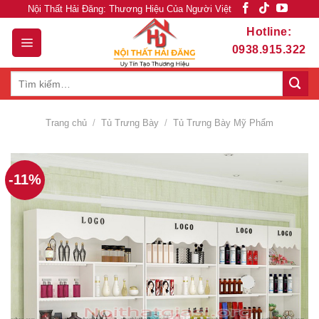
Skip
Nội Thất Hải Đăng: Thương Hiệu Của Người Việt
to
Hotline:
content
0938.915.322
Tìm
kiếm:
Trang chủ
/
Tủ Trưng Bày
/
Tủ Trưng Bày Mỹ Phẩm
-11%