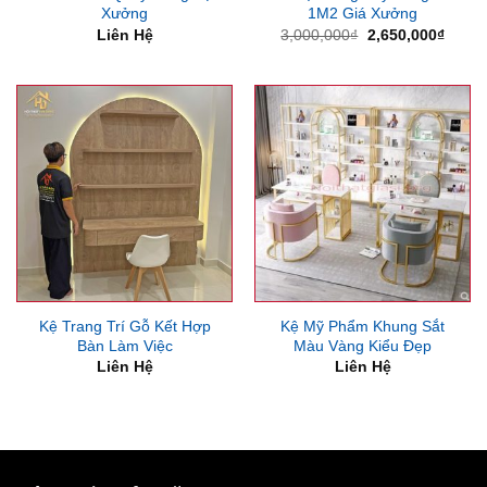
Xưởng
1M2 Giá Xưởng
Giá
Giá
Liên Hệ
3,000,000
₫
2,650,000
₫
gốc
hiện
là:
tại
3,000,000₫.
là:
2,650
Kệ Trang Trí Gỗ Kết Hợp
Kệ Mỹ Phẩm Khung Sắt
Bàn Làm Việc
Màu Vàng Kiểu Đẹp
Liên Hệ
Liên Hệ