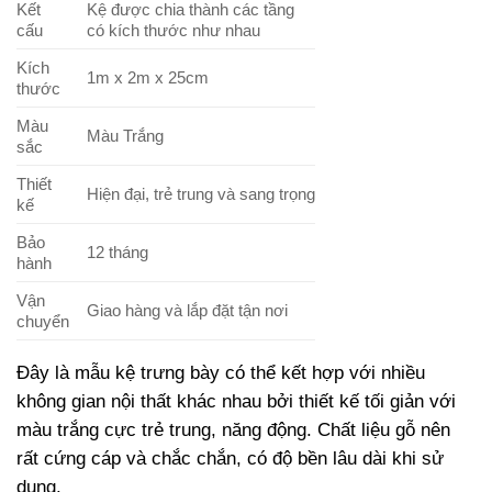
Kết
Kệ được chia thành các tầng
cấu
có kích thước như nhau
Kích
1m x 2m x 25cm
thước
Màu
Màu Trắng
sắc
Thiết
Hiện đại, trẻ trung và sang trọng
kế
Bảo
12 tháng
hành
Vận
Giao hàng và lắp đặt tận nơi
chuyển
Đây là mẫu kệ trưng bày có thể kết hợp với nhiều
không gian nội thất khác nhau bởi thiết kế tối giản với
màu trắng cực trẻ trung, năng động. Chất liệu gỗ nên
rất cứng cáp và chắc chắn, có độ bền lâu dài khi sử
dụng.