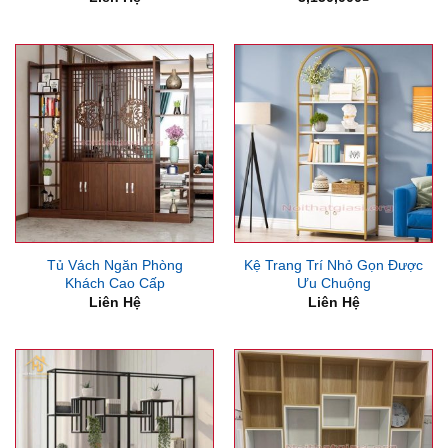
Tủ Vách Ngăn Phòng
Kệ Trang Trí Nhỏ Gọn Được
Khách Cao Cấp
Ưu Chuộng
Liên Hệ
Liên Hệ