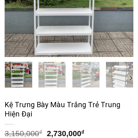
Kệ Trưng Bày Màu Trắng Trẻ Trung
Hiện Đại
Giá
Giá
3,150,000
₫
2,730,000
₫