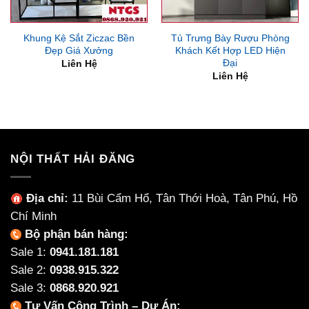
Khung Kệ Sắt Ziczac Bền
Tủ Trưng Bày Rượu Phòng
Đẹp Giá Xưởng
Khách Kết Hợp LED Hiện
Đại
Liên Hệ
Liên Hệ
NỘI THẤT HẢI ĐĂNG
Địa chỉ:
11 Bùi Cẩm Hổ, Tân Thới Hoà, Tân Phú, Hồ
Chí Minh
Bộ phận bán hàng:
Sale 1:
0941.181.181
Sale 2:
0938.915.322
Sale 3:
0868.920.921
Tư Vấn Công Trình – Dự Án: