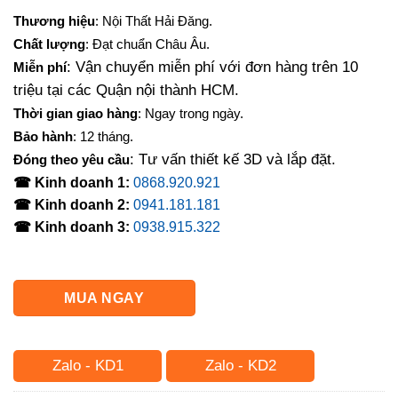
gốc
hiện
Thương hiệu
: Nội Thất Hải Đăng.
là:
tại
Chất lượng
: Đạt chuẩn Châu Âu.
3,150,000₫.
là:
: Vận chuyển miễn phí với đơn hàng trên 10
Miễn phí
2,730,000₫.
triệu tại các Quận nội thành HCM.
Thời gian giao hàng
: Ngay trong ngày.
Bảo hành
: 12 tháng.
: Tư vấn thiết kế 3D và lắp đặt.
Đóng theo yêu cầu
☎ Kinh doanh 1:
0868.920.921
☎ Kinh doanh 2:
0941.181.181
☎ Kinh doanh 3:
0938.915.322
MUA NGAY
Zalo - KD1
Zalo - KD2