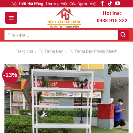
Skip
Nội Thất Hải Đăng: Thương Hiệu Của Người Việt
to
Hotline:
content
0938.915.322
Tìm
kiếm:
Trang chủ
/
Tủ Trưng Bày
/
Tủ Trưng Bày Phòng Khách
-13%