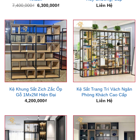
Giá
Giá
7,400,000
₫
6,300,000
₫
Liên Hệ
gốc
hiện
là:
tại
7,400,000₫.
là:
6,300,000₫.
Kệ Khung Sắt Zich Zắc Ốp
Kệ Sắt Trang Trí Vách Ngăn
Gỗ 1Mx2M Hiện Đại
Phòng Khách Cao Cấp
4,200,000
₫
Liên Hệ