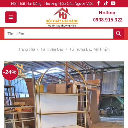
Skip
Nội Thất Hải Đăng: Thương Hiệu Của Người Việt
to
Hotline:
content
0938.915.322
Tìm
kiếm:
Trang chủ
/
Tủ Trưng Bày
/
Tủ Trưng Bày Mỹ Phẩm
-24%