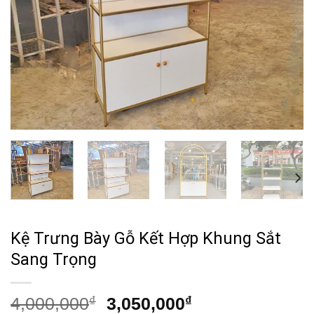
Kệ Trưng Bày Gỗ Kết Hợp Khung Sắt
Sang Trọng
Giá
Giá
4,000,000
₫
3,050,000
₫