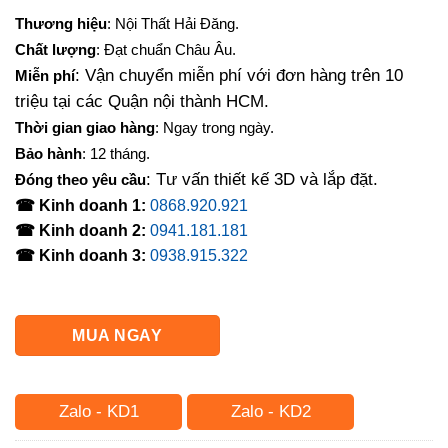
gốc
hiện
Thương hiệu
: Nội Thất Hải Đăng.
là:
tại
Chất lượng
: Đạt chuẩn Châu Âu.
4,000,000₫.
là:
: Vận chuyển miễn phí với đơn hàng trên 10
Miễn phí
3,050,000₫.
triệu tại các Quận nội thành HCM.
Thời gian giao hàng
: Ngay trong ngày.
Bảo hành
: 12 tháng.
: Tư vấn thiết kế 3D và lắp đặt.
Đóng theo yêu cầu
☎ Kinh doanh 1:
0868.920.921
☎ Kinh doanh 2:
0941.181.181
☎ Kinh doanh 3:
0938.915.322
MUA NGAY
Zalo - KD1
Zalo - KD2