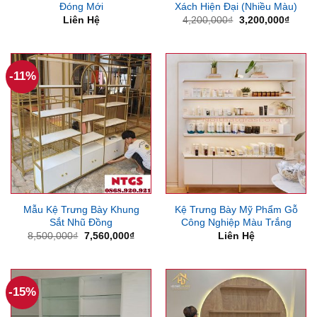
Đóng Mới
Xách Hiện Đại (Nhiều Màu)
Giá
Giá
Liên Hệ
4,200,000
₫
3,200,000
₫
gốc
hiện
là:
tại
4,200,000₫.
là:
3,200
-11%
Mẫu Kệ Trưng Bày Khung
Kệ Trưng Bày Mỹ Phẩm Gỗ
Sắt Nhũ Đồng
Công Nghiệp Màu Trắng
Giá
Giá
8,500,000
₫
7,560,000
₫
Liên Hệ
gốc
hiện
là:
tại
8,500,000₫.
là:
7,560,000₫.
-15%