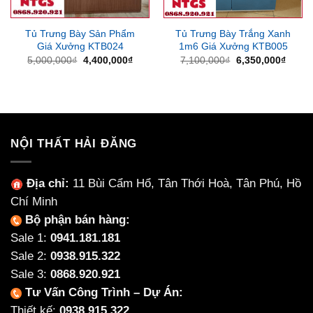
Tủ Trưng Bày Sản Phẩm
Tủ Trưng Bày Trắng Xanh
Giá Xưởng KTB024
1m6 Giá Xưởng KTB005
Giá
Giá
Giá
Giá
5,000,000
₫
4,400,000
₫
7,100,000
₫
6,350,000
₫
gốc
hiện
gốc
hiện
là:
tại
là:
tại
5,000,000₫.
là:
7,100,000₫.
là:
4,400,000₫.
6,350
NỘI THẤT HẢI ĐĂNG
Địa chỉ:
11 Bùi Cẩm Hổ, Tân Thới Hoà, Tân Phú, Hồ
Chí Minh
Bộ phận bán hàng:
Sale 1:
0941.181.181
Sale 2:
0938.915.322
Sale 3:
0868.920.921
Tư Vấn Công Trình – Dự Án:
Thiết kế:
0938.915.322