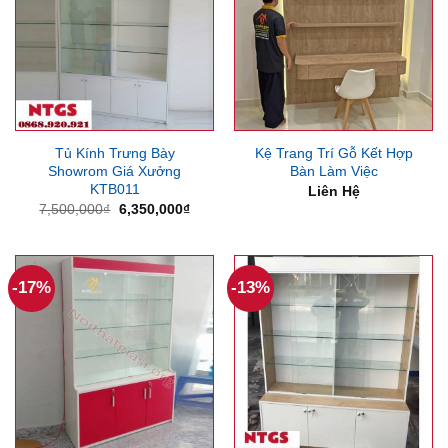
Tủ Kính Trưng Bày
Kệ Trang Trí Gỗ Kết Hợp
Showrom Giá Xưởng
Bàn Làm Việc
KTB011
Liên Hệ
Giá
Giá
7,500,000
₫
6,350,000
₫
gốc
hiện
là:
tại
7,500,000₫.
là:
6,350,000₫.
-17%
-13%