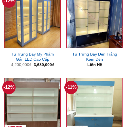
-12%
Tủ Trưng Bày Mỹ Phẩm
Tủ Trưng Bày Đen Trắng
Gắn LED Cao Cấp
Kèm Đèn
Giá
Giá
4,200,000
₫
3,680,000
₫
Liên Hệ
gốc
hiện
là:
tại
4,200,000₫.
là:
3,680,000₫.
-12%
-11%