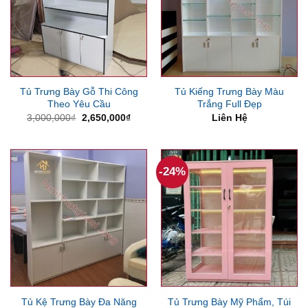
Tủ Trưng Bày Gỗ Thi Công
Tủ Kiếng Trưng Bày Màu
Theo Yêu Cầu
Trắng Full Đẹp
Giá
Giá
3,000,000
₫
2,650,000
₫
Liên Hệ
gốc
hiện
là:
tại
3,000,000₫.
là:
2,650,000₫.
-24%
Tủ Kệ Trưng Bày Đa Năng
Tủ Trưng Bày Mỹ Phẩm, Túi