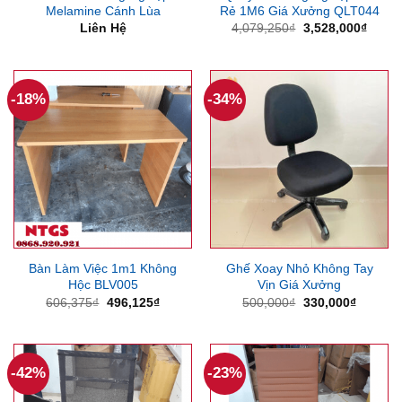
Melamine Cánh Lùa
Rẻ 1M6 Giá Xưởng QLT044
Giá
Giá
Liên Hệ
4,079,250
₫
3,528,000
₫
gốc
hiện
là:
tại
4,079,250₫.
là:
3,528
-18%
-34%
Bàn Làm Việc 1m1 Không
Ghế Xoay Nhỏ Không Tay
Hộc BLV005
Vịn Giá Xưởng
Giá
Giá
Giá
Giá
606,375
₫
496,125
₫
500,000
₫
330,000
₫
gốc
hiện
gốc
hiện
là:
tại
là:
tại
606,375₫.
là:
500,000₫.
là:
496,125₫.
330,000
-42%
-23%