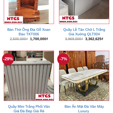
Bàn Thờ Ông Địa Gỗ Xoan
Quầy Lễ Tân Chữ L Trắng
Đào TKT006
Giá Xưởng QLT004
Giá
Giá
Giá
Giá
2,500,000
₫
1,700,000
₫
3,969,000
₫
3,362,625
₫
gốc
hiện
gốc
hiện
là:
tại
là:
tại
2,500,000₫.
là:
3,969,000₫.
là:
1,700,000₫.
3,362
-29%
-7%
Quầy Mini Trắng Phối Vân
Bàn Ăn Mặt Đá Vân Mây
Giả Đá Đẹp Giá Rẻ
Luxury