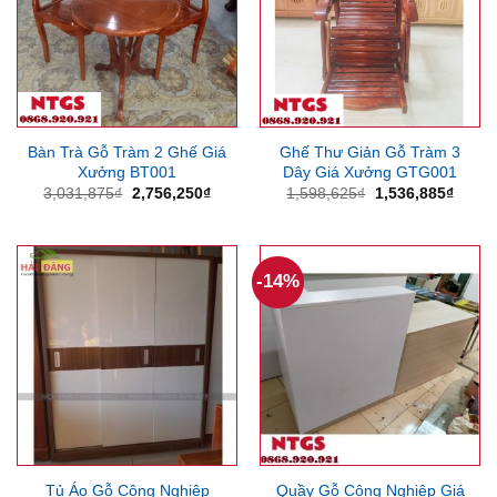
Bàn Trà Gỗ Tràm 2 Ghế Giá
Ghế Thư Giản Gỗ Tràm 3
Xưởng BT001
Dây Giá Xưởng GTG001
Giá
Giá
Giá
Giá
3,031,875
₫
2,756,250
₫
1,598,625
₫
1,536,885
₫
gốc
hiện
gốc
hiện
là:
tại
là:
tại
3,031,875₫.
là:
1,598,625₫.
là:
2,756,250₫.
1,536
-14%
Tủ Áo Gỗ Công Nghiệp
Quầy Gỗ Công Nghiệp Giá