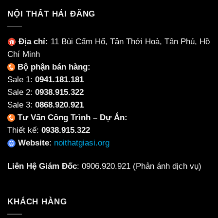
NỘI THẤT HẢI ĐĂNG
Địa chỉ:
11 Bùi Cẩm Hổ, Tân Thới Hoà, Tân Phú, Hồ
Chí Minh
Bộ phận bán hàng:
Sale 1:
0941.181.181
Sale 2:
0938.915.322
Sale 3:
0868.920.921
Tư Vấn Công Trình – Dự Án:
Thiết kế:
0938.915.322
Website
:
noithatgiasi.org
Liên Hệ Giám Đốc
:
0906.920.921
(Phản ánh dịch vụ)
KHÁCH HÀNG