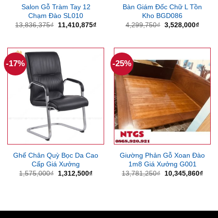
Salon Gỗ Tràm Tay 12
Bàn Giám Đốc Chữ L Tồn
Chạm Đào SL010
Kho BGD086
Giá
Giá
Giá
Giá
13,836,375
₫
11,410,875
₫
4,299,750
₫
3,528,000
₫
gốc
hiện
gốc
hiện
là:
tại
là:
tại
13,836,375₫.
là:
4,299,750₫.
là:
11,410,875₫.
3,528
-17%
-25%
Ghế Chân Quỳ Bọc Da Cao
Giường Phản Gỗ Xoan Đào
Cấp Giá Xưởng
1m8 Giá Xưởng G001
Giá
Giá
Giá
Giá
1,575,000
₫
1,312,500
₫
13,781,250
₫
10,345,860
₫
gốc
hiện
gốc
hiện
là:
tại
là:
tại
1,575,000₫.
là:
13,781,250₫.
là:
1,312,500₫.
10,3