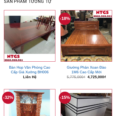
SẢN PHẨM TƯƠNG TỰ
-18%
Bàn Họp Văn Phòng Cao
Giường Phản Xoan Đào
Cấp Giá Xưởng BH006
1M6 Cao Cấp Mới
Giá
Giá
Liên Hệ
5,775,000
₫
4,725,000
₫
gốc
hiện
là:
tại
5,775,000₫.
là:
4,725
-32%
-15%