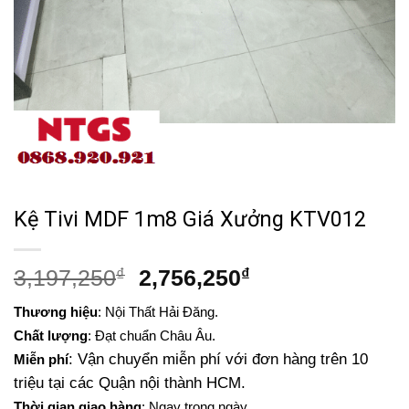
Kệ Tivi MDF 1m8 Giá Xưởng KTV012
Giá
Giá
3,197,250
₫
2,756,250
₫
gốc
hiện
Thương hiệu
: Nội Thất Hải Đăng.
là:
tại
Chất lượng
: Đạt chuẩn Châu Âu.
3,197,250₫.
là:
: Vận chuyển miễn phí với đơn hàng trên 10
Miễn phí
2,756,250₫.
triệu tại các Quận nội thành HCM.
Thời gian giao hàng
: Ngay trong ngày.