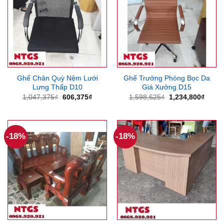
Ghế Chân Quỳ Nệm Lưới
Ghế Trưởng Phòng Bọc Da
Lưng Thấp D10
Giá Xưởng D15
Giá
Giá
Giá
Giá
1,047,375
₫
606,375
₫
1,598,625
₫
1,234,800
₫
gốc
hiện
gốc
hiện
là:
tại
là:
tại
1,047,375₫.
là:
1,598,625₫.
là:
606,375₫.
1,234
-18%
-18%