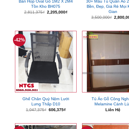
Bàn Họp Oval Gỗ 1M2 X 2M4
30+ Mẫu Tủ Quần Áo 
Tồn Kho BH075
Bền, Đẹp, Giá Rẻ Mọi
Gian
Giá
Giá
2,811,375
₫
2,205,000
₫
gốc
hiện
Giá
3,500,000
₫
2,800,0
là:
tại
gốc
2,811,375₫.
là:
là:
2,205,000₫.
3,500,0
-42%
Ghế Chân Quỳ Nệm Lưới
Tủ Áo Gỗ Công Ngh
Lưng Thấp D10
Melamine Cánh L
Giá
Giá
1,047,375
₫
606,375
₫
Liên Hệ
gốc
hiện
là:
tại
1,047,375₫.
là:
606,375₫.