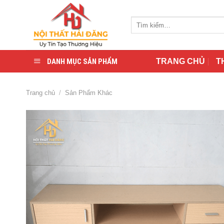
Skip
to
Tìm
content
kiếm:
DANH MỤC SẢN PHẨM
TRANG CHỦ
T
Trang chủ
/
Sản Phẩm Khác