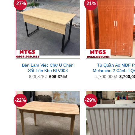
-27%
-21%
Bàn Làm Việc Chữ U Chân
Tủ Quần Áo MDF P
Sắt Tồn Kho BLV008
Melamine 2 Cánh TQ
Giá
Giá
Giá
826,875
₫
606,375
₫
4,700,000
₫
3,700,0
gốc
hiện
gốc
là:
tại
là:
826,875₫.
là:
4,700,0
606,375₫.
-22%
-29%