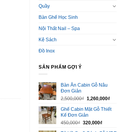
Quầy
Bàn Ghế Học Sinh
Nội Thất Nail – Spa
Kệ Sách
Đồ Inox
SẢN PHẨM GỢI Ý
Bàn Ăn Cabin Gỗ Nâu
Đơn Giản
Giá
Giá
2,500,000
₫
1,260,000
₫
gốc
hiện
Ghế Cabin Mặt Gỗ Thiết
là:
tại
Kế Đơn Giản
2,500,000₫.
là:
Giá
Giá
450,000
₫
320,000
₫
1,260,000₫
gốc
hiện