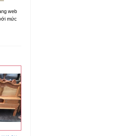
rang web
 với mức