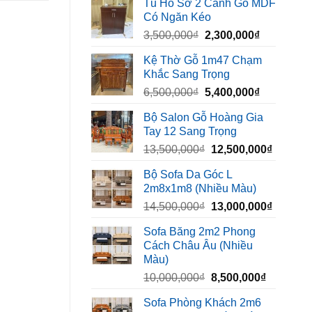
Tủ Hồ Sơ 2 Cánh Gỗ MDF
là:
tại
Có Ngăn Kéo
450,000₫.
là:
Giá
Giá
3,500,000
₫
2,300,000
₫
320,000₫.
gốc
hiện
Kệ Thờ Gỗ 1m47 Chạm
là:
tại
Khắc Sang Trọng
3,500,000₫.
là:
Giá
Giá
6,500,000
₫
5,400,000
₫
2,300,000₫
gốc
hiện
Bộ Salon Gỗ Hoàng Gia
là:
tại
Tay 12 Sang Trọng
6,500,000₫.
là:
Giá
Giá
13,500,000
₫
12,500,000
₫
5,400,000₫
gốc
hiện
Bộ Sofa Da Góc L
là:
tại
2m8x1m8 (Nhiều Màu)
13,500,000₫.
là:
Giá
Giá
14,500,000
₫
13,000,000
₫
12,500,
gốc
hiện
Sofa Băng 2m2 Phong
là:
tại
Cách Châu Âu (Nhiều
14,500,000₫.
là:
Màu)
13,000,
Giá
Giá
10,000,000
₫
8,500,000
₫
gốc
hiện
Sofa Phòng Khách 2m6
là:
tại