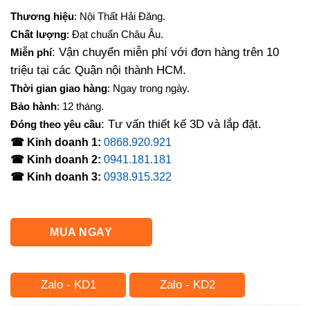
gốc
hiện
Thương hiệu
: Nội Thất Hải Đăng.
là:
tại
Chất lượng
: Đạt chuẩn Châu Âu.
2,310,000₫.
là:
: Vận chuyển miễn phí với đơn hàng trên 10
Miễn phí
1,260,000₫.
triệu tại các Quận nội thành HCM.
Thời gian giao hàng
: Ngay trong ngày.
Bảo hành
: 12 tháng.
: Tư vấn thiết kế 3D và lắp đặt.
Đóng theo yêu cầu
☎ Kinh doanh 1:
0868.920.921
☎ Kinh doanh 2:
0941.181.181
☎ Kinh doanh 3:
0938.915.322
MUA NGAY
Zalo - KD1
Zalo - KD2