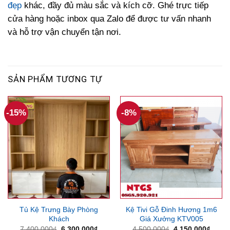
đẹp
khác, đầy đủ màu sắc và kích cỡ. Ghé trực tiếp
cửa hàng hoặc inbox qua Zalo để được tư vấn nhanh
và hỗ trợ vận chuyển tận nơi.
SẢN PHẨM TƯƠNG TỰ
-15%
-8%
Tủ Kệ Trưng Bày Phòng
Kệ Tivi Gỗ Đinh Hương 1m6
Khách
Giá Xưởng KTV005
Giá
Giá
Giá
Giá
7,400,000
₫
6,300,000
₫
4,500,000
₫
4,150,000
₫