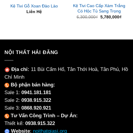
Kệ Tivi Cao Cấp Xám Trắng
Kệ Tivi Gỗ Xoan Đào Lào
Có Hộc Tủ Sang Trọng
Liên Hệ
Giá
Giá
6,300,000
₫
5,780,000
₫
gốc
hiện
là:
tại
6,300,000₫.
là:
5,780
NỘI THẤT HẢI ĐĂNG
Địa chỉ:
11 Bùi Cẩm Hổ, Tân Thới Hoà, Tân Phú, Hồ
Chí Minh
Bộ phận bán hàng:
Sale 1:
0941.181.181
Sale 2:
0938.915.322
Sale 3:
0868.920.921
Tư Vấn Công Trình – Dự Án:
Thiết kế:
0938.915.322
Website
:
noithatgiasi.org