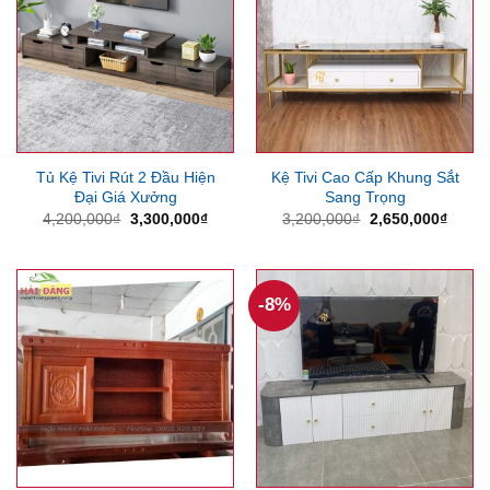
Tủ Kệ Tivi Rút 2 Đầu Hiện
Kệ Tivi Cao Cấp Khung Sắt
Đại Giá Xưởng
Sang Trọng
Giá
Giá
Giá
Giá
4,200,000
₫
3,300,000
₫
3,200,000
₫
2,650,000
₫
gốc
hiện
gốc
hiện
là:
tại
là:
tại
4,200,000₫.
là:
3,200,000₫.
là:
3,300,000₫.
2,650
-8%