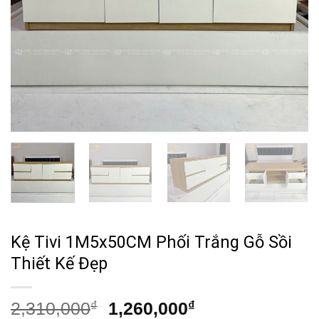
Kệ Tivi 1M5x50CM Phối Trắng Gỗ Sồi
Thiết Kế Đẹp
Giá
Giá
2,310,000
₫
1,260,000
₫