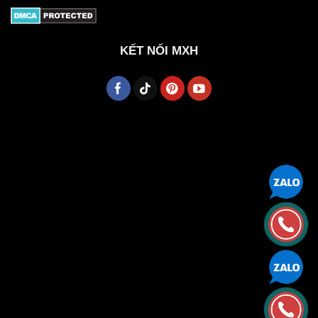
KẾT NỐI MXH