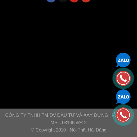
CÔNG TY TNHH TM DV ĐẦU TƯ VÀ XÂY DỰNG HẢI ĐĂNG
MST: 0310655912
© Copyright 2010 - Nội Thất Hải Đăng