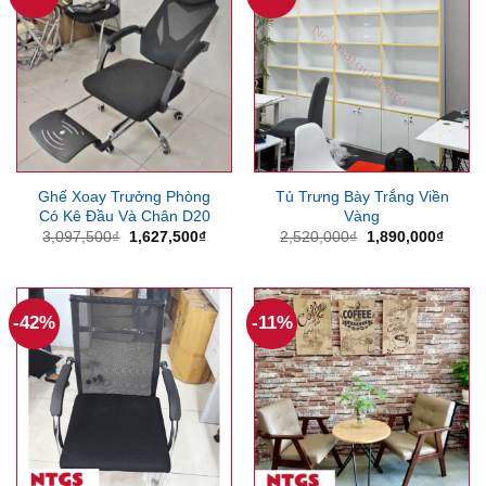
Ghế Xoay Trưởng Phòng
Tủ Trưng Bày Trắng Viền
Có Kê Đầu Và Chân D20
Vàng
Giá
Giá
Giá
Giá
3,097,500
₫
1,627,500
₫
2,520,000
₫
1,890,000
₫
gốc
hiện
gốc
hiện
là:
tại
là:
tại
3,097,500₫.
là:
2,520,000₫.
là:
1,627,500₫.
1,890
-42%
-11%