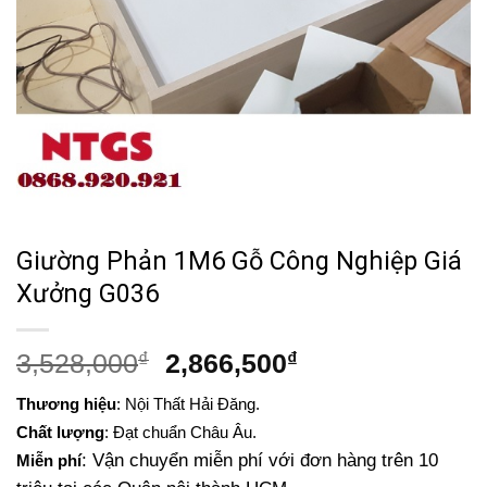
Giường Phản 1M6 Gỗ Công Nghiệp Giá
Xưởng G036
Giá
Giá
3,528,000
₫
2,866,500
₫
gốc
hiện
Thương hiệu
: Nội Thất Hải Đăng.
là:
tại
Chất lượng
: Đạt chuẩn Châu Âu.
3,528,000₫.
là:
: Vận chuyển miễn phí với đơn hàng trên 10
Miễn phí
2,866,500₫.