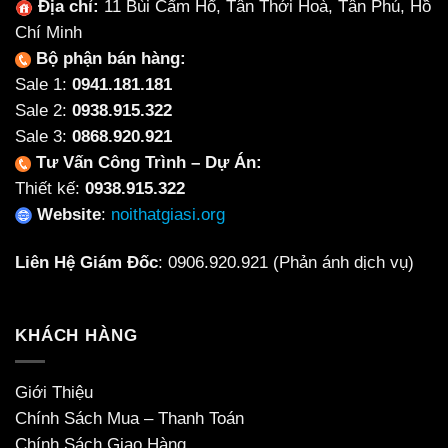
Địa chỉ:
11 Bùi Cẩm Hổ, Tân Thới Hoà, Tân Phú, Hồ
Chí Minh
Bộ phận bán hàng:
Sale 1:
0941.181.181
Sale 2:
0938.915.322
Sale 3:
0868.920.921
Tư Vấn Công Trình – Dự Án:
Thiết kế:
0938.915.322
Website
:
noithatgiasi.org
Liên Hệ Giám Đốc
:
0906.920.921
(Phản ánh dịch vụ)
KHÁCH HÀNG
Giới Thiệu
Chính Sách Mua – Thanh Toán
Chính Sách Giao Hàng