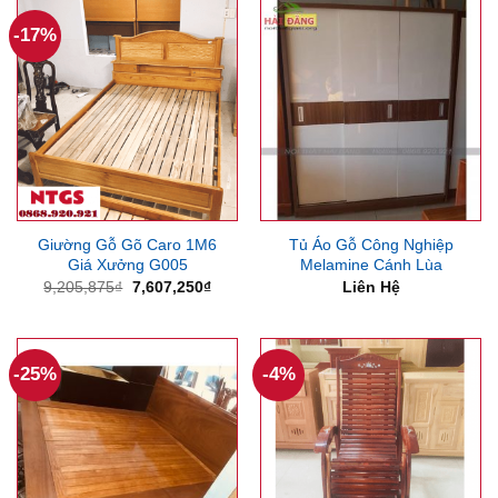
2,756,250₫.
8,599
-17%
Giường Gỗ Gõ Caro 1M6
Tủ Áo Gỗ Công Nghiệp
Giá Xưởng G005
Melamine Cánh Lùa
Giá
Giá
9,205,875
₫
7,607,250
₫
Liên Hệ
gốc
hiện
là:
tại
9,205,875₫.
là:
7,607,250₫.
-25%
-4%