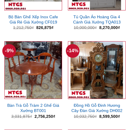
Bộ Bàn Ghế Xếp Inox Cafe
Tủ Quần Áo Hoàng Gia 4
Giá Rẻ Giá Xưởng CF019
Cánh Giá Xưởng TQA013
Giá
Giá
Giá
Giá
1,212,750
₫
826,875
₫
10,000,000
₫
8,270,000
₫
gốc
hiện
gốc
hiện
là:
tại
là:
tại
1,212,750₫.
là:
10,000,000₫.
là:
826,875₫.
8,270
-9%
-14%
Bàn Trà Gỗ Tràm 2 Ghế Giá
Đồng Hồ Gỗ Đinh Hương
Xưởng BT001
Cây Đàn Giá Xưởng DH002
Giá
Giá
Giá
Giá
3,031,875
₫
2,756,250
₫
10,032,750
₫
8,599,500
₫
gốc
hiện
gốc
hiện
là:
tại
là:
tại
3,031,875₫.
là:
10,032,750₫.
là: