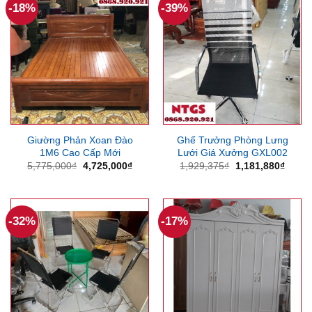
-18%
-39%
Giường Phản Xoan Đào
Ghế Trưởng Phòng Lưng
1M6 Cao Cấp Mới
Lưới Giá Xưởng GXL002
Giá
Giá
Giá
Giá
5,775,000
₫
4,725,000
₫
1,929,375
₫
1,181,880
₫
gốc
hiện
gốc
hiện
là:
tại
là:
tại
5,775,000₫.
là:
1,929,375₫.
là:
4,725,000₫.
1,181
-32%
-17%