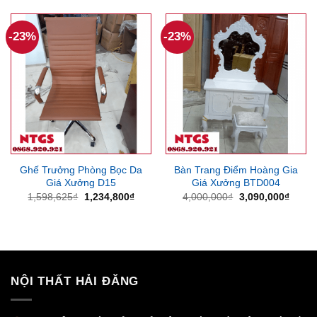
2,811,375₫.
là:
3,969,000₫.
là:
2,205,000₫.
3,362
-23%
-23%
Ghế Trưởng Phòng Bọc Da
Bàn Trang Điểm Hoàng Gia
Giá Xưởng D15
Giá Xưởng BTD004
Giá
Giá
Giá
Giá
1,598,625
₫
1,234,800
₫
4,000,000
₫
3,090,000
₫
gốc
hiện
gốc
hiện
là:
tại
là:
tại
1,598,625₫.
là:
4,000,000₫.
là:
1,234,800₫.
3,090
NỘI THẤT HẢI ĐĂNG