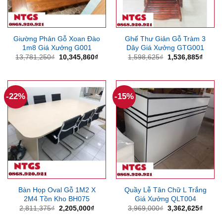
Giường Phản Gỗ Xoan Đào
Ghế Thư Giản Gỗ Tràm 3
1m8 Giá Xưởng G001
Dây Giá Xưởng GTG001
Giá
Giá
Giá
Giá
13,781,250
₫
10,345,860
₫
1,598,625
₫
1,536,885
₫
gốc
hiện
gốc
hiện
là:
tại
là:
tại
13,781,250₫.
là:
1,598,625₫.
là:
10,345,860₫.
1,536
-22%
-15%
Bàn Họp Oval Gỗ 1M2 X
Quầy Lễ Tân Chữ L Trắng
2M4 Tồn Kho BH075
Giá Xưởng QLT004
Giá
Giá
Giá
Giá
2,811,375
₫
2,205,000
₫
3,969,000
₫
3,362,625
₫
gốc
hiện
gốc
hiện
là:
tại
là:
tại