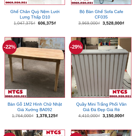
Ghế Chân Quỳ Nệm Lưới
Bộ Bàn Ghế Sofa Cafe
Lưng Thấp D10
CF035
Giá
Giá
Giá
Giá
1,047,375
₫
606,375
₫
3,969,000
₫
3,528,000
₫
gốc
hiện
gốc
hiện
là:
tại
là:
tại
1,047,375₫.
là:
3,969,000₫.
là:
606,375₫.
3,528
-22%
-29%
Bàn Gỗ 1M2 Hình Chữ Nhật
Quầy Mini Trắng Phối Vân
Giá Xưởng BA092
Giả Đá Đẹp Giá Rẻ
Giá
Giá
Giá
Giá
1,764,000
₫
1,378,125
₫
4,410,000
₫
3,150,000
₫
gốc
hiện
gốc
hiện
là:
tại
là:
tại
1,764,000₫.
là:
4,410,000₫.
là:
1,378,125₫.
3,150