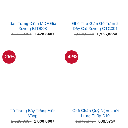
Bàn Trang Điểm MDF Giá
Ghế Thư Giản Gỗ Tràm 3
Xưởng BTD003
Dây Giá Xưởng GTG001
Giá
Giá
Giá
Giá
1,752,975
₫
1,428,840
₫
1,598,625
₫
1,536,885
₫
gốc
hiện
gốc
hiện
là:
tại
là:
tại
1,752,975₫.
là:
1,598,625₫.
là:
1,428,840₫.
1,536
-25%
-42%
Tủ Trưng Bày Trắng Viền
Ghế Chân Quỳ Nệm Lưới
Vàng
Lưng Thấp D10
Giá
Giá
Giá
Giá
2,520,000
₫
1,890,000
₫
1,047,375
₫
606,375
₫
gốc
hiện
gốc
hiện