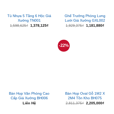
Tủ Nhựa 5 Tầng 6 Hộc Giá
Ghế Trưởng Phòng Lưng
Xưởng TN001
Lưới Giá Xưởng GXL002
Giá
Giá
Giá
Giá
1,598,625
₫
1,378,125
₫
1,929,375
₫
1,181,880
₫
gốc
hiện
gốc
hiện
là:
tại
là:
tại
1,598,625₫.
là:
1,929,375₫.
là:
1,378,125₫.
1,181
-22%
Bàn Họp Văn Phòng Cao
Bàn Họp Oval Gỗ 1M2 X
Cấp Giá Xưởng BH006
2M4 Tồn Kho BH075
Giá
Giá
Liên Hệ
2,811,375
₫
2,205,000
₫
gốc
hiện
là:
tại
2,811,375₫.
là: