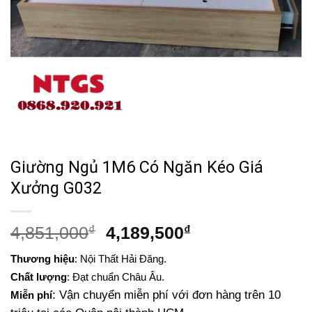
Giường Ngủ 1M6 Có Ngăn Kéo Giá
Xưởng G032
Giá
Giá
4,851,000
₫
4,189,500
₫
gốc
hiện
Thương hiệu
: Nội Thất Hải Đăng.
là:
tại
Chất lượng
: Đạt chuẩn Châu Âu.
4,851,000₫.
là:
: Vận chuyển miễn phí với đơn hàng trên 10
Miễn phí
4,189,500₫.