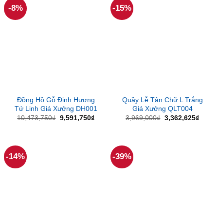
-8%
-15%
Đồng Hồ Gỗ Đinh Hương
Quầy Lễ Tân Chữ L Trắng
Tứ Linh Giá Xưởng DH001
Giá Xưởng QLT004
Giá
Giá
Giá
Giá
10,473,750
₫
9,591,750
₫
3,969,000
₫
3,362,625
₫
gốc
hiện
gốc
hiện
là:
tại
là:
tại
10,473,750₫.
là:
3,969,000₫.
là:
9,591,750₫.
3,362
-14%
-39%