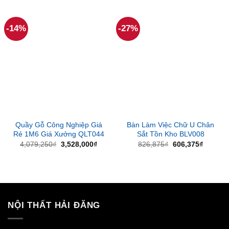
là:
tại
là:
tại
2,520,000₫.
là:
1,047,375₫.
là:
1,890,000₫.
606,37
-14%
-27%
Quầy Gỗ Công Nghiệp Giá
Bàn Làm Việc Chữ U Chân
Rẻ 1M6 Giá Xưởng QLT044
Sắt Tồn Kho BLV008
Giá
Giá
Giá
Giá
4,079,250
₫
3,528,000
₫
826,875
₫
606,375
₫
gốc
hiện
gốc
hiện
là:
tại
là:
tại
4,079,250₫.
là:
826,875₫.
là:
3,528,000₫.
606,375
NỘI THẤT HẢI ĐĂNG