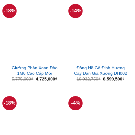
2,205
-18%
-14%
Giường Phản Xoan Đào
Đồng Hồ Gỗ Đinh Hương
1M6 Cao Cấp Mới
Cây Đàn Giá Xưởng DH002
Giá
Giá
Giá
Giá
5,775,000
₫
4,725,000
₫
10,032,750
₫
8,599,500
₫
gốc
hiện
gốc
hiện
là:
tại
là:
tại
5,775,000₫.
là:
10,032,750₫.
là:
4,725,000₫.
8,599
-18%
-4%