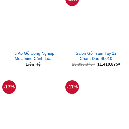
Tủ Áo Gỗ Công Nghiệp
Salon Gỗ Tràm Tay 12
Melamine Cánh Lùa
Chạm Đào SL010
Giá
Giá
Liên Hệ
13,836,375
₫
11,410,875
₫
gốc
hiện
là:
tại
13,836,375₫.
là:
11,4
-17%
-11%