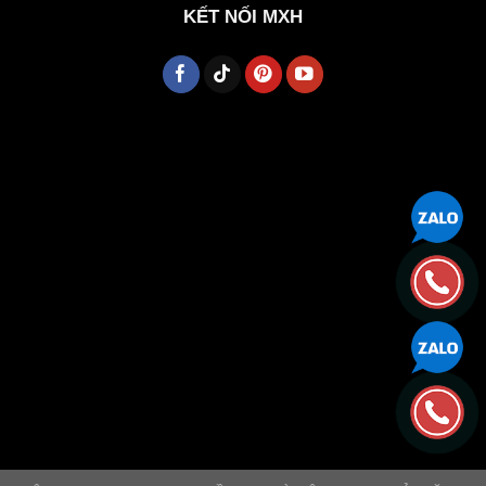
KẾT NỐI MXH