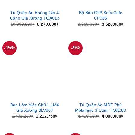
Tủ Quần Áo Hoàng Gia 4
Bộ Bàn Ghế Sofa Cafe
Cánh Giá Xưởng TQA013
CF035
Giá
Giá
Giá
Giá
10,000,000
₫
8,270,000
₫
3,969,000
₫
3,528,000
₫
gốc
hiện
gốc
hiện
là:
tại
là:
tại
10,000,000₫.
là:
3,969,000₫.
là:
8,270,000₫.
3,528
-15%
-9%
Bàn Làm Việc Chữ L 1M4
Tủ Quần Áo MDF Phủ
Giá Xưởng BLV007
Melamine 3 Cánh TQA008
Giá
Giá
Giá
Giá
1,433,250
₫
1,212,750
₫
4,410,000
₫
4,000,000
₫
gốc
hiện
gốc
hiện
là:
tại
là:
tại
1,433,250₫.
là:
4,410,000₫.
là:
1,212,750₫.
4,000