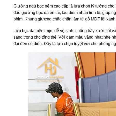
Giường ngủ bọc nệm cao cấp là lựa chọn lý tưởng cho k
đầu giường bọc da êm ái, tạo điểm nhấn tinh tế, giúp n
phim. Khung giường chắc chắn làm từ gỗ MDF lõi xanh 
Lớp bọc da mềm mịn, dễ vệ sinh, chống trầy xước tốt v
sang trọng cho tổng thể. Với gam màu vàng nhạt nhẹ nh
đại đến cổ điển. Đây là lựa chọn tuyệt vời cho phòng n