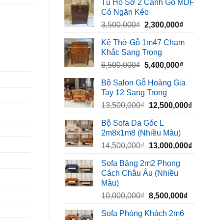
Tủ Hồ Sơ 2 Cánh Gỗ MDF
là:
tại
Có Ngăn Kéo
450,000₫.
là:
Giá
Giá
3,500,000
₫
2,300,000
₫
320,000₫.
gốc
hiện
Kệ Thờ Gỗ 1m47 Chạm
là:
tại
Khắc Sang Trọng
3,500,000₫.
là:
Giá
Giá
6,500,000
₫
5,400,000
₫
2,300,000₫
gốc
hiện
Bộ Salon Gỗ Hoàng Gia
là:
tại
Tay 12 Sang Trọng
6,500,000₫.
là:
Giá
Giá
13,500,000
₫
12,500,000
₫
5,400,000₫
gốc
hiện
Bộ Sofa Da Góc L
là:
tại
2m8x1m8 (Nhiều Màu)
13,500,000₫.
là:
Giá
Giá
14,500,000
₫
13,000,000
₫
12,500,
gốc
hiện
Sofa Băng 2m2 Phong
là:
tại
Cách Châu Âu (Nhiều
14,500,000₫.
là:
Màu)
13,000,
Giá
Giá
10,000,000
₫
8,500,000
₫
gốc
hiện
Sofa Phòng Khách 2m6
là:
tại