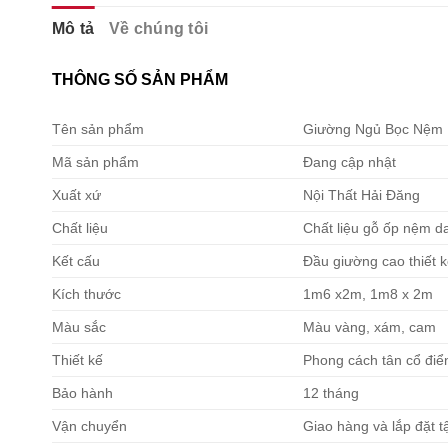
Mô tả
Về chúng tôi
THÔNG SỐ SẢN PHẨM
Tên sản phẩm
Giường Ngủ Bọc Nệm Ê
Mã sản phẩm
Đang cập nhật
Xuất xứ
Nội Thất Hải Đăng
Chất liệu
Chất liệu gỗ ốp nệm d
Kết cấu
Đầu giường cao thiết k
Kích thước
1m6 x2m, 1m8 x 2m
Màu sắc
Màu vàng, xám, cam
Thiết kế
Phong cách tân cổ điể
Bảo hành
12 tháng
Vận chuyển
Giao hàng và lắp đặt t