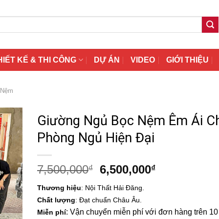
HIẾT KẾ & THI CÔNG
DỰ ÁN
VIDEO
GIỚI THIỆU
 Nệm
Giường Ngủ Bọc Nệm Êm Ái C
Phòng Ngủ Hiện Đại
Giá
Giá
7,500,000
6,500,000
₫
₫
gốc
hiện
Thương hiệu
: Nội Thất Hải Đăng.
là:
tại
Chất lượng
: Đạt chuẩn Châu Âu.
7,500,000₫.
là:
: Vận chuyển miễn phí với đơn hàng trên 10 t
Miễn phí
6,500,000₫.