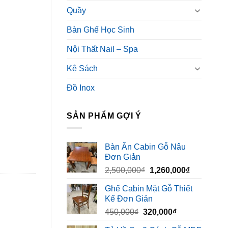
Quầy
Bàn Ghế Học Sinh
Nội Thất Nail – Spa
Kệ Sách
Đồ Inox
SẢN PHẨM GỢI Ý
Bàn Ăn Cabin Gỗ Nâu
Đơn Giản
Giá
Giá
2,500,000
₫
1,260,000
₫
gốc
hiện
Ghế Cabin Mặt Gỗ Thiết
là:
tại
Kế Đơn Giản
2,500,000₫.
là:
Giá
Giá
450,000
₫
320,000
₫
1,260,000₫
gốc
hiện