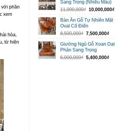
Sang Trọng (Nhiều Màu)
10,000,000₫.
là:
i với phần
Giá
Giá
11,000,000
₫
10,000,000
₫
8,500,00
ặc xem
gốc
hiện
Bàn Ăn Gỗ Tự Nhiên Mặt
là:
tại
Oval Cổ Điển
11,000,000₫.
là:
Giá
Giá
8,500,000
₫
7,500,000
₫
10,000,
hài hòa,
gốc
hiện
, từ hiện
Giường Ngủ Gỗ Xoan Dạt
là:
tại
Phản Sang Trọng
8,500,000₫.
là:
Giá
Giá
6,000,000
₫
5,400,000
₫
7,500,000₫
gốc
hiện
là:
tại
6,000,000₫.
là:
5,400,000₫