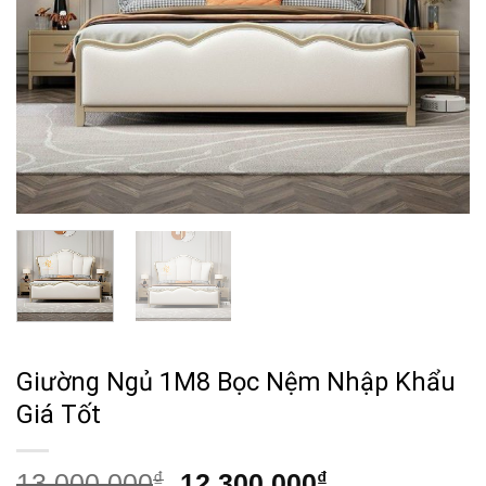
Giường Ngủ 1M8 Bọc Nệm Nhập Khẩu
Giá Tốt
Giá
Giá
13,000,000
₫
12,300,000
₫