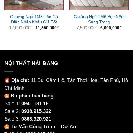
Giường Ngủ 1M8 Tân Cổ
Giường Ngủ 1M6 Bọc Nệm
Điển Nhập Khẩu Giá Tốt
Sang Trọng
Giá
Giá
Giá
Giá
12,000,000
₫
11,350,000
₫
7,500,000
₫
6,600,000
₫
gốc
hiện
gốc
hiện
là:
tại
là:
tại
12,000,000₫.
là:
7,500,000₫.
là:
11,350,000₫.
6,600
NỘI THẤT HẢI ĐĂNG
Địa chỉ:
11 Bùi Cẩm Hổ, Tân Thới Hoà, Tân Phú, Hồ
Chí Minh
Bộ phận bán hàng:
Sale 1:
0941.181.181
Sale 2:
0938.915.322
Sale 3:
0868.920.921
Tư Vấn Công Trình – Dự Án: