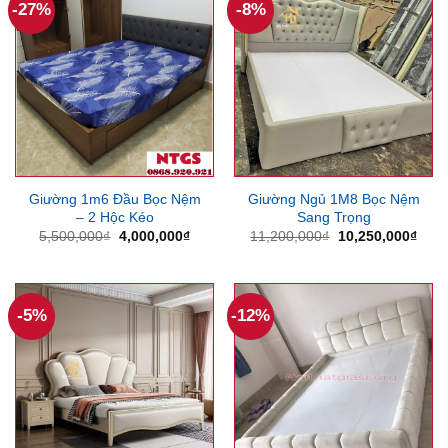
-27%
-8%
Giường 1m6 Đầu Bọc Nệm
Giường Ngủ 1M8 Bọc Nệm
– 2 Hộc Kéo
Sang Trọng
Giá
Giá
Giá
Giá
5,500,000
₫
4,000,000
₫
11,200,000
₫
10,250,000
₫
gốc
hiện
gốc
hiện
là:
tại
là:
tại
5,500,000₫.
là:
11,200,000₫.
là:
4,000,000₫.
10,2
-5%
-12%