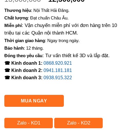
gốc
hiện
Thương hiệu
: Nội Thất Hải Đăng.
là:
tại
Chất lượng
: Đạt chuẩn Châu Âu.
13,000,000₫.
là:
: Vận chuyển miễn phí với đơn hàng trên 10
Miễn phí
12,300,000₫.
triệu tại các Quận nội thành HCM.
Thời gian giao hàng
: Ngay trong ngày.
Bảo hành
: 12 tháng.
: Tư vấn thiết kế 3D và lắp đặt.
Đóng theo yêu cầu
☎ Kinh doanh 1:
0868.920.921
☎ Kinh doanh 2:
0941.181.181
☎ Kinh doanh 3:
0938.915.322
MUA NGAY
Zalo - KD1
Zalo - KD2