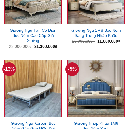
Giường Ngủ Tân Cổ Điển
Giường Ngủ 1M8 Bọc Nệm
Bọc Nệm Cao Cấp Giá
Sang Trọng Nhập Khẩu
Xưởng
Giá
Giá
13,000,000
₫
11,800,000
₫
gốc
hiện
Giá
Giá
23,000,000
₫
21,300,000
₫
là:
tại
gốc
hiện
13,000,000₫.
là:
là:
tại
11,8
23,000,000₫.
là:
21,300,000₫.
-13%
-5%
Giường Ngủ Korean Bọc
Giường Nhập Khẩu 1M8
Nệm Gấp Gọn Hiện Đại
Bọc Nệm Xanh