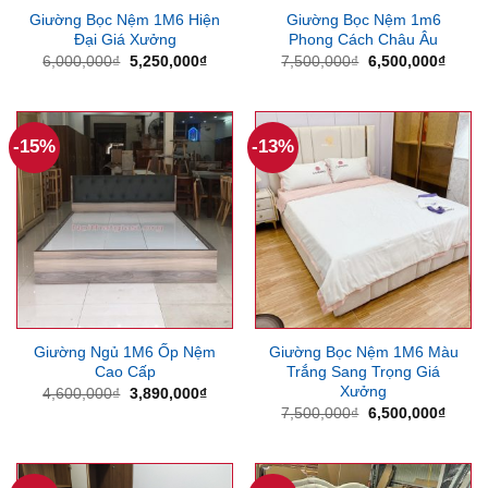
Giường Bọc Nệm 1M6 Hiện
Giường Bọc Nệm 1m6
Đại Giá Xưởng
Phong Cách Châu Âu
Giá
Giá
Giá
Giá
6,000,000
₫
5,250,000
₫
7,500,000
₫
6,500,000
₫
gốc
hiện
gốc
hiện
là:
tại
là:
tại
6,000,000₫.
là:
7,500,000₫.
là:
5,250,000₫.
6,500
-15%
-13%
Giường Ngủ 1M6 Ốp Nệm
Giường Bọc Nệm 1M6 Màu
Cao Cấp
Trắng Sang Trọng Giá
Xưởng
Giá
Giá
4,600,000
₫
3,890,000
₫
gốc
hiện
Giá
Giá
7,500,000
₫
6,500,000
₫
là:
tại
gốc
hiện
4,600,000₫.
là:
là:
tại
3,890,000₫.
7,500,000₫.
là:
6,500