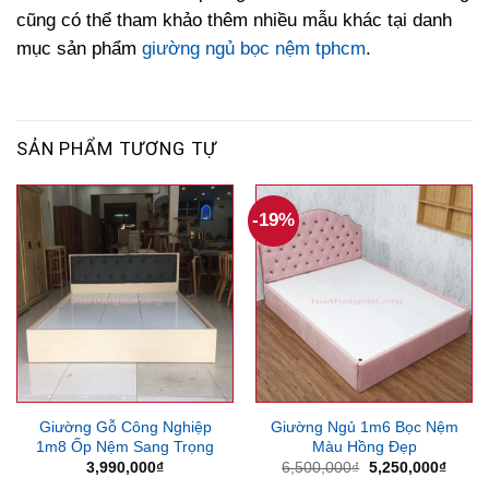
cũng có thể tham khảo thêm nhiều mẫu khác tại danh
mục sản phẩm
giường ngủ bọc nệm tphcm
.
SẢN PHẨM TƯƠNG TỰ
-19%
Giường Gỗ Công Nghiệp
Giường Ngủ 1m6 Bọc Nệm
1m8 Ốp Nệm Sang Trọng
Màu Hồng Đẹp
Giá
Giá
3,990,000
₫
6,500,000
₫
5,250,000
₫
gốc
hiện