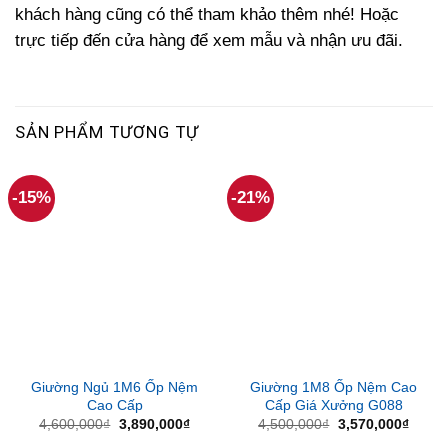
khách hàng cũng có thể tham khảo thêm nhé! Hoặc
trực tiếp đến cửa hàng để xem mẫu và nhận ưu đãi.
SẢN PHẨM TƯƠNG TỰ
-15%
-21%
Giường Ngủ 1M6 Ốp Nệm
Giường 1M8 Ốp Nệm Cao
Cao Cấp
Cấp Giá Xưởng G088
Giá
Giá
Giá
Giá
4,600,000
₫
3,890,000
₫
4,500,000
₫
3,570,000
₫
gốc
hiện
gốc
hiện