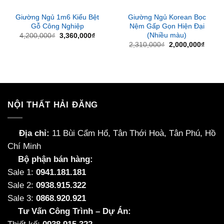
Giường Ngủ 1m6 Kiểu Bệt
Giường Ngủ Korean Bọc
Gỗ Công Nghiệp
Nệm Gấp Gọn Hiện Đại
(Nhiều màu)
Giá
Giá
4,200,000
₫
3,360,000
₫
gốc
hiện
Giá
Giá
2,310,000
₫
2,000,000
₫
là:
tại
gốc
hiện
4,200,000₫.
là:
là:
tại
3,360,000₫.
2,310,000₫.
là:
2,000
NỘI THẤT HẢI ĐĂNG
Địa chỉ:
11 Bùi Cẩm Hổ, Tân Thới Hoà, Tân Phú, Hồ
Chí Minh
Bộ phận bán hàng:
Sale 1:
0941.181.181
Sale 2:
0938.915.322
Sale 3:
0868.920.921
Tư Vấn Công Trình – Dự Án: