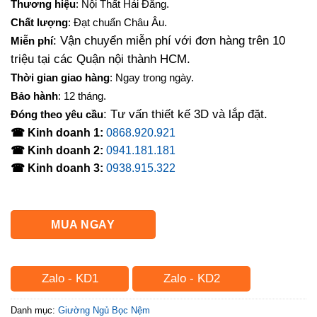
Thương hiệu
: Nội Thất Hải Đăng.
là:
tại
Chất lượng
: Đạt chuẩn Châu Âu.
11,200,000₫.
là:
: Vận chuyển miễn phí với đơn hàng trên 10
Miễn phí
10,250,000₫.
triệu tại các Quận nội thành HCM.
Thời gian giao hàng
: Ngay trong ngày.
Bảo hành
: 12 tháng.
: Tư vấn thiết kế 3D và lắp đặt.
Đóng theo yêu cầu
☎ Kinh doanh 1:
0868.920.921
☎ Kinh doanh 2:
0941.181.181
☎ Kinh doanh 3:
0938.915.322
MUA NGAY
Zalo - KD1
Zalo - KD2
Danh mục:
Giường Ngủ Bọc Nệm