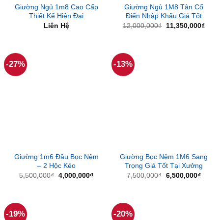
Giường Ngủ 1m8 Cao Cấp
Giường Ngủ 1M8 Tân Cổ
Thiết Kế Hiện Đại
Điển Nhập Khẩu Giá Tốt
Giá
Giá
Liên Hệ
12,000,000
₫
11,350,000
₫
gốc
hiện
là:
tại
12,000,000₫.
là:
11,3
-27%
-13%
Giường 1m6 Đầu Bọc Nệm
Giường Bọc Nệm 1M6 Sang
– 2 Hộc Kéo
Trọng Giá Tốt Tại Xưởng
Giá
Giá
Giá
Giá
5,500,000
₫
4,000,000
₫
7,500,000
₫
6,500,000
₫
gốc
hiện
gốc
hiện
là:
tại
là:
tại
5,500,000₫.
là:
7,500,000₫.
là:
4,000,000₫.
6,500
-19%
-20%