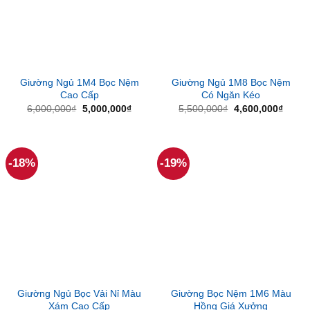
Giường Ngủ 1M4 Bọc Nệm
Giường Ngủ 1M8 Bọc Nệm
Cao Cấp
Có Ngăn Kéo
Giá
Giá
Giá
Giá
6,000,000
₫
5,000,000
₫
5,500,000
₫
4,600,000
₫
gốc
hiện
gốc
hiện
là:
tại
là:
tại
6,000,000₫.
là:
5,500,000₫.
là:
5,000,000₫.
4,600
-18%
-19%
Giường Ngủ Bọc Vải Nỉ Màu
Giường Bọc Nệm 1M6 Màu
Xám Cao Cấp
Hồng Giá Xưởng