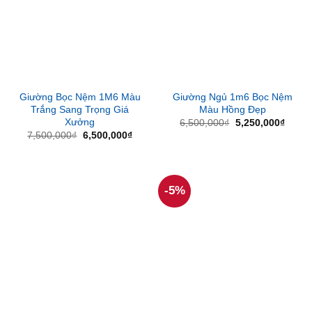
Giường Bọc Nệm 1M6 Màu
Giường Ngủ 1m6 Bọc Nệm
Trắng Sang Trọng Giá
Màu Hồng Đẹp
Xưởng
Giá
Giá
6,500,000
₫
5,250,000
₫
gốc
hiện
Giá
Giá
7,500,000
₫
6,500,000
₫
là:
tại
gốc
hiện
6,500,000₫.
là:
là:
tại
5,250
7,500,000₫.
là:
6,500,000₫.
-5%