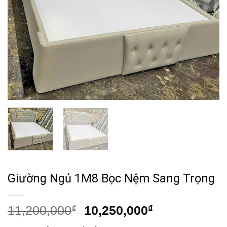
Giường Ngủ 1M8 Bọc Nệm Sang Trọng
Giá
Giá
11,200,000
₫
10,250,000
₫
gốc
hiện