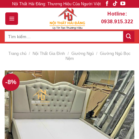
Skip
Nội Thất Hải Đăng: Thương Hiệu Của Người Việt
to
Hotline:
content
0938.915.322
Tìm
kiếm:
Trang chủ
/
Nội Thất Gia Đình
/
Giường Ngủ
/
Giường Ngủ Bọc
Nệm
-8%