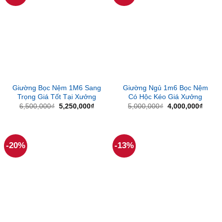
Giường Bọc Nệm 1M6 Sang
Giường Ngủ 1m6 Bọc Nệm
Trọng Giá Tốt Tại Xưởng
Có Hộc Kéo Giá Xưởng
Giá
Giá
Giá
Giá
6,500,000
₫
5,250,000
₫
5,000,000
₫
4,000,000
₫
gốc
hiện
gốc
hiện
là:
tại
là:
tại
6,500,000₫.
là:
5,000,000₫.
là:
5,250,000₫.
4,000
-20%
-13%