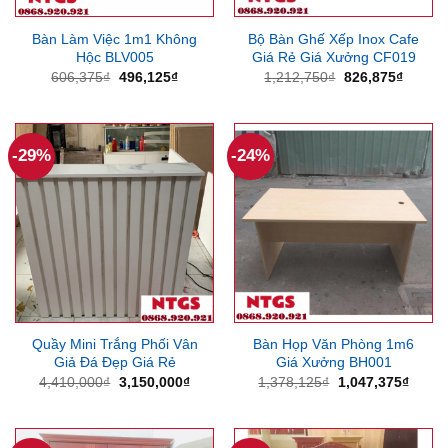
Bàn Làm Việc 1m1 Không
Bộ Bàn Ghế Xếp Inox Cafe
Hộc BLV005
Giá Rẻ Giá Xưởng CF019
Giá
Giá
Giá
Giá
606,375
₫
496,125
₫
1,212,750
₫
826,875
₫
gốc
hiện
gốc
hiện
là:
tại
là:
tại
606,375₫.
là:
1,212,750₫.
là:
496,125₫.
826,87
-29%
-24%
Quầy Mini Trắng Phối Vân
Bàn Họp Văn Phòng 1m6
Giả Đá Đẹp Giá Rẻ
Giá Xưởng BH001
Giá
Giá
Giá
Giá
4,410,000
₫
3,150,000
₫
1,378,125
₫
1,047,375
₫
gốc
hiện
gốc
hiện
là:
tại
là:
tại
4,410,000₫.
là:
1,378,125₫.
là:
3,150,000₫.
1,047