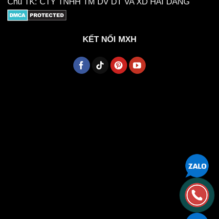
Chủ TK: CTY TNHH TM DV DT VA XD HAI DANG
KẾT NỐI MXH