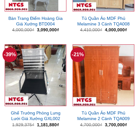
Bàn Trang Điểm Hoàng Gia
Tủ Quần Áo MDF Phủ
Giá Xưởng BTD004
Melamine 3 Cánh TQA008
Giá
Giá
Giá
Giá
4,000,000
₫
3,090,000
₫
4,410,000
₫
4,000,000
₫
gốc
hiện
gốc
hiện
là:
tại
là:
tại
4,000,000₫.
là:
4,410,000₫.
là:
3,090,000₫.
4,000
-39%
-21%
Ghế Trưởng Phòng Lưng
Tủ Quần Áo MDF Phủ
Lưới Giá Xưởng GXL002
Melamine 2 Cánh TQA009
Giá
Giá
Giá
Giá
1,929,375
₫
1,181,880
₫
4,700,000
₫
3,700,000
₫
gốc
hiện
gốc
hiện
là:
tại
là:
tại
1,929,375₫.
là:
4,700,000₫.
là: