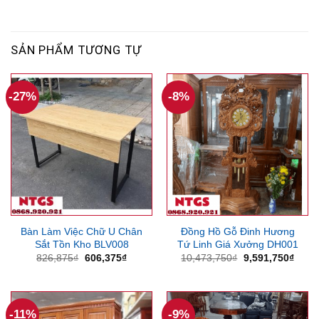
SẢN PHẨM TƯƠNG TỰ
-27%
-8%
Bàn Làm Việc Chữ U Chân
Đồng Hồ Gỗ Đinh Hương
Sắt Tồn Kho BLV008
Tứ Linh Giá Xưởng DH001
Giá
Giá
Giá
Giá
826,875
₫
606,375
₫
10,473,750
₫
9,591,750
₫
gốc
hiện
gốc
hiện
là:
tại
là:
tại
826,875₫.
là:
10,473,750₫.
là:
606,375₫.
9,591
-11%
-9%