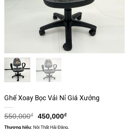
Ghế Xoay Bọc Vải Nỉ Giá Xưởng
Giá
Giá
550,000
₫
450,000
₫
gốc
hiện
Thương hiệu
: Nội Thất Hải Đăng.