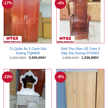
-17%
-4%
Tủ Quần Áo 2 Cánh Giá
Ghế Thư Giản Gỗ Tràm 3
Xưởng TQA006
Dây Giá Xưởng GTG001
Giá
Giá
Giá
Giá
4,200,000
₫
3,500,000
₫
1,598,625
₫
1,536,885
₫
gốc
hiện
gốc
hiện
là:
tại
là:
tại
4,200,000₫.
là:
1,598,625₫.
là:
3,500,000₫.
1,536
-23%
-9%