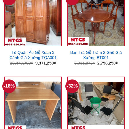
Tủ Quần Áo Gỗ Xoan 3
Bàn Trà Gỗ Tràm 2 Ghế Giá
Cánh Giá Xưởng TQA001
Xưởng BT001
Giá
Giá
Giá
Giá
10,473,750
₫
9,371,250
₫
3,031,875
₫
2,756,250
₫
gốc
hiện
gốc
hiện
là:
tại
là:
tại
10,473,750₫.
là:
3,031,875₫.
là:
9,371,250₫.
2,756
-18%
-32%