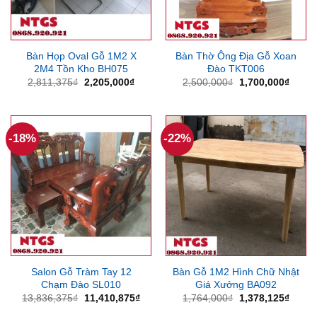
Bàn Họp Oval Gỗ 1M2 X
Bàn Thờ Ông Địa Gỗ Xoan
2M4 Tồn Kho BH075
Đào TKT006
Giá
Giá
Giá
Giá
2,811,375
₫
2,205,000
₫
2,500,000
₫
1,700,000
₫
gốc
hiện
gốc
hiện
là:
tại
là:
tại
2,811,375₫.
là:
2,500,000₫.
là:
2,205,000₫.
1,700
-18%
-22%
Salon Gỗ Tràm Tay 12
Bàn Gỗ 1M2 Hình Chữ Nhật
Chạm Đào SL010
Giá Xưởng BA092
Giá
Giá
Giá
Giá
13,836,375
₫
11,410,875
₫
1,764,000
₫
1,378,125
₫
gốc
hiện
gốc
hiện