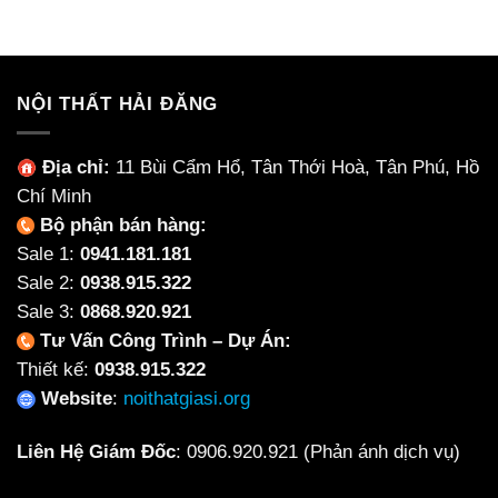
là:
tại
là:
tại
13,836,375₫.
là:
1,764,000₫.
là:
11,410,875₫.
1,378
NỘI THẤT HẢI ĐĂNG
Địa chỉ:
11 Bùi Cẩm Hổ, Tân Thới Hoà, Tân Phú, Hồ
Chí Minh
Bộ phận bán hàng:
Sale 1:
0941.181.181
Sale 2:
0938.915.322
Sale 3:
0868.920.921
Tư Vấn Công Trình – Dự Án:
Thiết kế:
0938.915.322
Website
:
noithatgiasi.org
Liên Hệ Giám Đốc
:
0906.920.921
(Phản ánh dịch vụ)