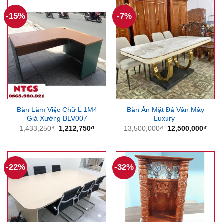
1,181,880₫.
3,700
-15%
-7%
Bàn Làm Việc Chữ L 1M4
Bàn Ăn Mặt Đá Vân Mây
Giá Xưởng BLV007
Luxury
Giá
Giá
Giá
Giá
1,433,250
₫
1,212,750
₫
13,500,000
₫
12,500,000
₫
gốc
hiện
gốc
hiện
là:
tại
là:
tại
1,433,250₫.
là:
13,500,000₫.
là:
1,212,750₫.
12,5
-22%
-32%