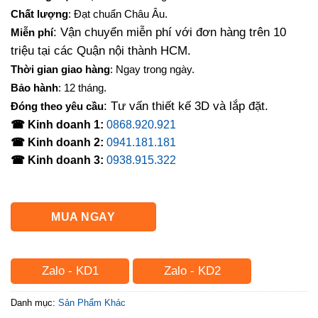
là:
tại
Chất lượng
: Đạt chuẩn Châu Âu.
550,000₫.
là:
: Vận chuyển miễn phí với đơn hàng trên 10
Miễn phí
450,000₫.
triệu tại các Quận nội thành HCM.
Thời gian giao hàng
: Ngay trong ngày.
Bảo hành
: 12 tháng.
: Tư vấn thiết kế 3D và lắp đặt.
Đóng theo yêu cầu
☎ Kinh doanh 1:
0868.920.921
☎ Kinh doanh 2:
0941.181.181
☎ Kinh doanh 3:
0938.915.322
MUA NGAY
Zalo - KD1
Zalo - KD2
Danh mục:
Sản Phẩm Khác