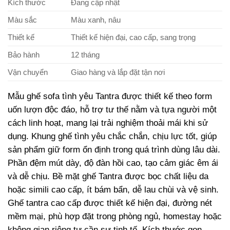
Kích thước
Đang cập nhật
Màu sắc
Màu xanh, nâu
Thiết kế
Thiết kế hiện đại, cao cấp, sang trọng
Bảo hành
12 tháng
Vận chuyển
Giao hàng và lắp đặt tận nơi
Mẫu ghế sofa tình yêu Tantra được thiết kế theo form
uốn lượn độc đáo, hỗ trợ tư thế nằm và tựa người một
cách linh hoạt, mang lại trải nghiệm thoải mái khi sử
dụng. Khung ghế tình yêu chắc chắn, chịu lực tốt, giúp
sản phẩm giữ form ổn định trong quá trình dùng lâu dài.
Phần đệm mút dày, độ đàn hồi cao, tạo cảm giác êm ái
và dễ chịu. Bề mặt ghế Tantra được bọc chất liệu da
hoặc simili cao cấp, ít bám bẩn, dễ lau chùi và vệ sinh.
Ghế tantra cao cấp được thiết kế hiện đại, đường nét
mềm mại, phù hợp đặt trong phòng ngủ, homestay hoặc
không gian riêng tư cần sự tinh tế. Kích thước gọn