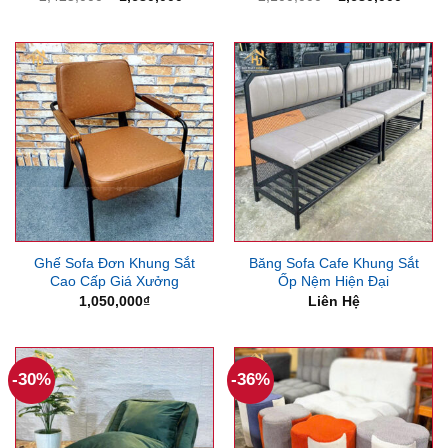
gốc
hiện
gốc
hiện
là:
tại
là:
tại
2,425,000₫.
là:
2,100,000₫.
là:
1,680,000₫.
1,680
Ghế Sofa Đơn Khung Sắt
Băng Sofa Cafe Khung Sắt
Cao Cấp Giá Xưởng
Ốp Nệm Hiện Đại
1,050,000
₫
Liên Hệ
-30%
-36%