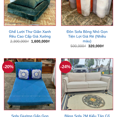
Ghế Lười Thư Giãn Xanh
Đôn Sofa Bông Nhỏ Gọn
Rêu Cao Cấp Giá Xưởng
Tiện Lợi Giá Rẻ (Nhiều
màu)
Giá
Giá
2,300,000
₫
1,600,000
₫
gốc
hiện
Giá
Giá
500,000
₫
320,000
₫
là:
tại
gốc
hiện
2,300,000₫.
là:
là:
tại
1,600,000₫.
500,000₫.
là:
320,000
-20%
-24%
Sofa Giường Gấp Gọn
Băng Sofa 2M Kiểu Tân Cổ