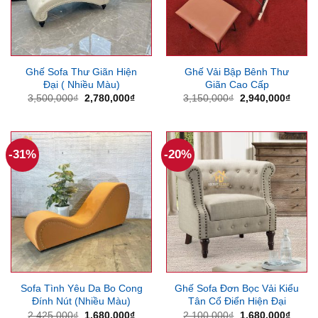
Ghế Sofa Thư Giãn Hiện
Ghế Vải Bập Bênh Thư
Đại ( Nhiều Màu)
Giãn Cao Cấp
Giá
Giá
Giá
Giá
3,500,000
₫
2,780,000
₫
3,150,000
₫
2,940,000
₫
gốc
hiện
gốc
hiện
là:
tại
là:
tại
3,500,000₫.
là:
3,150,000₫.
là:
2,780,000₫.
2,940
-31%
-20%
Sofa Tình Yêu Da Bo Cong
Ghế Sofa Đơn Bọc Vải Kiểu
Đính Nút (Nhiều Màu)
Tân Cổ Điển Hiện Đại
Giá
Giá
Giá
Giá
2,425,000
₫
1,680,000
₫
2,100,000
₫
1,680,000
₫