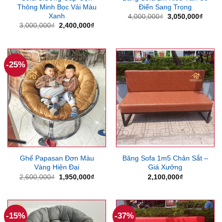
Thông Minh Bọc Vải Màu
Điển Sang Trọng
Xanh
Giá
Giá
4,000,000
₫
3,050,000
₫
gốc
hiện
Giá
Giá
3,000,000
₫
2,400,000
₫
là:
tại
gốc
hiện
4,000,000₫.
là:
là:
tại
3,050
3,000,000₫.
là:
2,400,000₫.
-25%
Ghế Papasan Đơn Màu
Băng Sofa 1m5 Chân Sắt –
Vàng Hiện Đại
Giá Xưởng
Giá
Giá
2,600,000
₫
1,950,000
₫
2,100,000
₫
gốc
hiện
là:
tại
2,600,000₫.
là:
1,950,000₫.
-15%
-37%