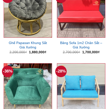
Ghế Papasan Khung Sắt
Băng Sofa 1m2 Chân Sắt –
Giá Xưởng
Giá Xưởng
Giá
Giá
Giá
Giá
2,200,000
₫
1,880,000
₫
2,700,000
₫
1,700,000
₫
gốc
hiện
gốc
hiện
là:
tại
là:
tại
2,200,000₫.
là:
2,700,000₫.
là:
1,880,000₫.
1,700
-36%
-28%