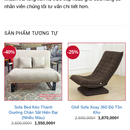
nhân viên chúng tôi tư vấn chi tiết hơn.
SẢN PHẨM TƯƠNG TỰ
-40%
-25%
Sofa Bed Kéo Thành
Ghế Sofa Xoay 360 Độ Tồn
Giường Chân Sắt Hiện Đại
Kho
(Nhiều Màu)
Giá
Giá
2,500,000
₫
1,870,000
₫
gốc
hiện
Giá
Giá
2,600,000
₫
1,550,000
₫
là:
tại
gốc
hiện
2,500,000₫.
là: