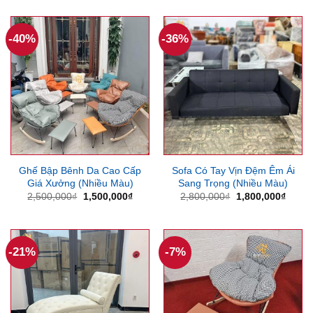
là:
tại
1,870
2,600,000₫.
là:
1,550,000₫.
-40%
-36%
Ghế Bập Bênh Da Cao Cấp
Sofa Có Tay Vịn Đệm Êm Ái
Giá Xưởng (Nhiều Màu)
Sang Trọng (Nhiều Màu)
Giá
Giá
Giá
Giá
2,500,000
₫
1,500,000
₫
2,800,000
₫
1,800,000
₫
gốc
hiện
gốc
hiện
là:
tại
là:
tại
2,500,000₫.
là:
2,800,000₫.
là:
1,500,000₫.
1,800
-21%
-7%