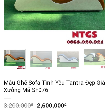
Mẫu Ghế Sofa Tình Yêu Tantra Đẹp Giá
Xưởng Mã SF076
Giá
Giá
3,200,000
₫
2,600,000
₫