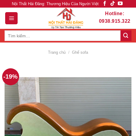
Skip
Nội Thất Hải Đăng: Thương Hiệu Của Người Việt
to
Hotline:
content
0938.915.322
Tìm
kiếm:
Trang chủ
/
Ghế sofa
-19%