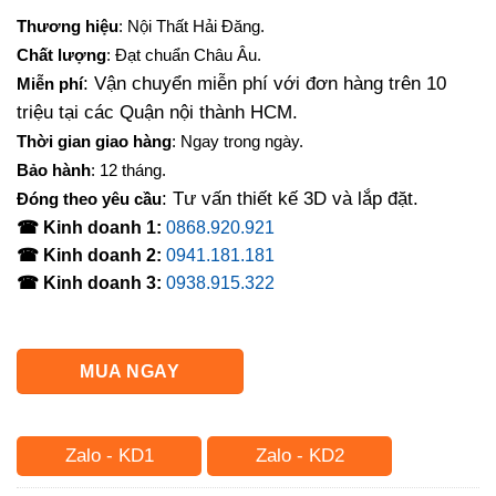
gốc
hiện
Thương hiệu
: Nội Thất Hải Đăng.
là:
tại
Chất lượng
: Đạt chuẩn Châu Âu.
3,200,000₫.
là:
: Vận chuyển miễn phí với đơn hàng trên 10
Miễn phí
2,600,000₫.
triệu tại các Quận nội thành HCM.
Thời gian giao hàng
: Ngay trong ngày.
Bảo hành
: 12 tháng.
: Tư vấn thiết kế 3D và lắp đặt.
Đóng theo yêu cầu
☎ Kinh doanh 1:
0868.920.921
☎ Kinh doanh 2:
0941.181.181
☎ Kinh doanh 3:
0938.915.322
MUA NGAY
Zalo - KD1
Zalo - KD2