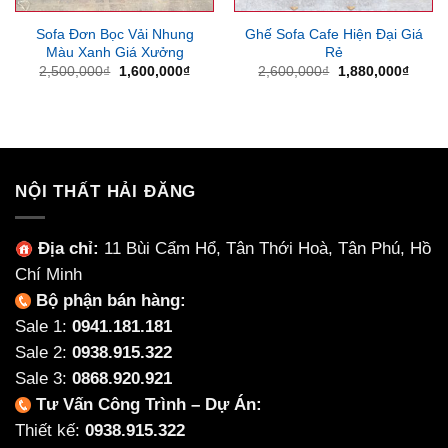
Sofa Đơn Bọc Vải Nhung
Ghế Sofa Cafe Hiện Đại Giá
Màu Xanh Giá Xưởng
Rẻ
Giá
Giá
Giá
Giá
2,500,000
₫
1,600,000
₫
2,600,000
₫
1,880,000
₫
gốc
hiện
gốc
hiện
là:
tại
là:
tại
2,500,000₫.
là:
2,600,000₫.
là:
1,600,000₫.
1,880
NỘI THẤT HẢI ĐĂNG
Địa chỉ:
11 Bùi Cẩm Hổ, Tân Thới Hoà, Tân Phú, Hồ
Chí Minh
Bộ phận bán hàng:
Sale 1:
0941.181.181
Sale 2:
0938.915.322
Sale 3:
0868.920.921
Tư Vấn Công Trình – Dự Án:
Thiết kế:
0938.915.322