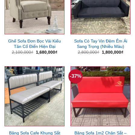
Ghế Sofa Đơn Bọc Vải Kiểu
Sofa Có Tay Vịn Đệm Êm Ái
Tân Cổ Điển Hiện Đại
Sang Trọng (Nhiều Màu)
Giá
Giá
Giá
Giá
2,100,000
₫
1,680,000
₫
2,800,000
₫
1,800,000
₫
gốc
hiện
gốc
hiện
là:
tại
là:
tại
2,100,000₫.
là:
2,800,000₫.
là:
1,680,000₫.
1,800
-37%
Băng Sofa Cafe Khung Sắt
Băng Sofa 1m2 Chân Sắt –