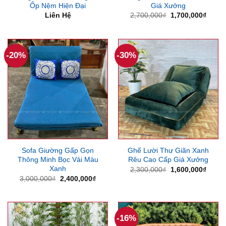
Ốp Nệm Hiện Đại
Giá Xưởng
Giá
Giá
Liên Hệ
2,700,000
₫
1,700,000
₫
gốc
hiện
là:
tại
2,700,000₫.
là:
1,700
-20%
-30%
Sofa Giường Gấp Gọn
Ghế Lười Thư Giãn Xanh
Thông Minh Bọc Vải Màu
Rêu Cao Cấp Giá Xưởng
Xanh
Giá
Giá
2,300,000
₫
1,600,000
₫
gốc
hiện
Giá
Giá
3,000,000
₫
2,400,000
₫
là:
tại
gốc
hiện
2,300,000₫.
là:
là:
tại
1,600
3,000,000₫.
là:
2,400,000₫.
-16%