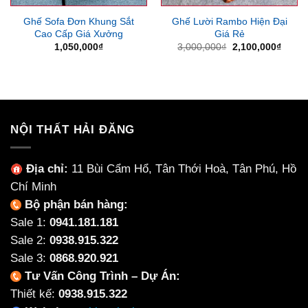
Ghế Sofa Đơn Khung Sắt
Ghế Lười Rambo Hiện Đại
Cao Cấp Giá Xưởng
Giá Rẻ
Giá
Giá
1,050,000
₫
3,000,000
₫
2,100,000
₫
gốc
hiện
là:
tại
3,000,000₫.
là:
2,100
NỘI THẤT HẢI ĐĂNG
Địa chỉ:
11 Bùi Cẩm Hổ, Tân Thới Hoà, Tân Phú, Hồ
Chí Minh
Bộ phận bán hàng:
Sale 1:
0941.181.181
Sale 2:
0938.915.322
Sale 3:
0868.920.921
Tư Vấn Công Trình – Dự Án:
Thiết kế:
0938.915.322