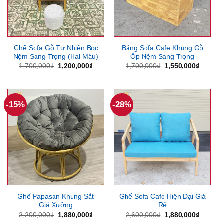
Ghế Sofa Gỗ Tự Nhiên Bọc
Băng Sofa Cafe Khung Gỗ
Nệm Sang Trọng (Hai Màu)
Ốp Nệm Sang Trọng
Giá
Giá
Giá
Giá
1,700,000
₫
1,200,000
₫
1,700,000
₫
1,550,000
₫
gốc
hiện
gốc
hiện
là:
tại
là:
tại
1,700,000₫.
là:
1,700,000₫.
là:
1,200,000₫.
1,550
-15%
-28%
Ghế Papasan Khung Sắt
Ghế Sofa Cafe Hiện Đại Giá
Giá Xưởng
Rẻ
Giá
Giá
Giá
Giá
2,200,000
₫
1,880,000
₫
2,600,000
₫
1,880,000
₫