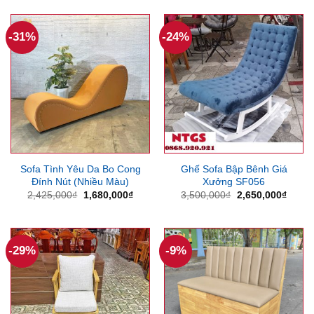
1,870,000₫.
2,625,000₫.
là:
1,890
-31%
-24%
Sofa Tình Yêu Da Bo Cong
Ghế Sofa Bập Bênh Giá
Đính Nút (Nhiều Màu)
Xưởng SF056
Giá
Giá
Giá
Giá
2,425,000
₫
1,680,000
₫
3,500,000
₫
2,650,000
₫
gốc
hiện
gốc
hiện
là:
tại
là:
tại
2,425,000₫.
là:
3,500,000₫.
là:
1,680,000₫.
2,650
-29%
-9%