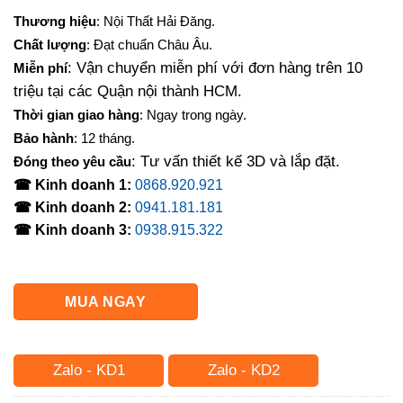
gốc
hiện
Thương hiệu
: Nội Thất Hải Đăng.
là:
tại
Chất lượng
: Đạt chuẩn Châu Âu.
3,000,000₫.
là:
: Vận chuyển miễn phí với đơn hàng trên 10
Miễn phí
2,300,000₫.
triệu tại các Quận nội thành HCM.
Thời gian giao hàng
: Ngay trong ngày.
Bảo hành
: 12 tháng.
: Tư vấn thiết kế 3D và lắp đặt.
Đóng theo yêu cầu
☎ Kinh doanh 1:
0868.920.921
☎ Kinh doanh 2:
0941.181.181
☎ Kinh doanh 3:
0938.915.322
MUA NGAY
Zalo - KD1
Zalo - KD2