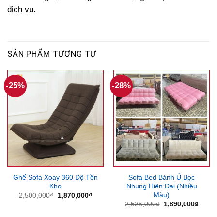
dịch vụ.
SẢN PHẨM TƯƠNG TỰ
-25%
-28%
Ghế Sofa Xoay 360 Độ Tồn
Sofa Bed Bánh Ú Bọc
Kho
Nhung Hiện Đại (Nhiều
Màu)
Giá
Giá
2,500,000
₫
1,870,000
₫
gốc
hiện
Giá
Giá
2,625,000
₫
1,890,000
₫
là:
tại
gốc
hiện
2,500,000₫.
là:
là:
tại