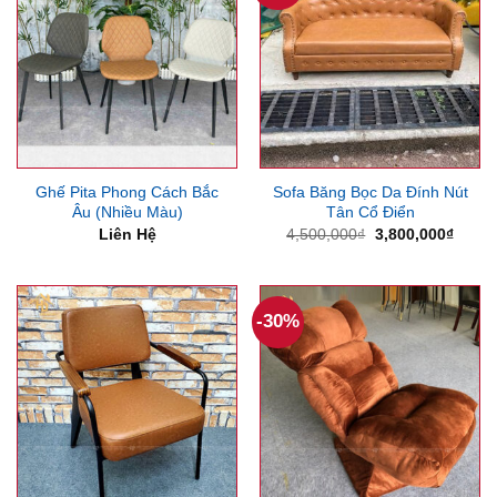
Ghế Pita Phong Cách Bắc
Sofa Băng Bọc Da Đính Nút
Âu (Nhiều Màu)
Tân Cổ Điển
Giá
Giá
Liên Hệ
4,500,000
₫
3,800,000
₫
gốc
hiện
là:
tại
4,500,000₫.
là:
3,800
-30%