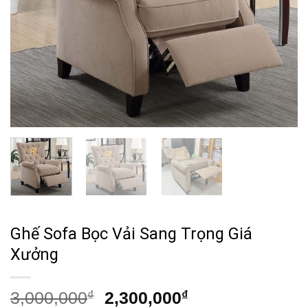
Ghế Sofa Bọc Vải Sang Trọng Giá
Xưởng
Giá
Giá
3,000,000
₫
2,300,000
₫