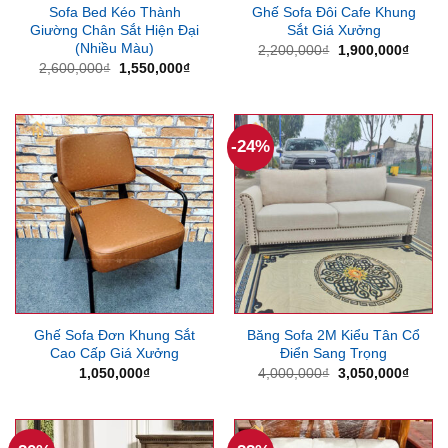
Sofa Bed Kéo Thành
Ghế Sofa Đôi Cafe Khung
Giường Chân Sắt Hiện Đại
Sắt Giá Xưởng
(Nhiều Màu)
Giá
Giá
2,200,000
₫
1,900,000
₫
gốc
hiện
Giá
Giá
2,600,000
₫
1,550,000
₫
là:
tại
gốc
hiện
2,200,000₫.
là:
là:
tại
1,900
2,600,000₫.
là:
1,550,000₫.
-24%
Ghế Sofa Đơn Khung Sắt
Băng Sofa 2M Kiểu Tân Cổ
Cao Cấp Giá Xưởng
Điển Sang Trọng
Giá
Giá
1,050,000
₫
4,000,000
₫
3,050,000
₫
gốc
hiện
là:
tại
4,000,000₫.
là:
3,050