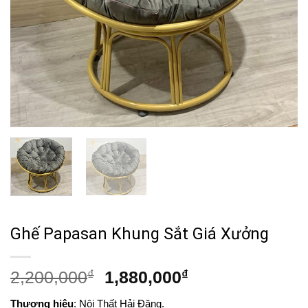
Ghế Papasan Khung Sắt Giá Xưởng
Giá
Giá
2,200,000
₫
1,880,000
₫
gốc
hiện
Thương hiệu
: Nội Thất Hải Đăng.