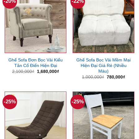
-20%
-22%
Ghế Sofa Đơn Bọc Vải Kiểu
Ghế Sofa Bọc Vải Mềm Mại
Tân Cổ Điển Hiện Đại
Hiện Đại Giá Rẻ (Nhiều
Màu)
Giá
Giá
2,100,000
₫
1,680,000
₫
gốc
hiện
Giá
Giá
1,000,000
₫
780,000
₫
là:
tại
gốc
hiện
2,100,000₫.
là:
là:
tại
1,680,000₫.
1,000,000₫.
là:
780,00
-25%
-25%