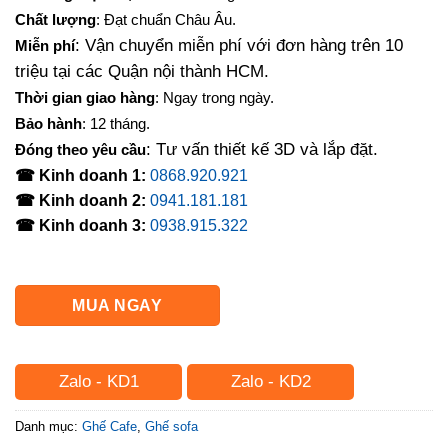
là:
tại
Chất lượng
: Đạt chuẩn Châu Âu.
2,200,000₫.
là:
: Vận chuyển miễn phí với đơn hàng trên 10
Miễn phí
1,880,000₫.
triệu tại các Quận nội thành HCM.
Thời gian giao hàng
: Ngay trong ngày.
Bảo hành
: 12 tháng.
: Tư vấn thiết kế 3D và lắp đặt.
Đóng theo yêu cầu
☎ Kinh doanh 1:
0868.920.921
☎ Kinh doanh 2:
0941.181.181
☎ Kinh doanh 3:
0938.915.322
MUA NGAY
Zalo - KD1
Zalo - KD2
Danh mục:
Ghế Cafe
,
Ghế sofa