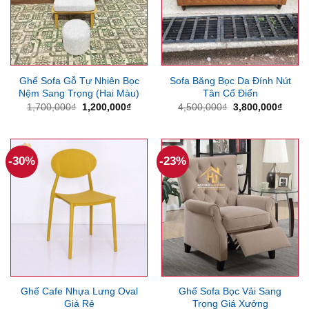
Ghế Sofa Gỗ Tự Nhiên Bọc
Sofa Băng Bọc Da Đính Nút
Nệm Sang Trọng (Hai Màu)
Tân Cổ Điển
Giá
Giá
Giá
Giá
1,700,000
₫
1,200,000
₫
4,500,000
₫
3,800,000
₫
gốc
hiện
gốc
hiện
là:
tại
là:
tại
1,700,000₫.
là:
4,500,000₫.
là:
1,200,000₫.
3,800
-30%
-23%
Ghế Cafe Nhựa Lưng Oval
Ghế Sofa Bọc Vải Sang
Giá Rẻ
Trọng Giá Xưởng