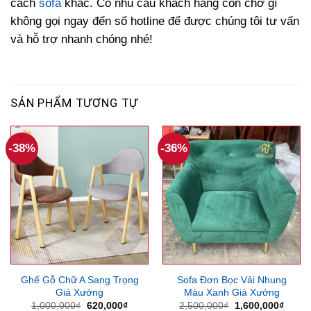
cách
sofa
khác. Có nhu cầu khách hàng còn chờ gì
không gọi ngay đến số hotline để được chúng tôi tư vấn
và hỗ trợ nhanh chóng nhé!
SẢN PHẨM TƯƠNG TỰ
-38%
-36%
Ghế Gỗ Chữ A Sang Trọng
Sofa Đơn Bọc Vải Nhung
Giá Xưởng
Màu Xanh Giá Xưởng
Giá
Giá
Giá
Giá
1,000,000
₫
620,000
₫
2,500,000
₫
1,600,000
₫