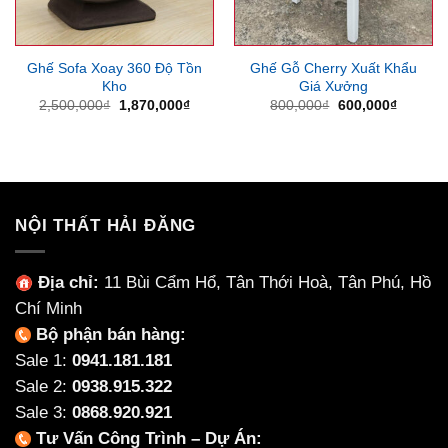
Ghế Sofa Xoay 360 Độ Tồn
Ghế Gỗ Cherry Xuất Khẩu
Kho
Giá Xưởng
Giá
Giá
Giá
Giá
2,500,000
₫
1,870,000
₫
800,000
₫
600,000
₫
gốc
hiện
gốc
hiện
là:
tại
là:
tại
2,500,000₫.
là:
800,000₫.
là:
1,870,000₫.
600,000
NỘI THẤT HẢI ĐĂNG
Địa chỉ:
11 Bùi Cẩm Hổ, Tân Thới Hoà, Tân Phú, Hồ
Chí Minh
Bộ phận bán hàng:
Sale 1:
0941.181.181
Sale 2:
0938.915.322
Sale 3:
0868.920.921
Tư Vấn Công Trình – Dự Án: