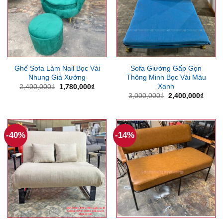
Ghế Sofa Làm Nail Bọc Vải
Sofa Giường Gấp Gọn
Nhung Giá Xưởng
Thông Minh Bọc Vải Màu
Xanh
Giá
Giá
2,400,000
₫
1,780,000
₫
gốc
hiện
Giá
Giá
3,000,000
₫
2,400,000
₫
là:
tại
gốc
hiện
2,400,000₫.
là:
là:
tại
1,780,000₫.
3,000,000₫.
là:
2,400
-40%
-14%